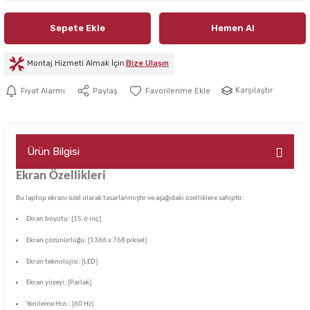
Sepete Ekle
Hemen Al
Montaj Hizmeti Almak İçin
Bize Ulaşın
Karşılaştır
Fiyat Alarmı
Paylaş
Ürün Bilgisi
Ekran Özellikleri
Bu laptop ekranı özel olarak tasarlanmıştır ve aşağıdaki özelliklere sahiptir:
Ekran boyutu: [15.6 inç]
Ekran çözünürlüğü: [1366 x 768 piksel]
Ekran teknolojisi: [LED]
Ekran yüzeyi: [Parlak]
Yenileme Hızı : [60 Hz]