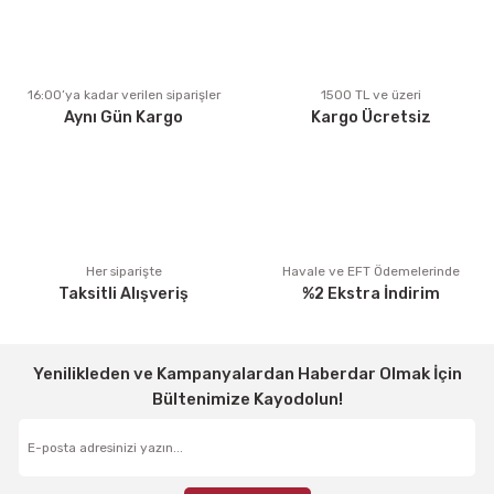
Ürün açıklamasında eksik bilgiler bulunuyor.
Ürün bilgilerinde hatalar bulunuyor.
Ürün fiyatı diğer sitelerden daha pahalı.
16:00’ya kadar verilen siparişler
1500 TL ve üzeri
Aynı Gün Kargo
Kargo Ücretsiz
Bu ürüne benzer farklı alternatifler olmalı.
Gönder
Her siparişte
Havale ve EFT Ödemelerinde
Taksitli Alışveriş
%2 Ekstra İndirim
Yenilikleden ve Kampanyalardan Haberdar Olmak İçin
Bültenimize Kayodolun!