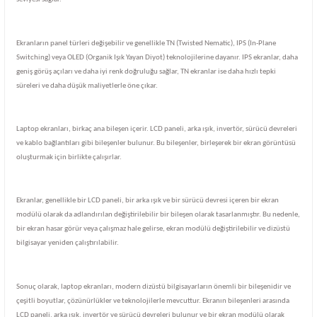
Ekranların panel türleri değişebilir ve genellikle TN (Twisted Nematic), IPS (In-Plane
Switching) veya OLED (Organik Işık Yayan Diyot) teknolojilerine dayanır. IPS ekranlar, daha
geniş görüş açıları ve daha iyi renk doğruluğu sağlar, TN ekranlar ise daha hızlı tepki
süreleri ve daha düşük maliyetlerle öne çıkar.
Laptop ekranları, birkaç ana bileşen içerir. LCD paneli, arka ışık, invertör, sürücü devreleri
ve kablo bağlantıları gibi bileşenler bulunur. Bu bileşenler, birleşerek bir ekran görüntüsü
oluşturmak için birlikte çalışırlar.
Ekranlar, genellikle bir LCD paneli, bir arka ışık ve bir sürücü devresi içeren bir ekran
modülü olarak da adlandırılan değiştirilebilir bir bileşen olarak tasarlanmıştır. Bu nedenle,
bir ekran hasar görür veya çalışmaz hale gelirse, ekran modülü değiştirilebilir ve dizüstü
bilgisayar yeniden çalıştırılabilir.
Sonuç olarak, laptop ekranları, modern dizüstü bilgisayarların önemli bir bileşenidir ve
çeşitli boyutlar, çözünürlükler ve teknolojilerle mevcuttur. Ekranın bileşenleri arasında
LCD paneli, arka ışık, invertör ve sürücü devreleri bulunur ve bir ekran modülü olarak