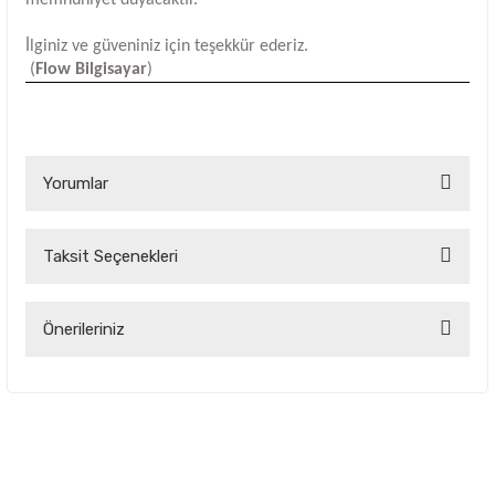
İlginiz ve güveniniz için teşekkür ederiz.
(
Flow Bilgisayar
)
Yorumlar
Taksit Seçenekleri
Bu ürüne ilk yorumu siz yapın!
Yorum Yaz
Önerileriniz
Bu ürünün fiyat bilgisi, resim, ürün açıklamalarında ve diğer
konularda yetersiz gördüğünüz noktaları öneri formunu
kullanarak tarafımıza iletebilirsiniz.
Görüş ve önerileriniz için teşekkür ederiz.
Ürün resmi kalitesiz, bozuk veya görüntülenemiyor.