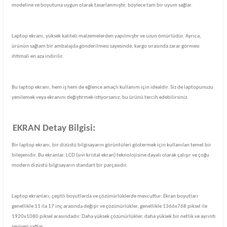
modeline ve boyutuna uygun olarak tasarlanmıştır, böylece tam bir uyum sağlar.
Laptop ekranı, yüksek kaliteli malzemelerden yapılmıştır ve uzun ömürlüdür. Ayrıca,
ürünün sağlam bir ambalajda gönderilmesi sayesinde, kargo sırasında zarar görmesi
ihtimali en aza indirilir.
Bu laptop ekranı, hem iş hem de eğlence amaçlı kullanım için idealdir. Siz de laptopunuzu
yenilemek veya ekranını değiştirmek istiyorsanız, bu ürünü tercih edebilirsiniz.
EKRAN Detay Bilgisi:
Bir laptop ekranı, bir dizüstü bilgisayarın görüntüleri göstermek için kullanılan temel bir
bileşenidir. Bu ekranlar, LCD (sıvı kristal ekran) teknolojisine dayalı olarak çalışır ve çoğu
modern dizüstü bilgisayarın standart bir parçasıdır.
Laptop ekranları, çeşitli boyutlarda ve çözünürlüklerde mevcuttur. Ekran boyutları
genellikle 11 ila 17 inç arasında değişir ve çözünürlükler, genellikle 1366x768 piksel ile
1920x1080 piksel arasındadır. Daha yüksek çözünürlükler, daha yüksek bir netlik ve ayrıntı
seviyesi sağlar.