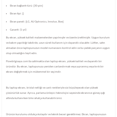
Ekran bağlantı türü: [30-pin]
Ekran tipi: []
Ekran paneli: [LG, AU Optronics, Innolux, Boe]
Garanti: (1 yıl)
Bu ekran, yüksek kaliteli malzemelerden yapılmıştır ve özenle üretilmiştir. Uygun kurulum
ve bakım yapıldığı takdirde, uzun süreli kullanım için dayanıklı olacaktır. Lütfen, satın
almadan önce laptopunuzun model numarasını kontrol edin ve bu yedek parçanın uygun
olup olmadığını teyit edin.
Flowbilgisaya.com'da satılmakta olan laptop ekranı, yüksek kaliteli ve dayanıklı bir
üründür. Bu ekran, laptopunuzu yeniden canlandırmak veya yıpranmış veya kırık bir
ekranı değiştirmek için mükemmel bir seçimdir.
Bu laptop ekranı, kristal netliği ve canlı renkleriyle sizi büyüleyecek olan yüksek
çözünürlük sunar. Ayrıca, parlama önleyici teknolojisi sayesinde ekranınızı güneş ışığı
altında kullanırken bile rahatça kullanabilirsiniz.
Ürünün kurulumu oldukça kolaydır ve teknik beceri gerektirmez. Ekran, laptopunuzun