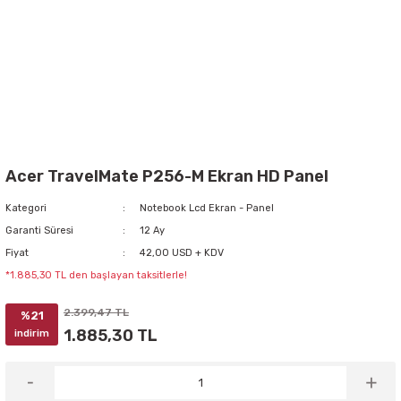
Acer TravelMate P256-M Ekran HD Panel
Kategori
Notebook Lcd Ekran - Panel
Garanti Süresi
12 Ay
Fiyat
42,00 USD + KDV
*1.885,30 TL den başlayan taksitlerle!
2.399,47 TL
%21
1.885,30 TL
indirim