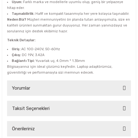
Uyum:
Farklı marka ve modellerle uyumlu olup, geniş bir yelpazeye
hitap eder.
Taşınabilirlik:
Hafif ve kompakt tasarımıyla her yere kolayca taşınabilir.
Neden Biz?
Müşteri memnuniyetini ön planda tutan anlayışımızla, size en
kaliteli ürünleri sunmaktan gurur duyuyoruz. Her zaman yanınızdayız ve
sorularınız için destek ekibimiz hazır.
Teknik Detaylar:
Giriş:
AC 100-240V, 50-60Hz
Çıkış:
DC 19V, 3.42A
Bağlantı Tipi:
Yuvarlak uç, 4.0mm * 1.35mm
Bilgisayarınız için ideal çözümü keşfedin. Laptop adaptörümüz,
güvenilirliği ve performansıyla sizi memnun edecek.
Yorumlar
Taksit Seçenekleri
Bu ürüne ilk yorumu siz yapın!
Yorum Yaz
Önerileriniz