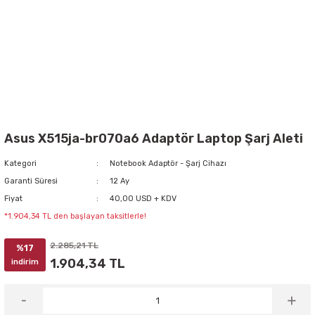
Asus X515ja-br070a6 Adaptör Laptop Şarj Aleti
Kategori
Notebook Adaptör - Şarj Cihazı
Garanti Süresi
12 Ay
Fiyat
40,00 USD + KDV
*1.904,34 TL den başlayan taksitlerle!
2.285,21 TL
%17
1.904,34 TL
indirim