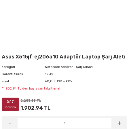
Asus X515jf-ej206a10 Adaptör Laptop Şarj Aleti
Kategori
Notebook Adaptör - Şarj Cihazı
Garanti Süresi
12 Ay
Fiyat
40,00 USD + KDV
*1.902,94 TL den başlayan taksitlerle!
2.283,53 TL
%17
1.902,94 TL
indirim