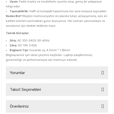
Uyum:
Farklı marka ve modellerle uyumlu olup, geniş bir yelpazeye
hitap eder.
Taşınabilirlik:
Hafif ve kompakt tasarımıyla her yere kolayca taşınabilir.
Neden Biz?
Müşteri memnuniyetini ön planda tutan anlayışımızla, size en
kaliteli ürünleri sunmaktan gurur duyuyoruz. Her zaman yanınızdayız ve
sorularınız için destek ekibimiz hazır.
Teknik Detaylar:
Giriş:
AC 100-240V, 50-60Hz
Çıkış:
DC 19V, 3.42A
Bağlantı Tipi:
Yuvarlak uç, 4.0mm * 1.35mm
Bilgisayarınız için ideal çözümü keşfedin. Laptop adaptörümüz,
güvenilirliği ve performansıyla sizi memnun edecek.
Yorumlar
Taksit Seçenekleri
Bu ürüne ilk yorumu siz yapın!
Yorum Yaz
Önerileriniz