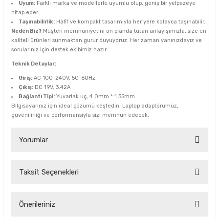
Uyum:
Farklı marka ve modellerle uyumlu olup, geniş bir yelpazeye
hitap eder.
Taşınabilirlik:
Hafif ve kompakt tasarımıyla her yere kolayca taşınabilir.
Neden Biz?
Müşteri memnuniyetini ön planda tutan anlayışımızla, size en
kaliteli ürünleri sunmaktan gurur duyuyoruz. Her zaman yanınızdayız ve
sorularınız için destek ekibimiz hazır.
Teknik Detaylar:
Giriş:
AC 100-240V, 50-60Hz
Çıkış:
DC 19V, 3.42A
Bağlantı Tipi:
Yuvarlak uç, 4.0mm * 1.35mm
Bilgisayarınız için ideal çözümü keşfedin. Laptop adaptörümüz,
güvenilirliği ve performansıyla sizi memnun edecek.
Yorumlar
Taksit Seçenekleri
Bu ürüne ilk yorumu siz yapın!
Yorum Yaz
Önerileriniz