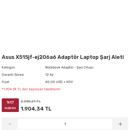
Asus X515jf-ej206a6 Adaptör Laptop Şarj Aleti
Kategori
Notebook Adaptör - Şarj Cihazı
Garanti Süresi
12 Ay
Fiyat
40,00 USD + KDV
*1.904,34 TL den başlayan taksitlerle!
2.285,21 TL
%17
1.904,34 TL
indirim