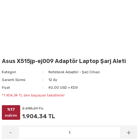
Asus X515jp-ej009 Adaptör Laptop Şarj Aleti
Kategori
Notebook Adaptör - Şarj Cihazı
Garanti Süresi
12 Ay
Fiyat
40,00 USD + KDV
*1.904,34 TL den başlayan taksitlerle!
2.285,21 TL
%17
1.904,34 TL
indirim