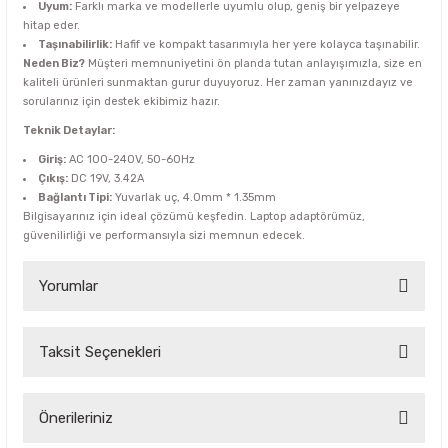
Uyum:
Farklı marka ve modellerle uyumlu olup, geniş bir yelpazeye
hitap eder.
Taşınabilirlik:
Hafif ve kompakt tasarımıyla her yere kolayca taşınabilir.
Neden Biz?
Müşteri memnuniyetini ön planda tutan anlayışımızla, size en
kaliteli ürünleri sunmaktan gurur duyuyoruz. Her zaman yanınızdayız ve
sorularınız için destek ekibimiz hazır.
Teknik Detaylar:
Giriş:
AC 100-240V, 50-60Hz
Çıkış:
DC 19V, 3.42A
Bağlantı Tipi:
Yuvarlak uç, 4.0mm * 1.35mm
Bilgisayarınız için ideal çözümü keşfedin. Laptop adaptörümüz,
güvenilirliği ve performansıyla sizi memnun edecek.
Yorumlar
Taksit Seçenekleri
Bu ürüne ilk yorumu siz yapın!
Yorum Yaz
Önerileriniz