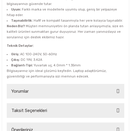
bilgisayarınızı güvende tutar.
Uyum:
Farklı marka ve modellerle uyumlu olup, geniş bir yelpazeye
hitap eder.
Taşınabilirlik:
Hafif ve kompakt tasarımıyla her yere kolayca taşınabilir.
Neden Biz?
Müşteri memnuniyetini ön planda tutan anlayışımızla, size en
kaliteli ürünleri sunmaktan gurur duyuyoruz. Her zaman yanınızdayız ve
sorularınız için destek ekibimiz hazır.
Teknik Detaylar:
Giriş:
AC 100-240V, 50-60Hz
Çıkış:
DC 19V, 3.42A
Bağlantı Tipi:
Yuvarlak uç, 4.0mm * 1.35mm
Bilgisayarınız için ideal çözümü keşfedin. Laptop adaptörümüz,
güvenilirliği ve performansıyla sizi memnun edecek.
Yorumlar
Taksit Seçenekleri
Bu ürüne ilk yorumu siz yapın!
Yorum Yaz
Önerileriniz