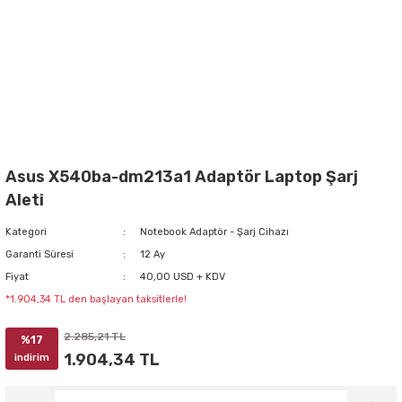
Asus X540ba-dm213a1 Adaptör Laptop Şarj
Aleti
Kategori
Notebook Adaptör - Şarj Cihazı
Garanti Süresi
12 Ay
Fiyat
40,00 USD + KDV
*1.904,34 TL den başlayan taksitlerle!
2.285,21 TL
%17
1.904,34 TL
indirim