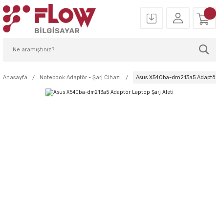
Anasayfa
Notebook Adaptör - Şarj Cihazı
Asus X540ba-dm213a5 Adaptör L