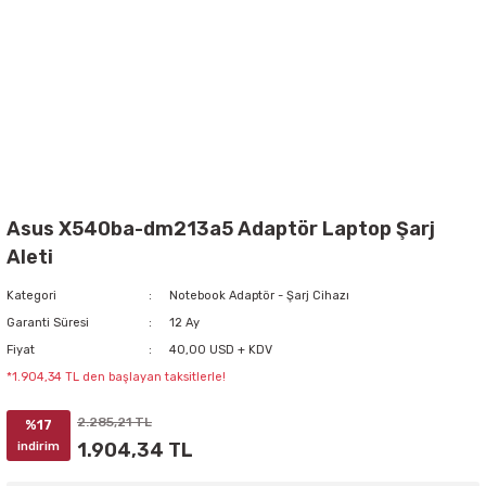
Asus X540ba-dm213a5 Adaptör Laptop Şarj
Aleti
Kategori
Notebook Adaptör - Şarj Cihazı
Garanti Süresi
12 Ay
Fiyat
40,00 USD + KDV
*1.904,34 TL den başlayan taksitlerle!
2.285,21 TL
%17
1.904,34 TL
indirim