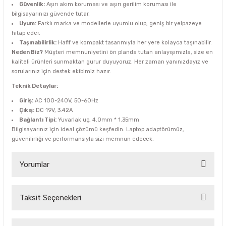
Güvenlik:
Aşırı akım koruması ve aşırı gerilim koruması ile
bilgisayarınızı güvende tutar.
Uyum:
Farklı marka ve modellerle uyumlu olup, geniş bir yelpazeye
hitap eder.
Taşınabilirlik:
Hafif ve kompakt tasarımıyla her yere kolayca taşınabilir.
Neden Biz?
Müşteri memnuniyetini ön planda tutan anlayışımızla, size en
kaliteli ürünleri sunmaktan gurur duyuyoruz. Her zaman yanınızdayız ve
sorularınız için destek ekibimiz hazır.
Teknik Detaylar:
Giriş:
AC 100-240V, 50-60Hz
Çıkış:
DC 19V, 3.42A
Bağlantı Tipi:
Yuvarlak uç, 4.0mm * 1.35mm
Bilgisayarınız için ideal çözümü keşfedin. Laptop adaptörümüz,
güvenilirliği ve performansıyla sizi memnun edecek.
Yorumlar
Taksit Seçenekleri
Bu ürüne ilk yorumu siz yapın!