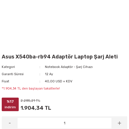
Asus X540ba-rb94 Adaptör Laptop Şarj Aleti
Kategori
Notebook Adaptör - Şarj Cihazı
Garanti Süresi
12 Ay
Fiyat
40,00 USD + KDV
*1.904,34 TL den başlayan taksitlerle!
2.285,21 TL
%17
1.904,34 TL
indirim