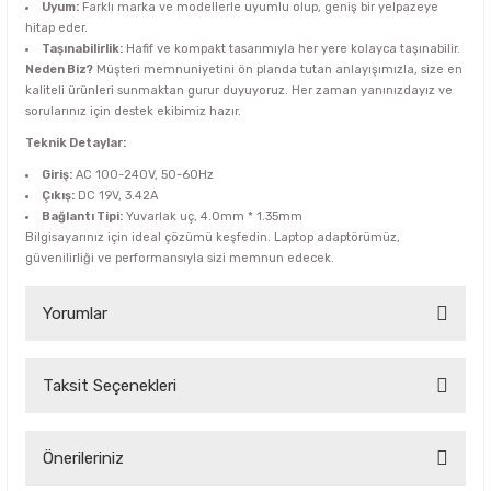
Uyum:
Farklı marka ve modellerle uyumlu olup, geniş bir yelpazeye
hitap eder.
Taşınabilirlik:
Hafif ve kompakt tasarımıyla her yere kolayca taşınabilir.
Neden Biz?
Müşteri memnuniyetini ön planda tutan anlayışımızla, size en
kaliteli ürünleri sunmaktan gurur duyuyoruz. Her zaman yanınızdayız ve
sorularınız için destek ekibimiz hazır.
Teknik Detaylar:
Giriş:
AC 100-240V, 50-60Hz
Çıkış:
DC 19V, 3.42A
Bağlantı Tipi:
Yuvarlak uç, 4.0mm * 1.35mm
Bilgisayarınız için ideal çözümü keşfedin. Laptop adaptörümüz,
güvenilirliği ve performansıyla sizi memnun edecek.
Yorumlar
Taksit Seçenekleri
Bu ürüne ilk yorumu siz yapın!
Yorum Yaz
Önerileriniz