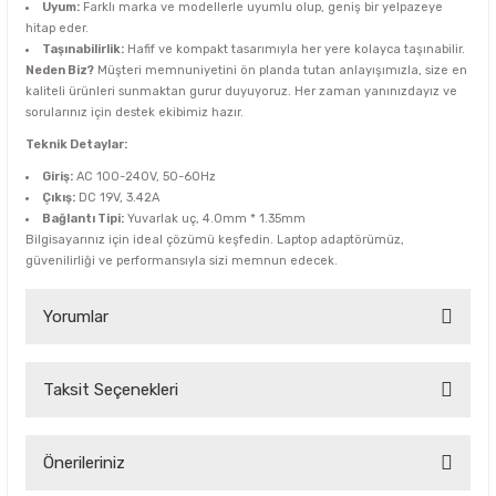
Uyum:
Farklı marka ve modellerle uyumlu olup, geniş bir yelpazeye
hitap eder.
Taşınabilirlik:
Hafif ve kompakt tasarımıyla her yere kolayca taşınabilir.
Neden Biz?
Müşteri memnuniyetini ön planda tutan anlayışımızla, size en
kaliteli ürünleri sunmaktan gurur duyuyoruz. Her zaman yanınızdayız ve
sorularınız için destek ekibimiz hazır.
Teknik Detaylar:
Giriş:
AC 100-240V, 50-60Hz
Çıkış:
DC 19V, 3.42A
Bağlantı Tipi:
Yuvarlak uç, 4.0mm * 1.35mm
Bilgisayarınız için ideal çözümü keşfedin. Laptop adaptörümüz,
güvenilirliği ve performansıyla sizi memnun edecek.
Yorumlar
Taksit Seçenekleri
Bu ürüne ilk yorumu siz yapın!
Yorum Yaz
Önerileriniz