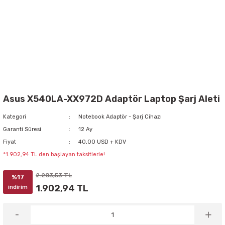
Asus X540LA-XX972D Adaptör Laptop Şarj Aleti
Kategori
Notebook Adaptör - Şarj Cihazı
Garanti Süresi
12 Ay
Fiyat
40,00 USD + KDV
*1.902,94 TL den başlayan taksitlerle!
2.283,53 TL
%17
1.902,94 TL
indirim