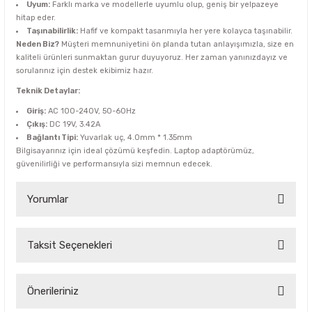
Uyum:
Farklı marka ve modellerle uyumlu olup, geniş bir yelpazeye
hitap eder.
Taşınabilirlik:
Hafif ve kompakt tasarımıyla her yere kolayca taşınabilir.
Neden Biz?
Müşteri memnuniyetini ön planda tutan anlayışımızla, size en
kaliteli ürünleri sunmaktan gurur duyuyoruz. Her zaman yanınızdayız ve
sorularınız için destek ekibimiz hazır.
Teknik Detaylar:
Giriş:
AC 100-240V, 50-60Hz
Çıkış:
DC 19V, 3.42A
Bağlantı Tipi:
Yuvarlak uç, 4.0mm * 1.35mm
Bilgisayarınız için ideal çözümü keşfedin. Laptop adaptörümüz,
güvenilirliği ve performansıyla sizi memnun edecek.
Yorumlar
Taksit Seçenekleri
Bu ürüne ilk yorumu siz yapın!
Yorum Yaz
Önerileriniz