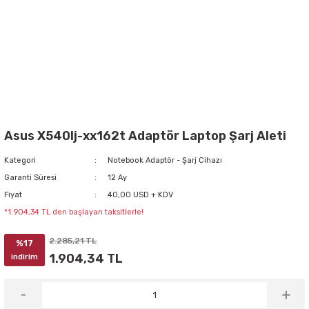
Asus X540lj-xx162t Adaptör Laptop Şarj Aleti
Kategori
Notebook Adaptör - Şarj Cihazı
Garanti Süresi
12 Ay
Fiyat
40,00 USD + KDV
*1.904,34 TL den başlayan taksitlerle!
2.285,21 TL
%17
1.904,34 TL
indirim