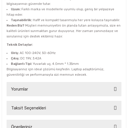
bilgisayarınızı güvende tutar.
Uyum:
Farklı marka ve modellerle uyumlu olup, geniş bir yelpazeye
hitap eder.
Taşınabilirlik:
Hafif ve kompakt tasarımıyla her yere kolayca taşınabilir.
Neden Biz?
Müşteri memnuniyetini ön planda tutan anlayışımızla, size en
kaliteli ürünleri sunmaktan gurur duyuyoruz. Her zaman yanınızdayız ve
sorularınız için destek ekibimiz hazır.
Teknik Detaylar:
Giriş:
AC 100-240V, 50-60Hz
Çıkış:
DC 19V, 3.42A
Bağlantı Tipi:
Yuvarlak uç, 4.0mm * 1.35mm
Bilgisayarınız için ideal çözümü keşfedin. Laptop adaptörümüz,
güvenilirliği ve performansıyla sizi memnun edecek.
Yorumlar
Taksit Seçenekleri
Bu ürüne ilk yorumu siz yapın!
Yorum Yaz
Önerileriniz