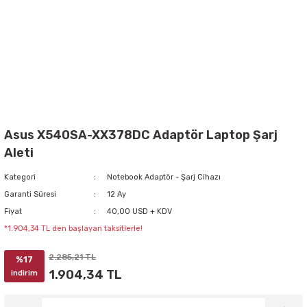
Asus X540SA-XX378DC Adaptör Laptop Şarj
Aleti
Kategori
Notebook Adaptör - Şarj Cihazı
Garanti Süresi
12 Ay
Fiyat
40,00 USD + KDV
*1.904,34 TL den başlayan taksitlerle!
2.285,21 TL
%17
1.904,34 TL
indirim