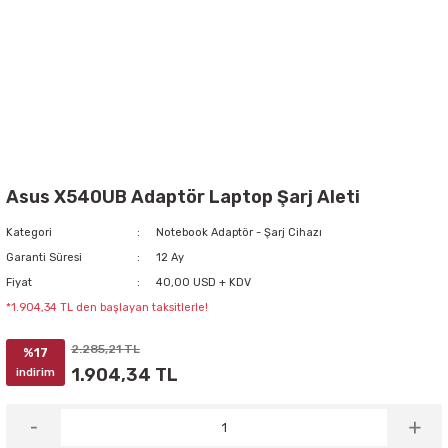
Asus X540UB Adaptör Laptop Şarj Aleti
Kategori
Notebook Adaptör - Şarj Cihazı
Garanti Süresi
12 Ay
Fiyat
40,00 USD + KDV
*1.904,34 TL den başlayan taksitlerle!
2.285,21 TL
%17
1.904,34 TL
indirim