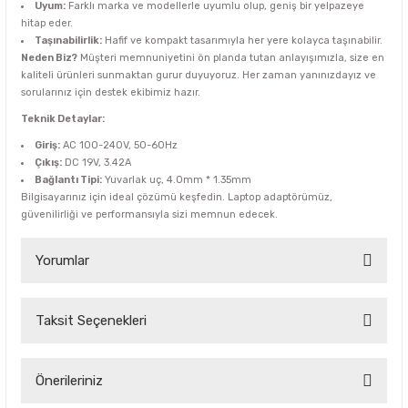
Uyum:
Farklı marka ve modellerle uyumlu olup, geniş bir yelpazeye
hitap eder.
Taşınabilirlik:
Hafif ve kompakt tasarımıyla her yere kolayca taşınabilir.
Neden Biz?
Müşteri memnuniyetini ön planda tutan anlayışımızla, size en
kaliteli ürünleri sunmaktan gurur duyuyoruz. Her zaman yanınızdayız ve
sorularınız için destek ekibimiz hazır.
Teknik Detaylar:
Giriş:
AC 100-240V, 50-60Hz
Çıkış:
DC 19V, 3.42A
Bağlantı Tipi:
Yuvarlak uç, 4.0mm * 1.35mm
Bilgisayarınız için ideal çözümü keşfedin. Laptop adaptörümüz,
güvenilirliği ve performansıyla sizi memnun edecek.
Yorumlar
Taksit Seçenekleri
Bu ürüne ilk yorumu siz yapın!
Yorum Yaz
Önerileriniz