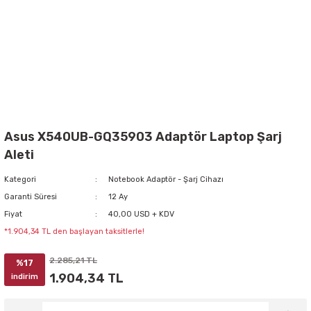
Asus X540UB-GQ35903 Adaptör Laptop Şarj
Aleti
Kategori
Notebook Adaptör - Şarj Cihazı
Garanti Süresi
12 Ay
Fiyat
40,00 USD + KDV
*1.904,34 TL den başlayan taksitlerle!
2.285,21 TL
%17
1.904,34 TL
indirim