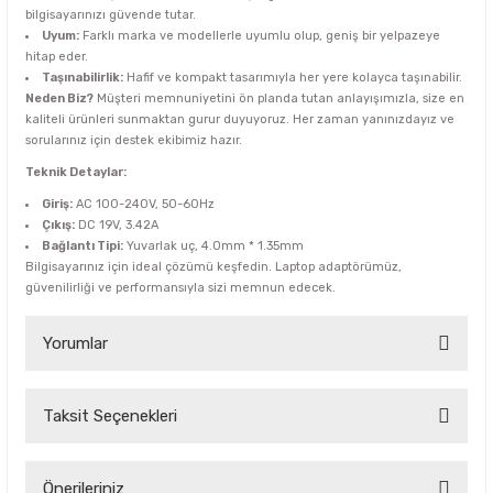
bilgisayarınızı güvende tutar.
Uyum:
Farklı marka ve modellerle uyumlu olup, geniş bir yelpazeye
hitap eder.
Taşınabilirlik:
Hafif ve kompakt tasarımıyla her yere kolayca taşınabilir.
Neden Biz?
Müşteri memnuniyetini ön planda tutan anlayışımızla, size en
kaliteli ürünleri sunmaktan gurur duyuyoruz. Her zaman yanınızdayız ve
sorularınız için destek ekibimiz hazır.
Teknik Detaylar:
Giriş:
AC 100-240V, 50-60Hz
Çıkış:
DC 19V, 3.42A
Bağlantı Tipi:
Yuvarlak uç, 4.0mm * 1.35mm
Bilgisayarınız için ideal çözümü keşfedin. Laptop adaptörümüz,
güvenilirliği ve performansıyla sizi memnun edecek.
Yorumlar
Taksit Seçenekleri
Bu ürüne ilk yorumu siz yapın!
Yorum Yaz
Önerileriniz