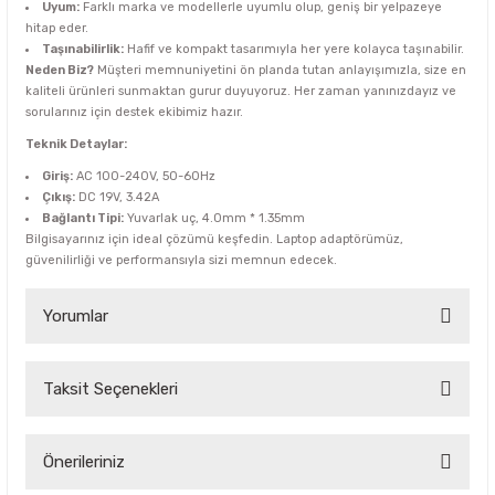
Uyum:
Farklı marka ve modellerle uyumlu olup, geniş bir yelpazeye
hitap eder.
Taşınabilirlik:
Hafif ve kompakt tasarımıyla her yere kolayca taşınabilir.
Neden Biz?
Müşteri memnuniyetini ön planda tutan anlayışımızla, size en
kaliteli ürünleri sunmaktan gurur duyuyoruz. Her zaman yanınızdayız ve
sorularınız için destek ekibimiz hazır.
Teknik Detaylar:
Giriş:
AC 100-240V, 50-60Hz
Çıkış:
DC 19V, 3.42A
Bağlantı Tipi:
Yuvarlak uç, 4.0mm * 1.35mm
Bilgisayarınız için ideal çözümü keşfedin. Laptop adaptörümüz,
güvenilirliği ve performansıyla sizi memnun edecek.
Yorumlar
Taksit Seçenekleri
Bu ürüne ilk yorumu siz yapın!
Yorum Yaz
Önerileriniz