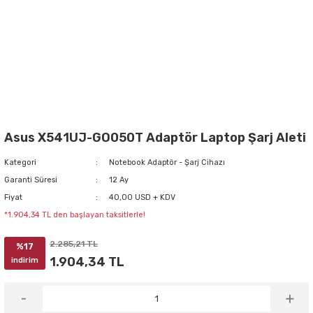
Asus X541UJ-GO050T Adaptör Laptop Şarj Aleti
Kategori
Notebook Adaptör - Şarj Cihazı
Garanti Süresi
12 Ay
Fiyat
40,00 USD + KDV
*1.904,34 TL den başlayan taksitlerle!
2.285,21 TL
%17
1.904,34 TL
indirim