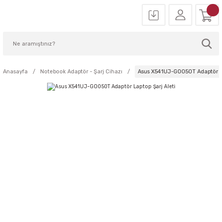
Anasayfa
Notebook Adaptör - Şarj Cihazı
Asus X541UJ-GO050T Adaptör La