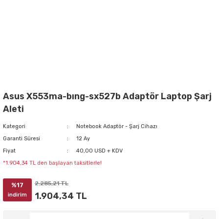
Asus X553ma-bıng-sx527b Adaptör Laptop Şarj
Aleti
Kategori
Notebook Adaptör - Şarj Cihazı
Garanti Süresi
12 Ay
Fiyat
40,00 USD + KDV
*1.904,34 TL den başlayan taksitlerle!
2.285,21 TL
%17
1.904,34 TL
indirim