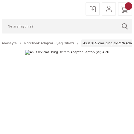
Anasayfa
Notebook Adaptör - Şarj Cihazı
Asus X553ma-bıng-sx527b Adaptö