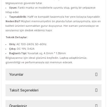
bilgisayarınızı güvende tutar.
Uyum:
Farklı marka ve modellerle uyumlu olup, geniş bir yelpazeye
hitap eder.
Taşınabilirlik:
Hafif ve kompakt tasarımıyla her yere kolayca taşınabilir.
Neden Biz?
Müşteri memnuniyetini ön planda tutan anlayışımızla, size en
kaliteli ürünleri sunmaktan gurur duyuyoruz. Her zaman yanınızdayız ve
sorularınız için destek ekibimiz hazır.
Teknik Detaylar:
Giriş:
AC 100-240V, 50-60Hz
Çıkış:
DC 19V, 3.42A
Bağlantı Tipi:
Yuvarlak uç, 4.0mm * 1.35mm
Bilgisayarınız için ideal çözümü keşfedin. Laptop adaptörümüz,
güvenilirliği ve performansıyla sizi memnun edecek.
Yorumlar
Taksit Seçenekleri
Bu ürüne ilk yorumu siz yapın!
Yorum Yaz
Önerileriniz