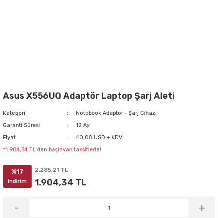
Asus X556UQ Adaptör Laptop Şarj Aleti
Kategori
Notebook Adaptör - Şarj Cihazı
Garanti Süresi
12 Ay
Fiyat
40,00 USD + KDV
*1.904,34 TL den başlayan taksitlerle!
2.285,21 TL
%17
1.904,34 TL
indirim