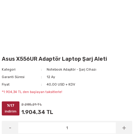
Asus X556UR Adaptör Laptop Şarj Aleti
Kategori
Notebook Adaptör - Şarj Cihazı
Garanti Süresi
12 Ay
Fiyat
40,00 USD + KDV
*1.904,34 TL den başlayan taksitlerle!
2.285,21 TL
%17
1.904,34 TL
indirim