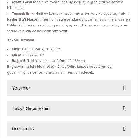
Uyum:
Farklı marka ve modellerle uyumlu olup, geniş bir yelpazeye
hitap eder.
Taşınabilirlik:
Hafif ve kompakt tasarımıyla her yere kolayca taşınabilir.
Neden Biz?
Müşteri memnuniyetini ön planda tutan anlayışımızla, size en
kaliteli ürünleri sunmaktan gurur duyuyoruz. Her zaman yanınızdayız ve
sorularınız için destek ekibimiz hazır.
Teknik Detaylar:
Giriş:
AC 100-240V, 50-60Hz
Çıkış:
DC 19V, 3.42A
Bağlantı Tipi:
Yuvarlak uç, 4.0mm * 1.35mm
Bilgisayarınız için ideal çözümü keşfedin. Laptop adaptörümüz,
güvenilirliği ve performansıyla sizi memnun edecek.
Yorumlar
Taksit Seçenekleri
Bu ürüne ilk yorumu siz yapın!
Yorum Yaz
Önerileriniz