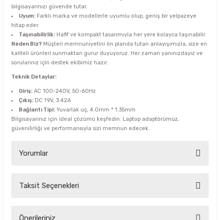
bilgisayarınızı güvende tutar.
Uyum:
Farklı marka ve modellerle uyumlu olup, geniş bir yelpazeye
hitap eder.
Taşınabilirlik:
Hafif ve kompakt tasarımıyla her yere kolayca taşınabilir.
Neden Biz?
Müşteri memnuniyetini ön planda tutan anlayışımızla, size en
kaliteli ürünleri sunmaktan gurur duyuyoruz. Her zaman yanınızdayız ve
sorularınız için destek ekibimiz hazır.
Teknik Detaylar:
Giriş:
AC 100-240V, 50-60Hz
Çıkış:
DC 19V, 3.42A
Bağlantı Tipi:
Yuvarlak uç, 4.0mm * 1.35mm
Bilgisayarınız için ideal çözümü keşfedin. Laptop adaptörümüz,
güvenilirliği ve performansıyla sizi memnun edecek.
Yorumlar
Taksit Seçenekleri
Bu ürüne ilk yorumu siz yapın!
Yorum Yaz
Önerileriniz