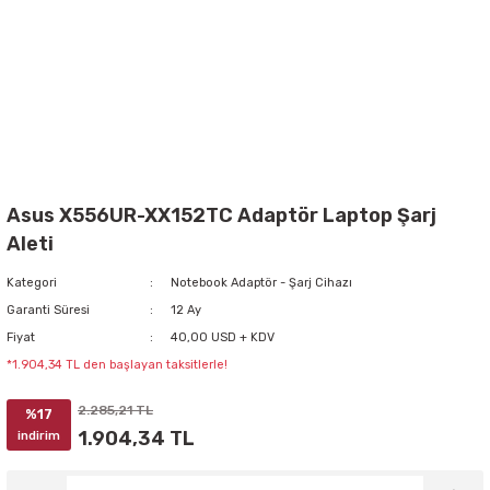
Asus X556UR-XX152TC Adaptör Laptop Şarj
Aleti
Kategori
Notebook Adaptör - Şarj Cihazı
Garanti Süresi
12 Ay
Fiyat
40,00 USD + KDV
*1.904,34 TL den başlayan taksitlerle!
2.285,21 TL
%17
1.904,34 TL
indirim