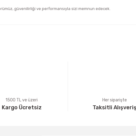
örümüz, güvenilirliği ve performansıyla sizi memnun edecek.
iğer konularda yetersiz gördüğünüz noktaları öneri formunu kullanarak tara
Bu ürüne ilk yorumu siz yapın!
Yorum Yaz
1500 TL ve üzeri
Her siparişte
Kargo Ücretsiz
Taksitli Alışveri
Gönder