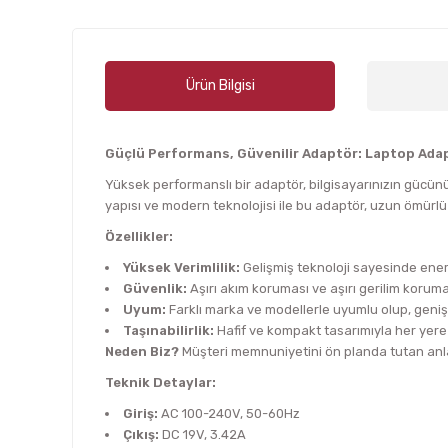
Ürün Bilgisi
Güçlü Performans, Güvenilir Adaptör: Laptop Ada
Yüksek performanslı bir adaptör, bilgisayarınızın gücünü
yapısı ve modern teknolojisi ile bu adaptör, uzun ömürlü
Özellikler:
Yüksek Verimlilik:
Gelişmiş teknoloji sayesinde enerj
Güvenlik:
Aşırı akım koruması ve aşırı gerilim korumas
Uyum:
Farklı marka ve modellerle uyumlu olup, geniş
Taşınabilirlik:
Hafif ve kompakt tasarımıyla her yere 
Neden Biz?
Müşteri memnuniyetini ön planda tutan anlay
Teknik Detaylar:
Giriş:
AC 100-240V, 50-60Hz
Çıkış:
DC 19V, 3.42A