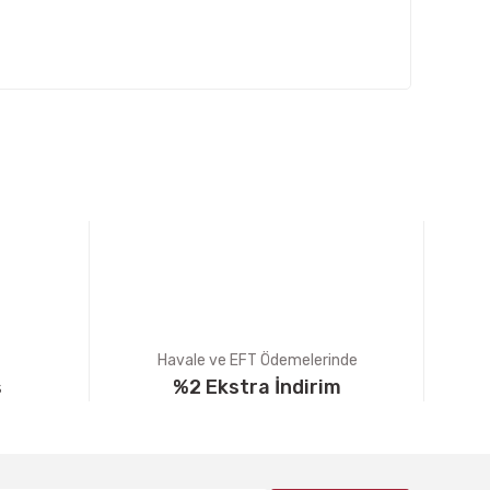
fımıza iletebilirsiniz.
Havale ve EFT Ödemelerinde
ş
%2 Ekstra İndirim