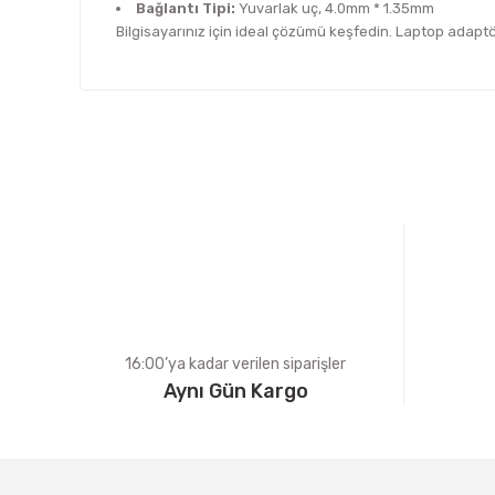
Bağlantı Tipi:
Yuvarlak uç, 4.0mm * 1.35mm
Bilgisayarınız için ideal çözümü keşfedin. Laptop adapt
Bu ürünün fiyat bilgisi, resim, ürün açıklamalarında ve d
Görüş ve önerileriniz için teşekkür ederiz.
Ürün resmi kalitesiz, bozuk veya görüntülenemiyor.
Ürün açıklamasında eksik bilgiler bulunuyor.
Ürün bilgilerinde hatalar bulunuyor.
Ürün fiyatı diğer sitelerden daha pahalı.
Bu ürüne benzer farklı alternatifler olmalı.
16:00’ya kadar verilen siparişler
Aynı Gün Kargo