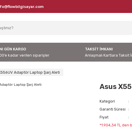
nfo@flowbilgisayar.com
NI GÜN KARGO
TAKSİT İMKANI
00’e kadar verilen siparişler
Anlaşmalı Kartlara Taksit 
556UV Adaptör Laptop Şarj Aleti
Asus X55
Kategori
Garanti Süresi
Fiyat
*1.904,34 TL den b