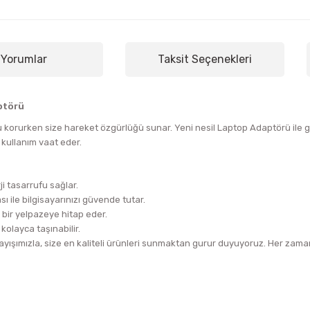
Yorumlar
Taksit Seçenekleri
ptörü
 korurken size hareket özgürlüğü sunar. Yeni nesil Laptop Adaptörü ile gü
 kullanım vaat eder.
i tasarrufu sağlar.
ı ile bilgisayarınızı güvende tutar.
 bir yelpazeye hitap eder.
kolayca taşınabilir.
ışımızla, size en kaliteli ürünleri sunmaktan gurur duyuyoruz. Her zaman 