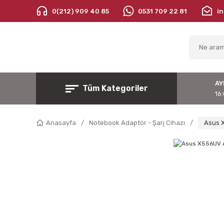
0(212) 909 40 85
0531 709 22 81
i
AY
Tüm Kategoriler
16:
Anasayfa
Notebook Adaptör - Şarj Cihazı
Asus X