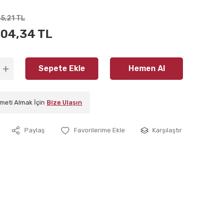
5,21 TL
904,34 TL
Sepete Ekle
Hemen Al
meti Almak İçin
Bize Ulaşın
Paylaş
Karşılaştır