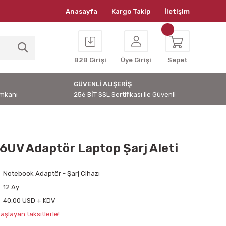
Anasayfa
Kargo Takip
İletişim
B2B Girişi
Üye Girişi
Sepet
GÜVENLİ ALIŞERİŞ
İmkanı
256 BİT SSL Sertifikası ile Güvenli
6UV Adaptör Laptop Şarj Aleti
Notebook Adaptör - Şarj Cihazı
12 Ay
40,00 USD + KDV
aşlayan taksitlerle!