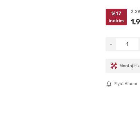
2.28
%17
1.
indirim
Montaj Hiz
Fiyat Alarmı