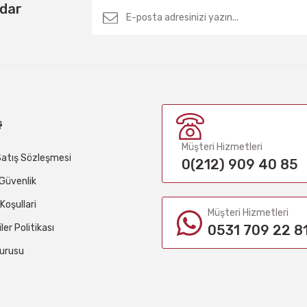
rdar
ş
Müşteri Hizmetleri
Satış Sözleşmesi
0(212) 909 40 85
e Güvenlik
 Koşullari
Müşteri Hizmetleri
iler Politikası
0531 709 22 8
urusu