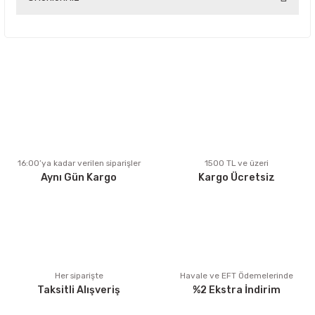
Bu ürünün fiyat bilgisi, resim, ürün açıklamalarında ve diğer
konularda yetersiz gördüğünüz noktaları öneri formunu
kullanarak tarafımıza iletebilirsiniz.
Görüş ve önerileriniz için teşekkür ederiz.
Ürün resmi kalitesiz, bozuk veya görüntülenemiyor.
Ürün açıklamasında eksik bilgiler bulunuyor.
Ürün bilgilerinde hatalar bulunuyor.
Ürün fiyatı diğer sitelerden daha pahalı.
16:00’ya kadar verilen siparişler
1500 TL ve üzeri
Aynı Gün Kargo
Kargo Ücretsiz
Bu ürüne benzer farklı alternatifler olmalı.
Gönder
Her siparişte
Havale ve EFT Ödemelerinde
Taksitli Alışveriş
%2 Ekstra İndirim