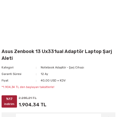
Asus Zenbook 13 Ux331ual Adaptör Laptop Şarj
Aleti
Kategori
Notebook Adaptör - Şarj Cihazı
Garanti Süresi
12 Ay
Fiyat
40,00 USD + KDV
*1.904,34 TL den başlayan taksitlerle!
2.285,21 TL
%17
1.904,34 TL
indirim