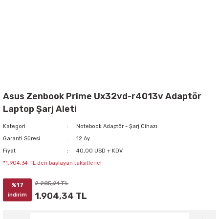
Asus Zenbook Prime Ux32vd-r4013v Adaptör
Laptop Şarj Aleti
Kategori
Notebook Adaptör - Şarj Cihazı
Garanti Süresi
12 Ay
Fiyat
40,00 USD + KDV
*1.904,34 TL den başlayan taksitlerle!
2.285,21 TL
%17
1.904,34 TL
indirim