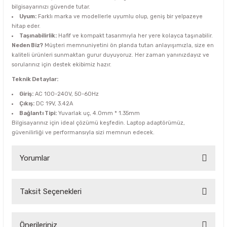
bilgisayarınızı güvende tutar.
Uyum:
Farklı marka ve modellerle uyumlu olup, geniş bir yelpazeye
hitap eder.
Taşınabilirlik:
Hafif ve kompakt tasarımıyla her yere kolayca taşınabilir.
Neden Biz?
Müşteri memnuniyetini ön planda tutan anlayışımızla, size en
kaliteli ürünleri sunmaktan gurur duyuyoruz. Her zaman yanınızdayız ve
sorularınız için destek ekibimiz hazır.
Teknik Detaylar:
Giriş:
AC 100-240V, 50-60Hz
Çıkış:
DC 19V, 3.42A
Bağlantı Tipi:
Yuvarlak uç, 4.0mm * 1.35mm
Bilgisayarınız için ideal çözümü keşfedin. Laptop adaptörümüz,
güvenilirliği ve performansıyla sizi memnun edecek.
Yorumlar
Taksit Seçenekleri
Bu ürüne ilk yorumu siz yapın!
Yorum Yaz
Önerileriniz