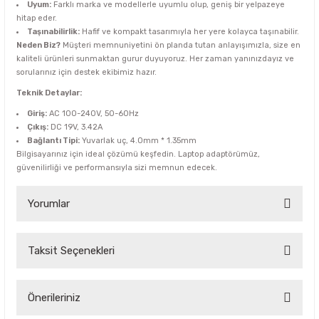
Uyum:
Farklı marka ve modellerle uyumlu olup, geniş bir yelpazeye
hitap eder.
Taşınabilirlik:
Hafif ve kompakt tasarımıyla her yere kolayca taşınabilir.
Neden Biz?
Müşteri memnuniyetini ön planda tutan anlayışımızla, size en
kaliteli ürünleri sunmaktan gurur duyuyoruz. Her zaman yanınızdayız ve
sorularınız için destek ekibimiz hazır.
Teknik Detaylar:
Giriş:
AC 100-240V, 50-60Hz
Çıkış:
DC 19V, 3.42A
Bağlantı Tipi:
Yuvarlak uç, 4.0mm * 1.35mm
Bilgisayarınız için ideal çözümü keşfedin. Laptop adaptörümüz,
güvenilirliği ve performansıyla sizi memnun edecek.
Yorumlar
Taksit Seçenekleri
Bu ürüne ilk yorumu siz yapın!
Yorum Yaz
Önerileriniz