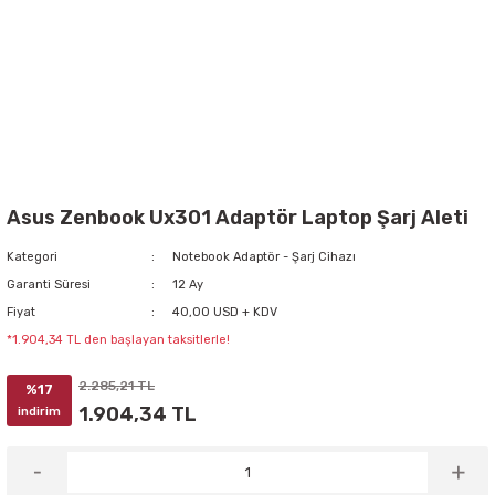
Asus Zenbook Ux301 Adaptör Laptop Şarj Aleti
Kategori
Notebook Adaptör - Şarj Cihazı
Garanti Süresi
12 Ay
Fiyat
40,00 USD + KDV
*1.904,34 TL den başlayan taksitlerle!
2.285,21 TL
%17
1.904,34 TL
indirim