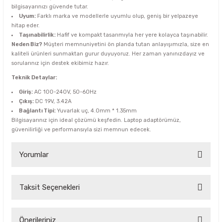
bilgisayarınızı güvende tutar.
Uyum:
Farklı marka ve modellerle uyumlu olup, geniş bir yelpazeye
hitap eder.
Taşınabilirlik:
Hafif ve kompakt tasarımıyla her yere kolayca taşınabilir.
Neden Biz?
Müşteri memnuniyetini ön planda tutan anlayışımızla, size en
kaliteli ürünleri sunmaktan gurur duyuyoruz. Her zaman yanınızdayız ve
sorularınız için destek ekibimiz hazır.
Teknik Detaylar:
Giriş:
AC 100-240V, 50-60Hz
Çıkış:
DC 19V, 3.42A
Bağlantı Tipi:
Yuvarlak uç, 4.0mm * 1.35mm
Bilgisayarınız için ideal çözümü keşfedin. Laptop adaptörümüz,
güvenilirliği ve performansıyla sizi memnun edecek.
Yorumlar
Taksit Seçenekleri
Bu ürüne ilk yorumu siz yapın!
Yorum Yaz
Önerileriniz