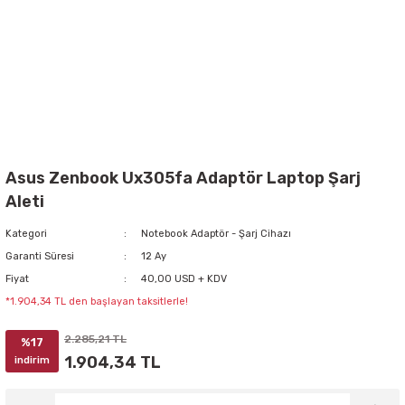
Asus Zenbook Ux305fa Adaptör Laptop Şarj
Aleti
Kategori
Notebook Adaptör - Şarj Cihazı
Garanti Süresi
12 Ay
Fiyat
40,00 USD + KDV
*1.904,34 TL den başlayan taksitlerle!
2.285,21 TL
%17
1.904,34 TL
indirim