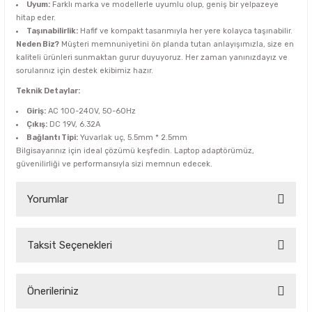
Uyum:
Farklı marka ve modellerle uyumlu olup, geniş bir yelpazeye
hitap eder.
Taşınabilirlik:
Hafif ve kompakt tasarımıyla her yere kolayca taşınabilir.
Neden Biz?
Müşteri memnuniyetini ön planda tutan anlayışımızla, size en
kaliteli ürünleri sunmaktan gurur duyuyoruz. Her zaman yanınızdayız ve
sorularınız için destek ekibimiz hazır.
Teknik Detaylar:
Giriş:
AC 100-240V, 50-60Hz
Çıkış:
DC 19V, 6.32A
Bağlantı Tipi:
Yuvarlak uç, 5.5mm * 2.5mm
Bilgisayarınız için ideal çözümü keşfedin. Laptop adaptörümüz,
güvenilirliği ve performansıyla sizi memnun edecek.
Yorumlar
Taksit Seçenekleri
Bu ürüne ilk yorumu siz yapın!
Yorum Yaz
Önerileriniz