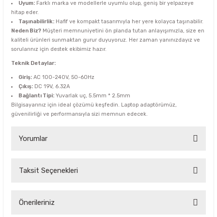
Uyum:
Farklı marka ve modellerle uyumlu olup, geniş bir yelpazeye
hitap eder.
Taşınabilirlik:
Hafif ve kompakt tasarımıyla her yere kolayca taşınabilir.
Neden Biz?
Müşteri memnuniyetini ön planda tutan anlayışımızla, size en
kaliteli ürünleri sunmaktan gurur duyuyoruz. Her zaman yanınızdayız ve
sorularınız için destek ekibimiz hazır.
Teknik Detaylar:
Giriş:
AC 100-240V, 50-60Hz
Çıkış:
DC 19V, 6.32A
Bağlantı Tipi:
Yuvarlak uç, 5.5mm * 2.5mm
Bilgisayarınız için ideal çözümü keşfedin. Laptop adaptörümüz,
güvenilirliği ve performansıyla sizi memnun edecek.
Yorumlar
Taksit Seçenekleri
Bu ürüne ilk yorumu siz yapın!
Yorum Yaz
Önerileriniz