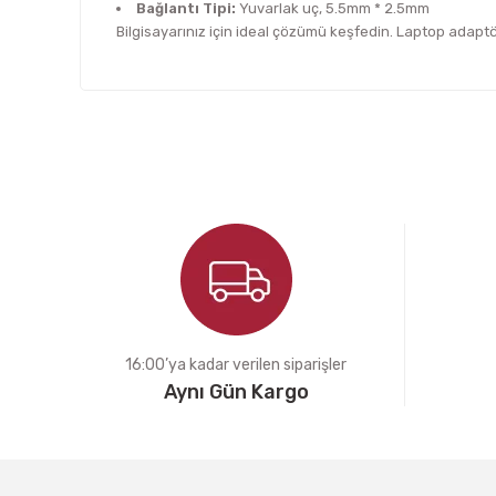
Bağlantı Tipi:
Yuvarlak uç, 5.5mm * 2.5mm
Bilgisayarınız için ideal çözümü keşfedin. Laptop adapt
Bu ürünün fiyat bilgisi, resim, ürün açıklamalarında ve d
Görüş ve önerileriniz için teşekkür ederiz.
Ürün resmi kalitesiz, bozuk veya görüntülenemiyor.
Ürün açıklamasında eksik bilgiler bulunuyor.
Ürün bilgilerinde hatalar bulunuyor.
Ürün fiyatı diğer sitelerden daha pahalı.
Bu ürüne benzer farklı alternatifler olmalı.
16:00’ya kadar verilen siparişler
Aynı Gün Kargo