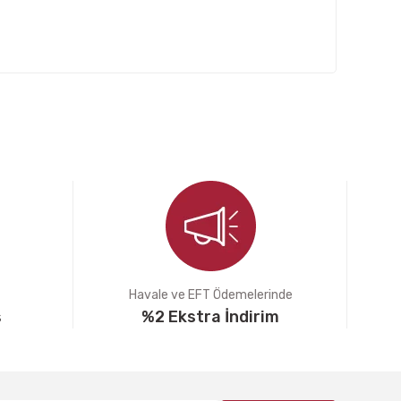
fımıza iletebilirsiniz.
Havale ve EFT Ödemelerinde
ş
%2 Ekstra İndirim