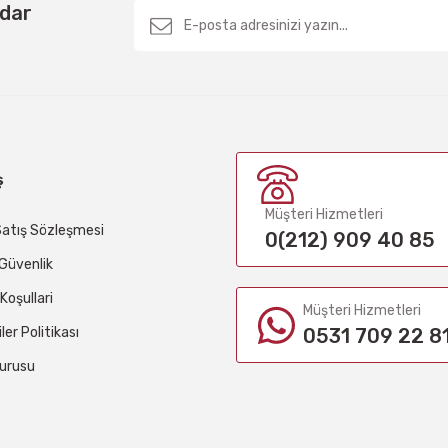
rdar
ş
Müşteri Hizmetleri
Satış Sözleşmesi
0(212) 909 40 85
e Güvenlik
 Koşullari
Müşteri Hizmetleri
iler Politikası
0531 709 22 8
urusu