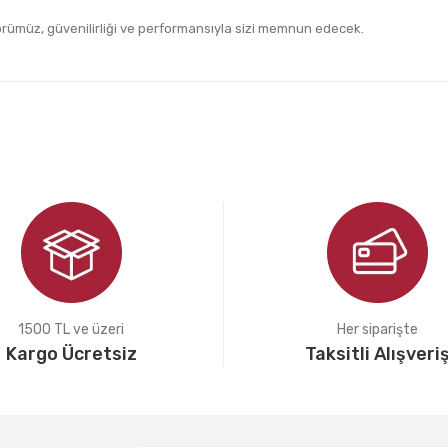
örümüz, güvenilirliği ve performansıyla sizi memnun edecek.
iğer konularda yetersiz gördüğünüz noktaları öneri formunu kullanarak tara
Bu ürüne ilk yorumu siz yapın!
Yorum Yaz
1500 TL ve üzeri
Her siparişte
Kargo Ücretsiz
Taksitli Alışveri
Gönder