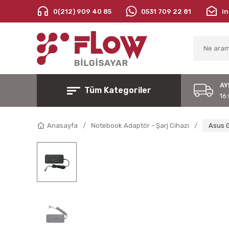
0(212) 909 40 85
0531 709 22 81
i
AY
Tüm Kategoriler
16:
Anasayfa
Notebook Adaptör - Şarj Cihazı
Asus G