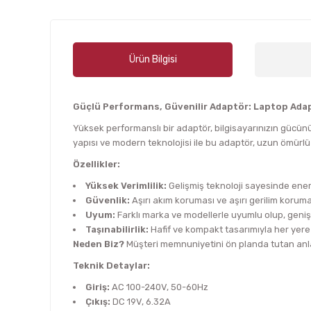
Ürün Bilgisi
Güçlü Performans, Güvenilir Adaptör: Laptop Ada
Yüksek performanslı bir adaptör, bilgisayarınızın gücünü
yapısı ve modern teknolojisi ile bu adaptör, uzun ömürlü
Özellikler:
Yüksek Verimlilik:
Gelişmiş teknoloji sayesinde enerj
Güvenlik:
Aşırı akım koruması ve aşırı gerilim korumas
Uyum:
Farklı marka ve modellerle uyumlu olup, geniş
Taşınabilirlik:
Hafif ve kompakt tasarımıyla her yere 
Neden Biz?
Müşteri memnuniyetini ön planda tutan anlay
Teknik Detaylar:
Giriş:
AC 100-240V, 50-60Hz
Çıkış:
DC 19V, 6.32A