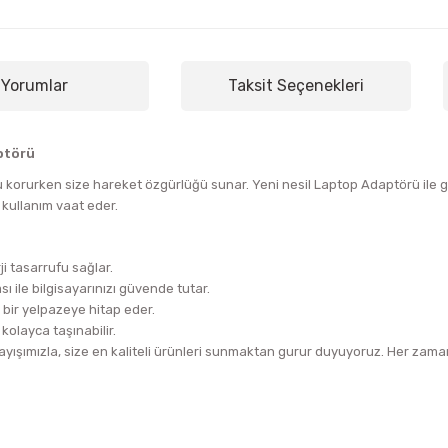
Yorumlar
Taksit Seçenekleri
ptörü
 korurken size hareket özgürlüğü sunar. Yeni nesil Laptop Adaptörü ile gü
 kullanım vaat eder.
i tasarrufu sağlar.
ı ile bilgisayarınızı güvende tutar.
 bir yelpazeye hitap eder.
kolayca taşınabilir.
ışımızla, size en kaliteli ürünleri sunmaktan gurur duyuyoruz. Her zaman 