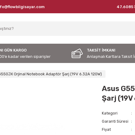
nfo@flowbilgisayar.com
47.6085 
NI GÜN KARGO
TAKSİT İMKANI
00’e kadar verilen siparişler
Anlaşmalı Kartlara Taksit 
550JX Orjinal Notebook Adaptör Şarj (19V 6.32A 120W)
Asus G55
Şarj (19V
Kategori
Garanti Süresi
Fiyat