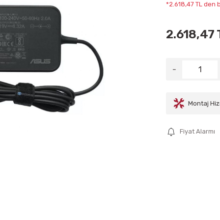
*2.618,47 TL den b
2.618,47 
Montaj Hiz
Fiyat Alarmı