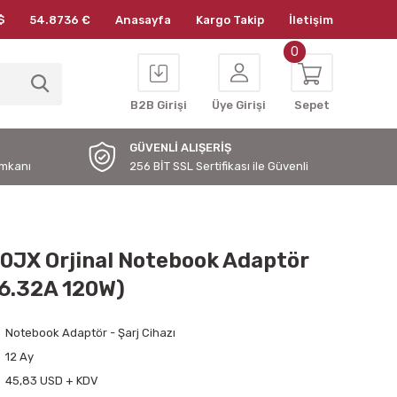
$
54.8736 €
Anasayfa
Kargo Takip
İletişim
0
B2B Girişi
Üye Girişi
Sepet
GÜVENLİ ALIŞERİŞ
İmkanı
256 BİT SSL Sertifikası ile Güvenli
0JX Orjinal Notebook Adaptör
 6.32A 120W)
Notebook Adaptör - Şarj Cihazı
12 Ay
45,83 USD + KDV