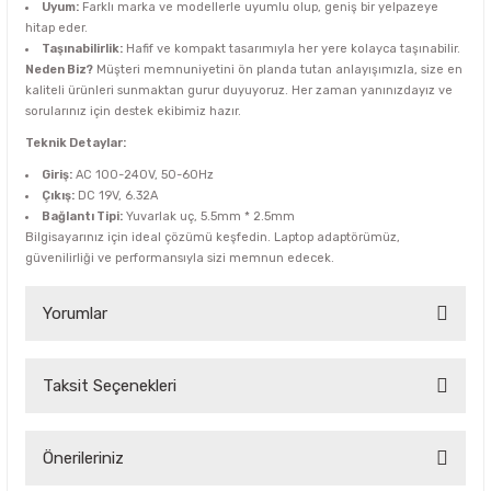
Uyum:
Farklı marka ve modellerle uyumlu olup, geniş bir yelpazeye
hitap eder.
Taşınabilirlik:
Hafif ve kompakt tasarımıyla her yere kolayca taşınabilir.
Neden Biz?
Müşteri memnuniyetini ön planda tutan anlayışımızla, size en
kaliteli ürünleri sunmaktan gurur duyuyoruz. Her zaman yanınızdayız ve
sorularınız için destek ekibimiz hazır.
Teknik Detaylar:
Giriş:
AC 100-240V, 50-60Hz
Çıkış:
DC 19V, 6.32A
Bağlantı Tipi:
Yuvarlak uç, 5.5mm * 2.5mm
Bilgisayarınız için ideal çözümü keşfedin. Laptop adaptörümüz,
güvenilirliği ve performansıyla sizi memnun edecek.
Yorumlar
Taksit Seçenekleri
Bu ürüne ilk yorumu siz yapın!
Yorum Yaz
Önerileriniz