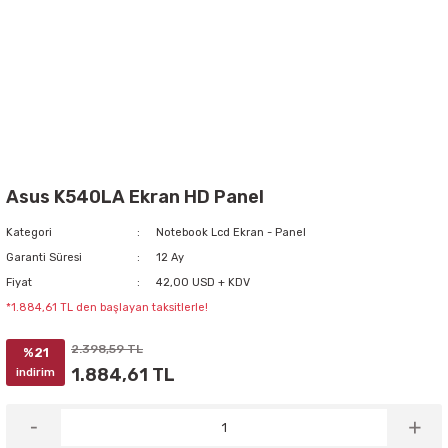
Asus K540LA Ekran HD Panel
Kategori
Notebook Lcd Ekran - Panel
Garanti Süresi
12 Ay
Fiyat
42,00 USD + KDV
*1.884,61 TL den başlayan taksitlerle!
2.398,59 TL
%21
1.884,61 TL
indirim