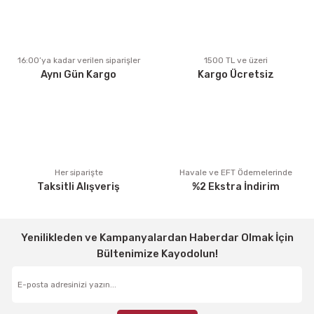
Ürün açıklamasında eksik bilgiler bulunuyor.
Ürün bilgilerinde hatalar bulunuyor.
Ürün fiyatı diğer sitelerden daha pahalı.
16:00’ya kadar verilen siparişler
1500 TL ve üzeri
Aynı Gün Kargo
Kargo Ücretsiz
Bu ürüne benzer farklı alternatifler olmalı.
Gönder
Her siparişte
Havale ve EFT Ödemelerinde
Taksitli Alışveriş
%2 Ekstra İndirim
Yenilikleden ve Kampanyalardan Haberdar Olmak İçin
Bültenimize Kayodolun!