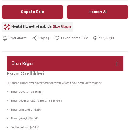
Sepete Ekle
Hemen Al
Montaj Hizmeti Almak İçin
Bize Ulaşın
Karşılaştır
Fiyat Alarmı
Paylaş
Ürün Bilgisi
Ekran Özellikleri
Bu laptop ekranı özel olarak tasarlanmıştır ve aşağıdaki özelliklere sahiptir:
Ekran boyutu: [15.6 inç]
Ekran çözünürlüğü: [1366 x 768 piksel]
Ekran teknolojisi: [LED]
Ekran yüzeyi: [Parlak]
Yenileme Hızı : [60 Hz]