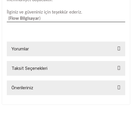
İlginiz ve güveniniz için teşekkür ederiz.
(
Flow Bilgisayar
)
Yorumlar
Taksit Seçenekleri
Bu ürüne ilk yorumu siz yapın!
Yorum Yaz
Önerileriniz
Bu ürünün fiyat bilgisi, resim, ürün açıklamalarında ve diğer
konularda yetersiz gördüğünüz noktaları öneri formunu
kullanarak tarafımıza iletebilirsiniz.
Görüş ve önerileriniz için teşekkür ederiz.
Ürün resmi kalitesiz, bozuk veya görüntülenemiyor.