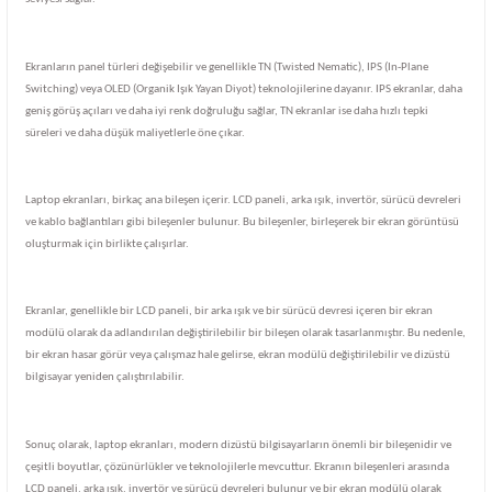
Ekranların panel türleri değişebilir ve genellikle TN (Twisted Nematic), IPS (In-Plane
Switching) veya OLED (Organik Işık Yayan Diyot) teknolojilerine dayanır. IPS ekranlar, daha
geniş görüş açıları ve daha iyi renk doğruluğu sağlar, TN ekranlar ise daha hızlı tepki
süreleri ve daha düşük maliyetlerle öne çıkar.
Laptop ekranları, birkaç ana bileşen içerir. LCD paneli, arka ışık, invertör, sürücü devreleri
ve kablo bağlantıları gibi bileşenler bulunur. Bu bileşenler, birleşerek bir ekran görüntüsü
oluşturmak için birlikte çalışırlar.
Ekranlar, genellikle bir LCD paneli, bir arka ışık ve bir sürücü devresi içeren bir ekran
modülü olarak da adlandırılan değiştirilebilir bir bileşen olarak tasarlanmıştır. Bu nedenle,
bir ekran hasar görür veya çalışmaz hale gelirse, ekran modülü değiştirilebilir ve dizüstü
bilgisayar yeniden çalıştırılabilir.
Sonuç olarak, laptop ekranları, modern dizüstü bilgisayarların önemli bir bileşenidir ve
çeşitli boyutlar, çözünürlükler ve teknolojilerle mevcuttur. Ekranın bileşenleri arasında
LCD paneli, arka ışık, invertör ve sürücü devreleri bulunur ve bir ekran modülü olarak