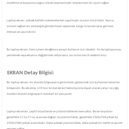
modeline ve boyutuna uygun olarak tasarlanmıştır, böylece tam bir uyum sağlar.
Laptop ekranı, yüksek kaliteli malzemelerden yapılmıştır ve uzun ömürlüdür. Ayrıca,
ürünün sağlam bir ambalajda gönderilmesi sayesinde, kargo sırasında zarar görmesi
ihtimali en aza indirilir.
Bu laptop ekranı, hem iş hem de eğlence amaçlı kullanım için idealdir. Siz de laptopunuzu
yenilemek veya ekranını değiştirmek istiyorsanız, bu ürünü tercih edebilirsiniz.
EKRAN Detay Bilgisi:
Bir laptop ekranı, bir dizüstü bilgisayarın görüntüleri göstermek için kullanılan temel bir
bileşenidir. Bu ekranlar, LCD (sıvı kristal ekran) teknolojisine dayalı olarak çalışır ve çoğu
modern dizüstü bilgisayarın standart bir parçasıdır.
Laptop ekranları, çeşitli boyutlarda ve çözünürlüklerde mevcuttur. Ekran boyutları
genellikle 11 ila 17 inç arasında değişir ve çözünürlükler, genellikle 1366x768 piksel ile
1920x1080 piksel arasındadır. Daha yüksek çözünürlükler, daha yüksek bir netlik ve ayrıntı
seviyesi sağlar.