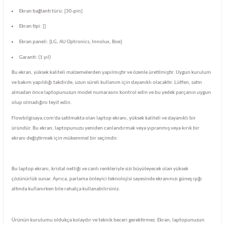
Ekran bağlantı türü: [30-pin]
Ekran tipi: []
Ekran paneli: [LG, AU Optronics, Innolux, Boe]
Garanti: (1 yıl)
Bu ekran, yüksek kaliteli malzemelerden yapılmıştır ve özenle üretilmiştir. Uygun kurulum
ve bakım yapıldığı takdirde, uzun süreli kullanım için dayanıklı olacaktır. Lütfen, satın
almadan önce laptopunuzun model numarasını kontrol edin ve bu yedek parçanın uygun
olup olmadığını teyit edin.
Flowbilgisaya.com'da satılmakta olan laptop ekranı, yüksek kaliteli ve dayanıklı bir
üründür. Bu ekran, laptopunuzu yeniden canlandırmak veya yıpranmış veya kırık bir
ekranı değiştirmek için mükemmel bir seçimdir.
Bu laptop ekranı, kristal netliği ve canlı renkleriyle sizi büyüleyecek olan yüksek
çözünürlük sunar. Ayrıca, parlama önleyici teknolojisi sayesinde ekranınızı güneş ışığı
altında kullanırken bile rahatça kullanabilirsiniz.
Ürünün kurulumu oldukça kolaydır ve teknik beceri gerektirmez. Ekran, laptopunuzun