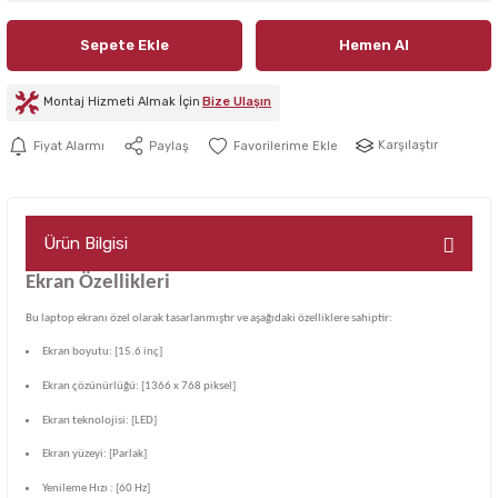
Sepete Ekle
Hemen Al
Montaj Hizmeti Almak İçin
Bize Ulaşın
Karşılaştır
Fiyat Alarmı
Paylaş
Ürün Bilgisi
Ekran Özellikleri
Bu laptop ekranı özel olarak tasarlanmıştır ve aşağıdaki özelliklere sahiptir:
Ekran boyutu: [15.6 inç]
Ekran çözünürlüğü: [1366 x 768 piksel]
Ekran teknolojisi: [LED]
Ekran yüzeyi: [Parlak]
Yenileme Hızı : [60 Hz]