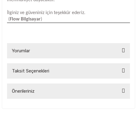
İlginiz ve güveniniz için teşekkür ederiz.
(
Flow Bilgisayar
)
Yorumlar
Taksit Seçenekleri
Bu ürüne ilk yorumu siz yapın!
Yorum Yaz
Önerileriniz
Bu ürünün fiyat bilgisi, resim, ürün açıklamalarında ve diğer
konularda yetersiz gördüğünüz noktaları öneri formunu
kullanarak tarafımıza iletebilirsiniz.
Görüş ve önerileriniz için teşekkür ederiz.
Ürün resmi kalitesiz, bozuk veya görüntülenemiyor.