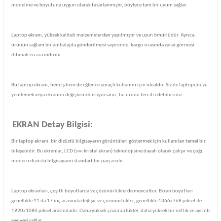
modeline ve boyutuna uygun olarak tasarlanmıştır, böylece tam bir uyum sağlar.
Laptop ekranı, yüksek kaliteli malzemelerden yapılmıştır ve uzun ömürlüdür. Ayrıca,
ürünün sağlam bir ambalajda gönderilmesi sayesinde, kargo sırasında zarar görmesi
ihtimali en aza indirilir.
Bu laptop ekranı, hem iş hem de eğlence amaçlı kullanım için idealdir. Siz de laptopunuzu
yenilemek veya ekranını değiştirmek istiyorsanız, bu ürünü tercih edebilirsiniz.
EKRAN Detay Bilgisi:
Bir laptop ekranı, bir dizüstü bilgisayarın görüntüleri göstermek için kullanılan temel bir
bileşenidir. Bu ekranlar, LCD (sıvı kristal ekran) teknolojisine dayalı olarak çalışır ve çoğu
modern dizüstü bilgisayarın standart bir parçasıdır.
Laptop ekranları, çeşitli boyutlarda ve çözünürlüklerde mevcuttur. Ekran boyutları
genellikle 11 ila 17 inç arasında değişir ve çözünürlükler, genellikle 1366x768 piksel ile
1920x1080 piksel arasındadır. Daha yüksek çözünürlükler, daha yüksek bir netlik ve ayrıntı
seviyesi sağlar.