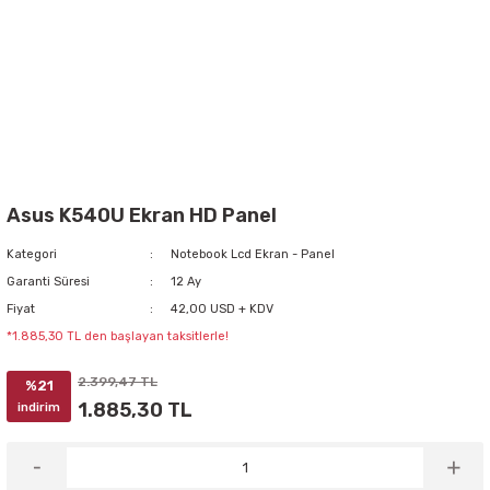
Asus K540U Ekran HD Panel
Kategori
Notebook Lcd Ekran - Panel
Garanti Süresi
12 Ay
Fiyat
42,00 USD + KDV
*1.885,30 TL den başlayan taksitlerle!
2.399,47 TL
%21
1.885,30 TL
indirim