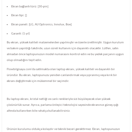
Ekran bağlantı türü: [30-pin]
Ekran tipi: []
Ekran paneli: [LG, AU Optronics, Innolux, Boe]
Garanti: (1 yıl)
Bu ekran, yüksek kaliteli malzemelerden yapılmıştır ve özenle üretilmiştir. Uygun kurulum
ve bakım yapıldığı takdirde, uzun süreli kullanım için dayanıklı olacaktır. Lütfen, satın
almadan önce laptopunuzun model numarasını kontrol edin ve bu yedek parçanın uygun
olup olmadığını teyit edin.
Flowbilgisaya.com'da satılmakta olan laptop ekranı, yüksek kaliteli ve dayanıklı bir
üründür. Bu ekran, laptopunuzu yeniden canlandırmak veya yıpranmış veya kırık bir
ekranı değiştirmek için mükemmel bir seçimdir.
Bu laptop ekranı, kristal netliği ve canlı renkleriyle sizi büyüleyecek olan yüksek
çözünürlük sunar. Ayrıca, parlama önleyici teknolojisi sayesinde ekranınızı güneş ışığı
altında kullanırken bile rahatça kullanabilirsiniz.
Ürünün kurulumu oldukça kolaydır ve teknik beceri gerektirmez. Ekran, laptopunuzun