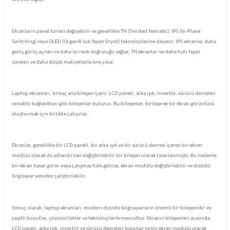
Ekranların panel türleri değişebilir ve genellikle TN (Twisted Nematic), IPS (In-Plane
Switching) veya OLED (Organik Işık Yayan Diyot) teknolojilerine dayanır. IPS ekranlar, daha
geniş görüş açıları ve daha iyi renk doğruluğu sağlar, TN ekranlar ise daha hızlı tepki
süreleri ve daha düşük maliyetlerle öne çıkar.
Laptop ekranları, birkaç ana bileşen içerir. LCD paneli, arka ışık, invertör, sürücü devreleri
ve kablo bağlantıları gibi bileşenler bulunur. Bu bileşenler, birleşerek bir ekran görüntüsü
oluşturmak için birlikte çalışırlar.
Ekranlar, genellikle bir LCD paneli, bir arka ışık ve bir sürücü devresi içeren bir ekran
modülü olarak da adlandırılan değiştirilebilir bir bileşen olarak tasarlanmıştır. Bu nedenle,
bir ekran hasar görür veya çalışmaz hale gelirse, ekran modülü değiştirilebilir ve dizüstü
bilgisayar yeniden çalıştırılabilir.
Sonuç olarak, laptop ekranları, modern dizüstü bilgisayarların önemli bir bileşenidir ve
çeşitli boyutlar, çözünürlükler ve teknolojilerle mevcuttur. Ekranın bileşenleri arasında
LCD paneli, arka ışık, invertör ve sürücü devreleri bulunur ve bir ekran modülü olarak