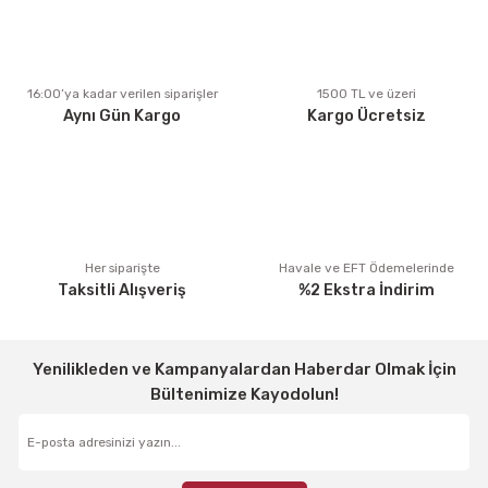
Ürün açıklamasında eksik bilgiler bulunuyor.
Ürün bilgilerinde hatalar bulunuyor.
Ürün fiyatı diğer sitelerden daha pahalı.
16:00’ya kadar verilen siparişler
1500 TL ve üzeri
Aynı Gün Kargo
Kargo Ücretsiz
Bu ürüne benzer farklı alternatifler olmalı.
Gönder
Her siparişte
Havale ve EFT Ödemelerinde
Taksitli Alışveriş
%2 Ekstra İndirim
Yenilikleden ve Kampanyalardan Haberdar Olmak İçin
Bültenimize Kayodolun!