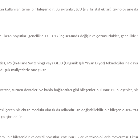
in kullanılan temel bir bileşenidir. Bu ekranlar, LCD (sıvı kristal ekran) teknolojisine 
. Ekran boyutları genellikle 11 ila 17 inç arasında değişir ve çözünürlükler, genellik
tic), IPS (In-Plane Switching) veya OLED (Organik Işık Yayan Diyot) teknolojilerine dayan
 düşük maliyetlerle öne çıkar.
nvertör, sürücü devreleri ve kablo bağlantıları gibi bileşenler bulunur. Bu bileşenler, bi
vresi içeren bir ekran modülü olarak da adlandırılan değiştirilebilir bir bileşen olarak 
alıştırılabilir.
li bir bileşenidir ve çeşitli boyutlar, çözünürlükler ve teknolojilerle mevcuttur. Ekran