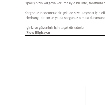
Siparişinizin kargoya verilmesiyle birlikte, tarafını
Kargonuzun sorunsuz bir şekilde size ulaşması için e
Herhangi bir sorun ya da sorgunuz olması durumund
İlginiz ve güveniniz için teşekkür ederiz.
(
Flow Bilgisayar
)
Bu ürünün fiyat bilgisi, resim, ürün açıklamalarında ve d
Görüş ve önerileriniz için teşekkür ederiz.
Ürün resmi kalitesiz, bozuk veya görüntülenemiyor.
Ürün açıklamasında eksik bilgiler bulunuyor.
Ürün bilgilerinde hatalar bulunuyor.
Ürün fiyatı diğer sitelerden daha pahalı.
Bu ürüne benzer farklı alternatifler olmalı.