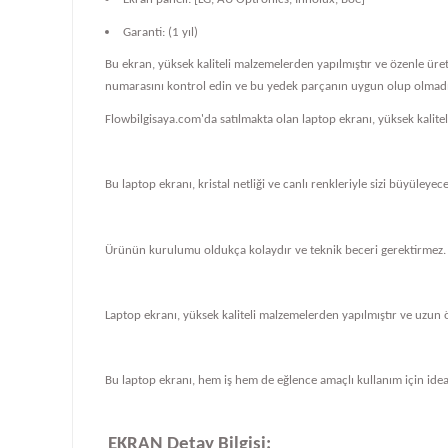
Garanti: (1 yıl)
Bu ekran, yüksek kaliteli malzemelerden yapılmıştır ve özenle üre
numarasını kontrol edin ve bu yedek parçanın uygun olup olmadığ
Flowbilgisaya.com'da satılmakta olan laptop ekranı, yüksek kalit
Bu laptop ekranı, kristal netliği ve canlı renkleriyle sizi büyüleye
Ürünün kurulumu oldukça kolaydır ve teknik beceri gerektirmez.
Laptop ekranı, yüksek kaliteli malzemelerden yapılmıştır ve uzun 
Bu laptop ekranı, hem iş hem de eğlence amaçlı kullanım için ideal
EKRAN Detay Bilgisi: