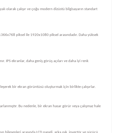
dayalı olarak çalışır ve çoğu modern dizüstü bilgisayarın standart
le 1366x768 piksel ile 1920x1080 piksel arasındadır. Daha yüksek
ır. IPS ekranlar, daha geniş görüş açıları ve daha iyi renk
rleşerek bir ekran görüntüsü oluşturmak için birlikte çalışırlar.
tasarlanmıştır. Bu nedenle, bir ekran hasar görür veya çalışmaz hale
ın bileşenleri arasında LCD paneli, arka ışık, invertör ve sürücü