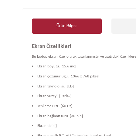
Ürün Bilgisi
Ekran Özellikleri
Bu laptop ekranı özel olarak tasarlanmıştır ve aşağıdaki özelliklere
Ekran boyutu: [15.6 inç]
Ekran çözünürlüğü: [1366 x 768 piksel]
Ekran teknolojisi: [LED]
Ekran yüzeyi: [Parlak]
Yenileme Hızı : [60 Hz]
Ekran bağlantı türü: [30-pin]
Ekran tipi: []
Ekran paneli: [LG, AU Optronics, Innolux, Boe]