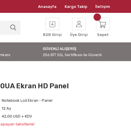
Anasayfa
Kargo Takip
İletişim
B2B Girişi
Üye Girişi
Sepet
GÜVENLİ ALIŞERİŞ
İmkanı
256 BİT SSL Sertifikası ile Güvenli
0UA Ekran HD Panel
Notebook Lcd Ekran - Panel
12 Ay
42,00 USD + KDV
aşlayan taksitlerle!