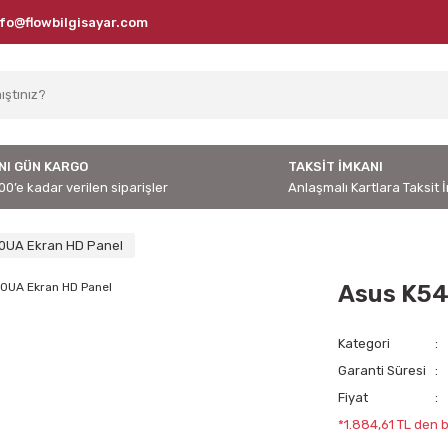
nfo@flowbilgisayar.com
NI GÜN KARGO
TAKSİT İMKANI
00’e kadar verilen siparişler
Anlaşmalı Kartlara Taksit 
0UA Ekran HD Panel
Asus K54
Kategori
Garanti Süresi
Fiyat
*1.884,61 TL den b