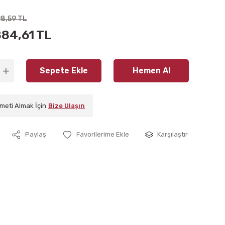
98,59 TL
884,61 TL
Sepete Ekle
Hemen Al
meti Almak İçin
Bize Ulaşın
Paylaş
Karşılaştır