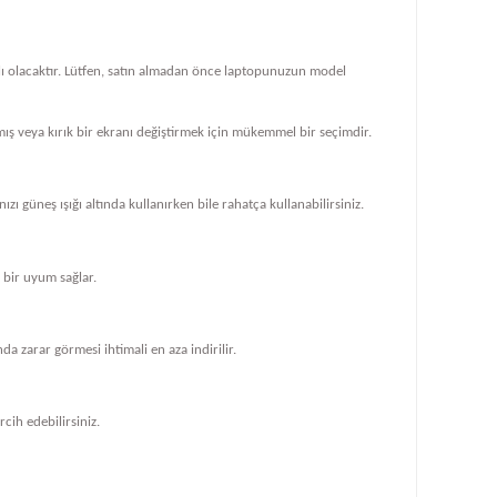
klı olacaktır. Lütfen, satın almadan önce laptopunuzun model
ış veya kırık bir ekranı değiştirmek için mükemmel bir seçimdir.
zı güneş ışığı altında kullanırken bile rahatça kullanabilirsiniz.
bir uyum sağlar.
 zarar görmesi ihtimali en aza indirilir.
cih edebilirsiniz.