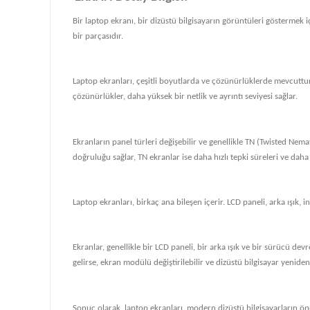
Bir laptop ekranı, bir dizüstü bilgisayarın görüntüleri göstermek iç
bir parçasıdır.
Laptop ekranları, çeşitli boyutlarda ve çözünürlüklerde mevcuttur
çözünürlükler, daha yüksek bir netlik ve ayrıntı seviyesi sağlar.
Ekranların panel türleri değişebilir ve genellikle TN (Twisted Nema
doğruluğu sağlar, TN ekranlar ise daha hızlı tepki süreleri ve daha
Laptop ekranları, birkaç ana bileşen içerir. LCD paneli, arka ışık, i
Ekranlar, genellikle bir LCD paneli, bir arka ışık ve bir sürücü de
gelirse, ekran modülü değiştirilebilir ve dizüstü bilgisayar yeniden ç
Sonuç olarak, laptop ekranları, modern dizüstü bilgisayarların önem