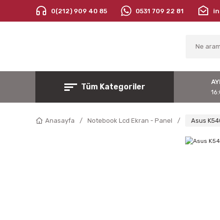
0(212) 909 40 85
0531 709 22 81
i
AY
Tüm Kategoriler
16:
Anasayfa
Notebook Lcd Ekran - Panel
Asus K54