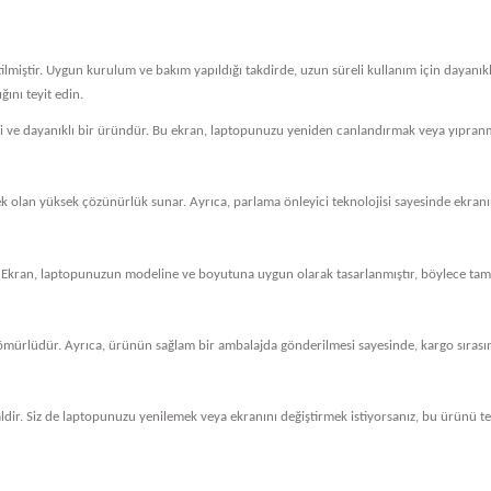
tilmiştir. Uygun kurulum ve bakım yapıldığı takdirde, uzun süreli kullanım için dayanı
ını teyit edin.
eli ve dayanıklı bir üründür. Bu ekran, laptopunuzu yeniden canlandırmak veya yıpranm
cek olan yüksek çözünürlük sunar. Ayrıca, parlama önleyici teknolojisi sayesinde ekranını
 Ekran, laptopunuzun modeline ve boyutuna uygun olarak tasarlanmıştır, böylece tam 
ömürlüdür. Ayrıca, ürünün sağlam bir ambalajda gönderilmesi sayesinde, kargo sırasında
dir. Siz de laptopunuzu yenilemek veya ekranını değiştirmek istiyorsanız, bu ürünü ter