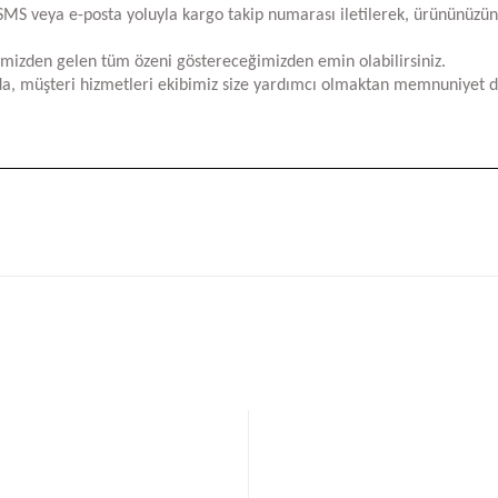
za SMS veya e-posta yoluyla kargo takip numarası iletilerek, ürününüzü
limizden gelen tüm özeni göstereceğimizden emin olabilirsiniz.
a, müşteri hizmetleri ekibimiz size yardımcı olmaktan memnuniyet d
iğer konularda yetersiz gördüğünüz noktaları öneri formunu kullanarak tara
Bu ürüne ilk yorumu siz yapın!
Yorum Yaz