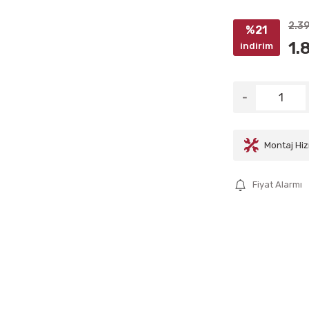
2.3
%21
1.
indirim
Montaj Hiz
Fiyat Alarmı