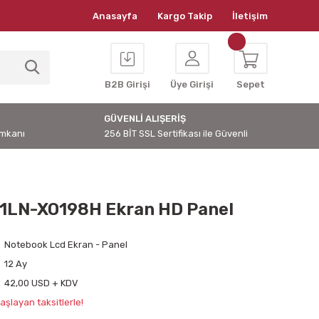
Anasayfa
Kargo Takip
İletişim
B2B Girişi
Üye Girişi
Sepet
GÜVENLİ ALIŞERİŞ
İmkanı
256 BİT SSL Sertifikası ile Güvenli
1LN-XO198H Ekran HD Panel
Notebook Lcd Ekran - Panel
12 Ay
42,00 USD + KDV
aşlayan taksitlerle!