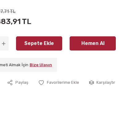
7,71 TL
883,91 TL
Sepete Ekle
Hemen Al
meti Almak İçin
Bize Ulaşın
Paylaş
Karşılaştır