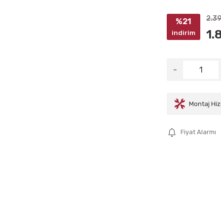
2.39
%21
1.
indirim
Montaj Hiz
Fiyat Alarmı