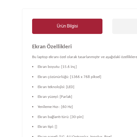
Ürün Bilgisi
Ekran Özellikleri
Bu laptop ekranı özel olarak tasarlanmıştır ve aşağıdaki özelliklere
Ekran boyutu: [15.6 inç]
Ekran çözünürlüğü: [1366 x 768 piksel]
Ekran teknolojisi: [LED]
Ekran yüzeyi: [Parlak]
Yenileme Hızı : [60 Hz]
Ekran bağlantı türü: [30-pin]
Ekran tipi: []
Ekran paneli: [LG, AU Optronics, Innolux, Boe]