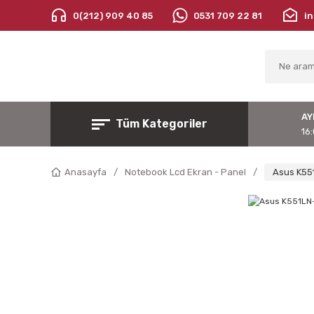
0(212) 909 40 85
0531 709 22 81
i
AY
Tüm Kategoriler
16:
Anasayfa
Notebook Lcd Ekran - Panel
Asus K55