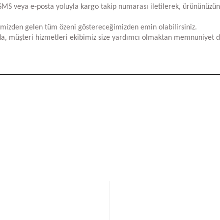
za SMS veya e-posta yoluyla kargo takip numarası iletilerek, ürününüzü
limizden gelen tüm özeni göstereceğimizden emin olabilirsiniz.
a, müşteri hizmetleri ekibimiz size yardımcı olmaktan memnuniyet d
iğer konularda yetersiz gördüğünüz noktaları öneri formunu kullanarak tara
Bu ürüne ilk yorumu siz yapın!
Yorum Yaz