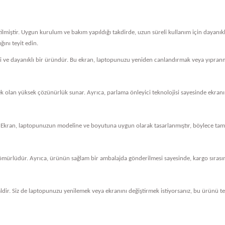
tilmiştir. Uygun kurulum ve bakım yapıldığı takdirde, uzun süreli kullanım için dayanı
ını teyit edin.
eli ve dayanıklı bir üründür. Bu ekran, laptopunuzu yeniden canlandırmak veya yıpranm
cek olan yüksek çözünürlük sunar. Ayrıca, parlama önleyici teknolojisi sayesinde ekranını
 Ekran, laptopunuzun modeline ve boyutuna uygun olarak tasarlanmıştır, böylece tam 
ömürlüdür. Ayrıca, ürünün sağlam bir ambalajda gönderilmesi sayesinde, kargo sırasında
dir. Siz de laptopunuzu yenilemek veya ekranını değiştirmek istiyorsanız, bu ürünü ter