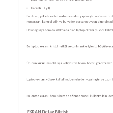
Garanti: (1 yıl)
Bu ekran, yüksek kaliteli malzemelerden yapılmıştır ve özenle üre
numarasını kontrol edin ve bu yedek parçanın uygun olup olmadığ
Flowbilgisaya.com'da satılmakta olan laptop ekranı, yüksek kalit
Bu laptop ekranı, kristal netliği ve canlı renkleriyle sizi büyüleye
Ürünün kurulumu oldukça kolaydır ve teknik beceri gerektirmez.
Laptop ekranı, yüksek kaliteli malzemelerden yapılmıştır ve uzun 
Bu laptop ekranı, hem iş hem de eğlence amaçlı kullanım için ideal
EKRAN Detay Bilgisi: