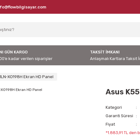
nfo@flowbilgisayar.com
NI GÜN KARGO
TAKSİT İMKANI
00’e kadar verilen siparişler
Anlaşmalı Kartlara Taksit 
1LN-XO198H Ekran HD Panel
Asus K55
Kategori
Garanti Süresi
Fiyat
*1.883,91 TL den b