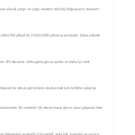
dayalı olarak çalışır ve çoğu modern dizüstü bilgisayarın standart
le 1366x768 piksel ile 1920x1080 piksel arasındadır. Daha yüksek
ır. IPS ekranlar, daha geniş görüş açıları ve daha iyi renk
rleşerek bir ekran görüntüsü oluşturmak için birlikte çalışırlar.
tasarlanmıştır. Bu nedenle, bir ekran hasar görür veya çalışmaz hale
ın bileşenleri arasında LCD paneli, arka ışık, invertör ve sürücü