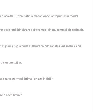
klı olacaktır. Lütfen, satın almadan önce laptopunuzun model
ış veya kırık bir ekranı değiştirmek için mükemmel bir seçimdir.
zı güneş ışığı altında kullanırken bile rahatça kullanabilirsiniz.
bir uyum sağlar.
 zarar görmesi ihtimali en aza indirilir.
cih edebilirsiniz.