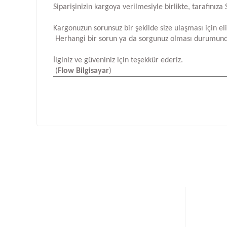
Siparişinizin kargoya verilmesiyle birlikte, tarafını
Kargonuzun sorunsuz bir şekilde size ulaşması için e
Herhangi bir sorun ya da sorgunuz olması durumund
İlginiz ve güveniniz için teşekkür ederiz.
(
Flow Bilgisayar
)
Bu ürünün fiyat bilgisi, resim, ürün açıklamalarında ve d
Görüş ve önerileriniz için teşekkür ederiz.
Ürün resmi kalitesiz, bozuk veya görüntülenemiyor.
Ürün açıklamasında eksik bilgiler bulunuyor.
Ürün bilgilerinde hatalar bulunuyor.
Ürün fiyatı diğer sitelerden daha pahalı.
Bu ürüne benzer farklı alternatifler olmalı.