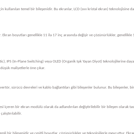
in kullanılan temel bir bileşenidir. Bu ekranlar, LCD (sıvı kristal ekran) teknolojisine 
. Ekran boyutları genellikle 11 ila 17 inç arasında değişir ve çözünürlükler, genellik
tic), IPS (In-Plane Switching) veya OLED (Organik Işık Yayan Diyot) teknolojilerine dayan
 düşük maliyetlerle öne çıkar.
nvertör, sürücü devreleri ve kablo bağlantıları gibi bileşenler bulunur. Bu bileşenler, bi
vresi içeren bir ekran modülü olarak da adlandırılan değiştirilebilir bir bileşen olarak 
alıştırılabilir.
li bir bileşenidir ve çeşitli boyutlar, çözünürlükler ve teknolojilerle mevcuttur. Ekran