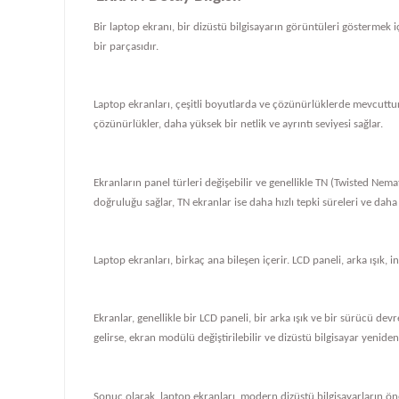
Bir laptop ekranı, bir dizüstü bilgisayarın görüntüleri göstermek iç
bir parçasıdır.
Laptop ekranları, çeşitli boyutlarda ve çözünürlüklerde mevcuttur
çözünürlükler, daha yüksek bir netlik ve ayrıntı seviyesi sağlar.
Ekranların panel türleri değişebilir ve genellikle TN (Twisted Nema
doğruluğu sağlar, TN ekranlar ise daha hızlı tepki süreleri ve daha
Laptop ekranları, birkaç ana bileşen içerir. LCD paneli, arka ışık, i
Ekranlar, genellikle bir LCD paneli, bir arka ışık ve bir sürücü de
gelirse, ekran modülü değiştirilebilir ve dizüstü bilgisayar yeniden ç
Sonuç olarak, laptop ekranları, modern dizüstü bilgisayarların önem