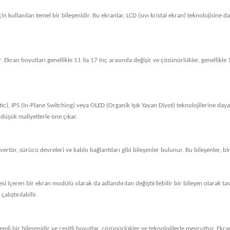
in kullanılan temel bir bileşenidir. Bu ekranlar, LCD (sıvı kristal ekran) teknolojisine 
. Ekran boyutları genellikle 11 ila 17 inç arasında değişir ve çözünürlükler, genellik
tic), IPS (In-Plane Switching) veya OLED (Organik Işık Yayan Diyot) teknolojilerine dayan
 düşük maliyetlerle öne çıkar.
nvertör, sürücü devreleri ve kablo bağlantıları gibi bileşenler bulunur. Bu bileşenler, bi
vresi içeren bir ekran modülü olarak da adlandırılan değiştirilebilir bir bileşen olarak 
alıştırılabilir.
li bir bileşenidir ve çeşitli boyutlar, çözünürlükler ve teknolojilerle mevcuttur. Ekran