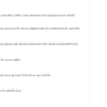
klı olacaktır. Lütfen, satın almadan önce laptopunuzun model
ış veya kırık bir ekranı değiştirmek için mükemmel bir seçimdir.
zı güneş ışığı altında kullanırken bile rahatça kullanabilirsiniz.
bir uyum sağlar.
 zarar görmesi ihtimali en aza indirilir.
cih edebilirsiniz.