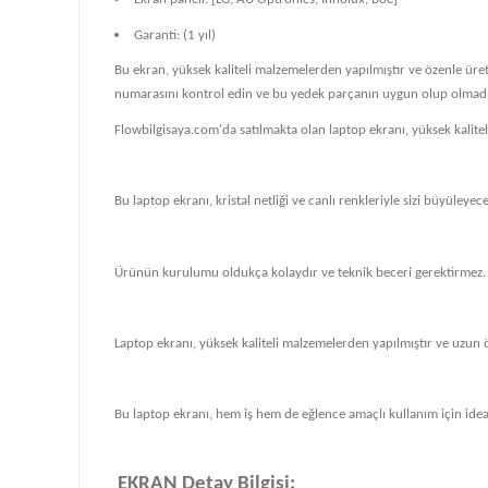
Garanti: (1 yıl)
Bu ekran, yüksek kaliteli malzemelerden yapılmıştır ve özenle üre
numarasını kontrol edin ve bu yedek parçanın uygun olup olmadığ
Flowbilgisaya.com'da satılmakta olan laptop ekranı, yüksek kalit
Bu laptop ekranı, kristal netliği ve canlı renkleriyle sizi büyüleye
Ürünün kurulumu oldukça kolaydır ve teknik beceri gerektirmez.
Laptop ekranı, yüksek kaliteli malzemelerden yapılmıştır ve uzun 
Bu laptop ekranı, hem iş hem de eğlence amaçlı kullanım için ideal
EKRAN Detay Bilgisi: