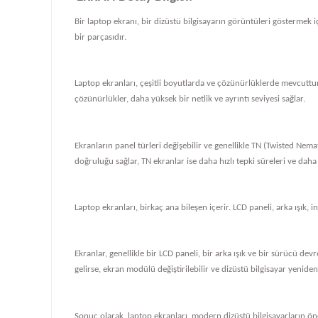
Bir laptop ekranı, bir dizüstü bilgisayarın görüntüleri göstermek iç
bir parçasıdır.
Laptop ekranları, çeşitli boyutlarda ve çözünürlüklerde mevcuttur
çözünürlükler, daha yüksek bir netlik ve ayrıntı seviyesi sağlar.
Ekranların panel türleri değişebilir ve genellikle TN (Twisted Nema
doğruluğu sağlar, TN ekranlar ise daha hızlı tepki süreleri ve daha
Laptop ekranları, birkaç ana bileşen içerir. LCD paneli, arka ışık, i
Ekranlar, genellikle bir LCD paneli, bir arka ışık ve bir sürücü de
gelirse, ekran modülü değiştirilebilir ve dizüstü bilgisayar yeniden ç
Sonuç olarak, laptop ekranları, modern dizüstü bilgisayarların önem