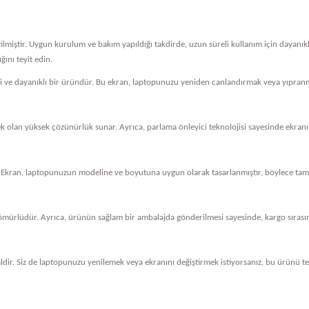
tilmiştir. Uygun kurulum ve bakım yapıldığı takdirde, uzun süreli kullanım için dayanı
ını teyit edin.
eli ve dayanıklı bir üründür. Bu ekran, laptopunuzu yeniden canlandırmak veya yıpranm
cek olan yüksek çözünürlük sunar. Ayrıca, parlama önleyici teknolojisi sayesinde ekranını
 Ekran, laptopunuzun modeline ve boyutuna uygun olarak tasarlanmıştır, böylece tam 
ömürlüdür. Ayrıca, ürünün sağlam bir ambalajda gönderilmesi sayesinde, kargo sırasında
dir. Siz de laptopunuzu yenilemek veya ekranını değiştirmek istiyorsanız, bu ürünü ter