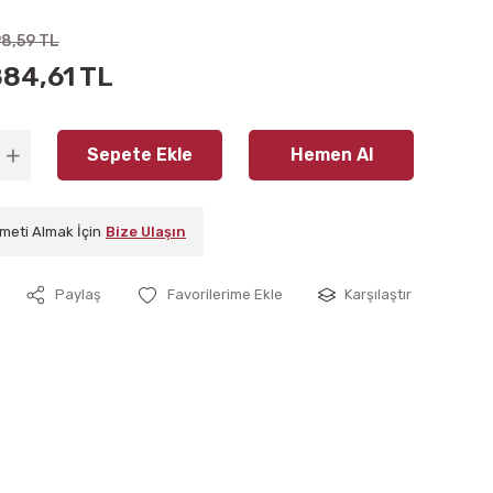
98,59 TL
884,61 TL
Sepete Ekle
Hemen Al
meti Almak İçin
Bize Ulaşın
Paylaş
Karşılaştır