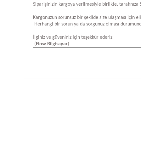
Siparişinizin kargoya verilmesiyle birlikte, tarafını
Kargonuzun sorunsuz bir şekilde size ulaşması için e
Herhangi bir sorun ya da sorgunuz olması durumund
İlginiz ve güveniniz için teşekkür ederiz.
(
Flow Bilgisayar
)
Bu ürünün fiyat bilgisi, resim, ürün açıklamalarında ve d
Görüş ve önerileriniz için teşekkür ederiz.
Ürün resmi kalitesiz, bozuk veya görüntülenemiyor.
Ürün açıklamasında eksik bilgiler bulunuyor.
Ürün bilgilerinde hatalar bulunuyor.
Ürün fiyatı diğer sitelerden daha pahalı.
Bu ürüne benzer farklı alternatifler olmalı.