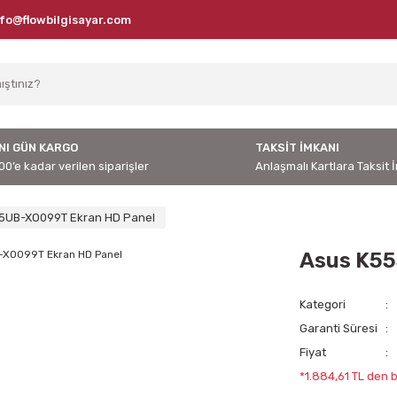
nfo@flowbilgisayar.com
NI GÜN KARGO
TAKSİT İMKANI
00’e kadar verilen siparişler
Anlaşmalı Kartlara Taksit 
5UB-XO099T Ekran HD Panel
Asus K55
Kategori
Garanti Süresi
Fiyat
*1.884,61 TL den b