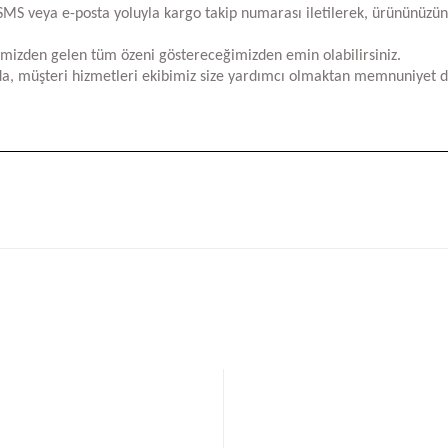
za SMS veya e-posta yoluyla kargo takip numarası iletilerek, ürününüzü
limizden gelen tüm özeni göstereceğimizden emin olabilirsiniz.
a, müşteri hizmetleri ekibimiz size yardımcı olmaktan memnuniyet d
iğer konularda yetersiz gördüğünüz noktaları öneri formunu kullanarak tara
Bu ürüne ilk yorumu siz yapın!
Yorum Yaz