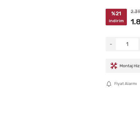
2.3
%21
1.
indirim
Montaj Hiz
Fiyat Alarmı