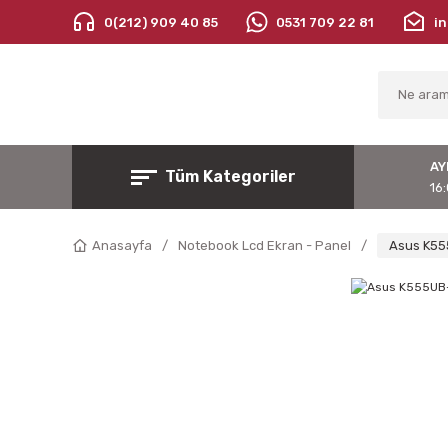
0(212) 909 40 85
0531 709 22 81
i
AY
Tüm Kategoriler
16:
Anasayfa
Notebook Lcd Ekran - Panel
Asus K55