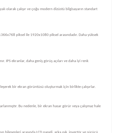
dayalı olarak çalışır ve çoğu modern dizüstü bilgisayarın standart
le 1366x768 piksel ile 1920x1080 piksel arasındadır. Daha yüksek
ır. IPS ekranlar, daha geniş görüş açıları ve daha iyi renk
rleşerek bir ekran görüntüsü oluşturmak için birlikte çalışırlar.
tasarlanmıştır. Bu nedenle, bir ekran hasar görür veya çalışmaz hale
ın bileşenleri arasında LCD paneli, arka ışık, invertör ve sürücü