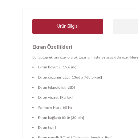
Ürün Bilgisi
Ekran Özellikleri
Bu laptop ekranı özel olarak tasarlanmıştır ve aşağıdaki özelliklere
Ekran boyutu: [15.6 inç]
Ekran çözünürlüğü: [1366 x 768 piksel]
Ekran teknolojisi: [LED]
Ekran yüzeyi: [Parlak]
Yenileme Hızı : [60 Hz]
Ekran bağlantı türü: [30-pin]
Ekran tipi: []
Ekran paneli: [LG, AU Optronics, Innolux, Boe]