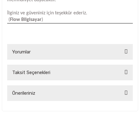
İlginiz ve güveniniz için teşekkür ederiz.
(
Flow Bilgisayar
)
Yorumlar
Taksit Seçenekleri
Bu ürüne ilk yorumu siz yapın!
Yorum Yaz
Önerileriniz
Bu ürünün fiyat bilgisi, resim, ürün açıklamalarında ve diğer
konularda yetersiz gördüğünüz noktaları öneri formunu
kullanarak tarafımıza iletebilirsiniz.
Görüş ve önerileriniz için teşekkür ederiz.
Ürün resmi kalitesiz, bozuk veya görüntülenemiyor.