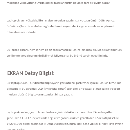
modeline ve boyutuna uygun olarak tasarlanmıştır, böylece tam bir uyum sağlar.
Laptop ekranı, yüksek kaliteli malzemelerden yapılmıştır ve uzun ömürlüdür. Ayrıca,
ürünün sağlam bir ambalajda gönderilmesi sayesinde, kargo sırasında zarar görmesi
ihtimali en aza indirilir.
Bu laptop ekranı, hem iş hem de eğlence amaçlı kullanım için idealdir. Siz de laptopunuzu
yenilemek veya ekranını değiştirmek istiyorsanız, bu ürünü tercih edebilirsiniz.
EKRAN Detay Bilgisi:
Bir laptop ekranı, bir dizüstü bilgisayarın görüntüleri göstermek için kullanılan temel bir
bileşenidir. Bu ekranlar, LCD (sıvı kristal ekran) teknolojisine dayalı olarak çalışır ve çoğu
modern dizüstü bilgisayarın standart bir parçasıdır.
Laptop ekranları, çeşitli boyutlarda ve çözünürlüklerde mevcuttur. Ekran boyutları
genellikle 11 ila 17 inç arasında değişir ve çözünürlükler, genellikle 1366x768 piksel ile
1920x1080 piksel arasındadır. Daha yüksek çözünürlükler, daha yüksek bir netlik ve ayrıntı
seviyesi sağlar.