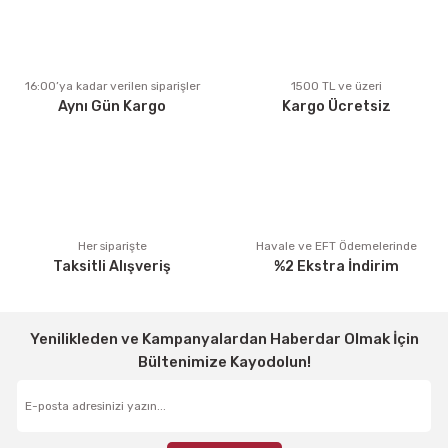
Ürün açıklamasında eksik bilgiler bulunuyor.
Ürün bilgilerinde hatalar bulunuyor.
Ürün fiyatı diğer sitelerden daha pahalı.
16:00’ya kadar verilen siparişler
1500 TL ve üzeri
Aynı Gün Kargo
Kargo Ücretsiz
Bu ürüne benzer farklı alternatifler olmalı.
Gönder
Her siparişte
Havale ve EFT Ödemelerinde
Taksitli Alışveriş
%2 Ekstra İndirim
Yenilikleden ve Kampanyalardan Haberdar Olmak İçin
Bültenimize Kayodolun!