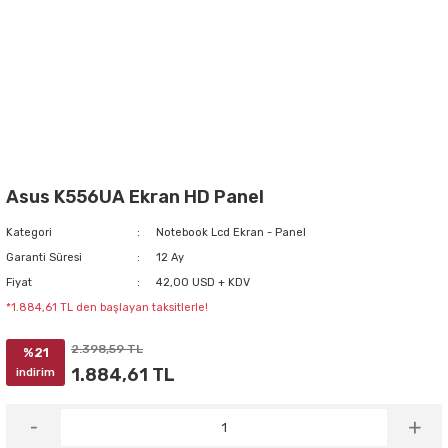
Asus K556UA Ekran HD Panel
Kategori
Notebook Lcd Ekran - Panel
Garanti Süresi
12 Ay
Fiyat
42,00 USD + KDV
*1.884,61 TL den başlayan taksitlerle!
2.398,59 TL
%21
1.884,61 TL
indirim