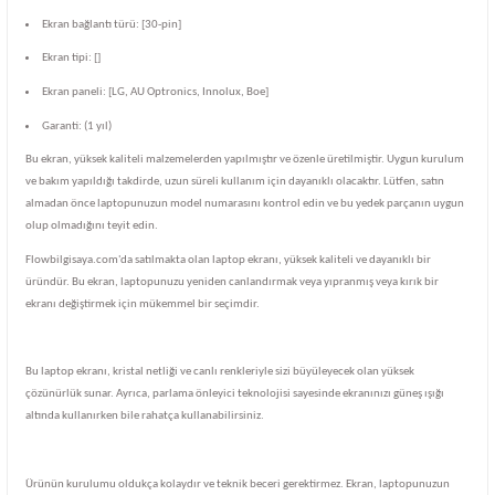
Ekran bağlantı türü: [30-pin]
Ekran tipi: []
Ekran paneli: [LG, AU Optronics, Innolux, Boe]
Garanti: (1 yıl)
Bu ekran, yüksek kaliteli malzemelerden yapılmıştır ve özenle üretilmiştir. Uygun kurulum
ve bakım yapıldığı takdirde, uzun süreli kullanım için dayanıklı olacaktır. Lütfen, satın
almadan önce laptopunuzun model numarasını kontrol edin ve bu yedek parçanın uygun
olup olmadığını teyit edin.
Flowbilgisaya.com'da satılmakta olan laptop ekranı, yüksek kaliteli ve dayanıklı bir
üründür. Bu ekran, laptopunuzu yeniden canlandırmak veya yıpranmış veya kırık bir
ekranı değiştirmek için mükemmel bir seçimdir.
Bu laptop ekranı, kristal netliği ve canlı renkleriyle sizi büyüleyecek olan yüksek
çözünürlük sunar. Ayrıca, parlama önleyici teknolojisi sayesinde ekranınızı güneş ışığı
altında kullanırken bile rahatça kullanabilirsiniz.
Ürünün kurulumu oldukça kolaydır ve teknik beceri gerektirmez. Ekran, laptopunuzun