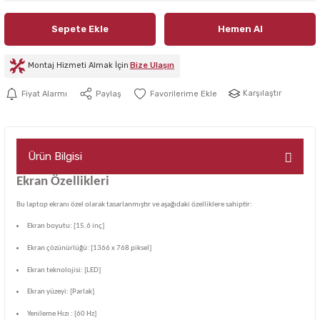
Sepete Ekle
Hemen Al
Montaj Hizmeti Almak İçin
Bize Ulaşın
Karşılaştır
Fiyat Alarmı
Paylaş
Ürün Bilgisi
Ekran Özellikleri
Bu laptop ekranı özel olarak tasarlanmıştır ve aşağıdaki özelliklere sahiptir:
Ekran boyutu: [15.6 inç]
Ekran çözünürlüğü: [1366 x 768 piksel]
Ekran teknolojisi: [LED]
Ekran yüzeyi: [Parlak]
Yenileme Hızı : [60 Hz]