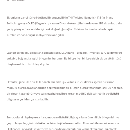
Ekranların panel türleri değişebilir ve genellikle TN (Twisted Nematic), IPS (In-Plane
Switching) veya OLED (Organik Işık Yayan Diyot) teknolojilerine dayanır. IPS ekranlar, daha
geniş görüş açıları ve daha iyi renk doğruluğu sağlar, TN ekranlar ise daha hızlı tepki
süreleri ve daha düşük maliyetlerle öne çıkar.
Laptop ekranları, birkaç ana bileşen içerir. LCD paneli, arka ışık, invertör, sürücü devreleri
ve kablo bağlantıları gibi bileşenler bulunur. Bu bileşenler, birleşerek bir ekran görüntüsü
oluşturmak için birlikte çalışırlar.
Ekranlar, genellikle bir LCD paneli, bir arka ışık ve bir sürücü devresi içeren bir ekran
modülü olarak da adlandırılan değiştirilebilir bir bileşen olarak tasarlanmıştır. Bu nedenle,
bir ekran hasar görür veya çalışmaz hale gelirse, ekran modülü değiştirilebilir ve dizüstü
bilgisayar yeniden çalıştırılabilir.
Sonuç olarak, laptop ekranları, modern dizüstü bilgisayarların önemli bir bileşenidir ve
çeşitli boyutlar, çözünürlükler ve teknolojilerle mevcuttur. Ekranın bileşenleri arasında
LCD paneli, arka ışık, invertör ve sürücü devreleri bulunur ve bir ekran modülü olarak