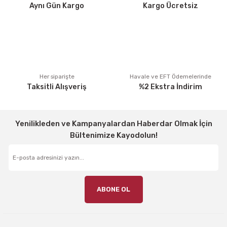
Aynı Gün Kargo
Kargo Ücretsiz
Bu ürüne benzer farklı alternatifler olmalı.
Gönder
Her siparişte
Havale ve EFT Ödemelerinde
Taksitli Alışveriş
%2 Ekstra İndirim
Yenilikleden ve Kampanyalardan Haberdar Olmak İçin
Bültenimize Kayodolun!
ABONE OL