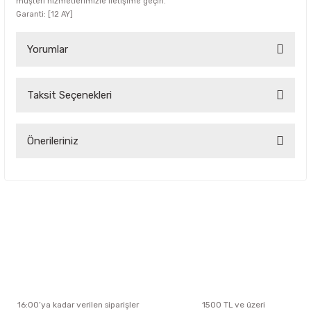
müşteri hizmetlerimizle iletişime geçin.
Garanti: [12 AY]
Yorumlar
Taksit Seçenekleri
Bu ürüne ilk yorumu siz yapın!
Yorum Yaz
Önerileriniz
Bu ürünün fiyat bilgisi, resim, ürün açıklamalarında ve diğer
konularda yetersiz gördüğünüz noktaları öneri formunu
kullanarak tarafımıza iletebilirsiniz.
Görüş ve önerileriniz için teşekkür ederiz.
Ürün resmi kalitesiz, bozuk veya görüntülenemiyor.
Ürün açıklamasında eksik bilgiler bulunuyor.
Ürün bilgilerinde hatalar bulunuyor.
Ürün fiyatı diğer sitelerden daha pahalı.
16:00’ya kadar verilen siparişler
1500 TL ve üzeri