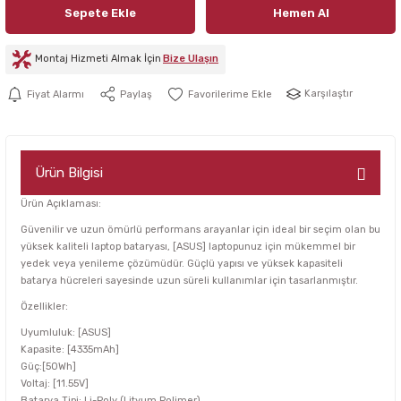
Sepete Ekle
Hemen Al
Montaj Hizmeti Almak İçin
Bize Ulaşın
Karşılaştır
Fiyat Alarmı
Paylaş
Ürün Bilgisi
Ürün Açıklaması:
Güvenilir ve uzun ömürlü performans arayanlar için ideal bir seçim olan bu
yüksek kaliteli laptop bataryası, [ASUS] laptopunuz için mükemmel bir
yedek veya yenileme çözümüdür. Güçlü yapısı ve yüksek kapasiteli
batarya hücreleri sayesinde uzun süreli kullanımlar için tasarlanmıştır.
Özellikler:
Uyumluluk: [ASUS]
Kapasite: [4335mAh]
Güç:[50Wh]
Voltaj: [11.55V]
Batarya Tipi: Li-Poly (Lityum Polimer)