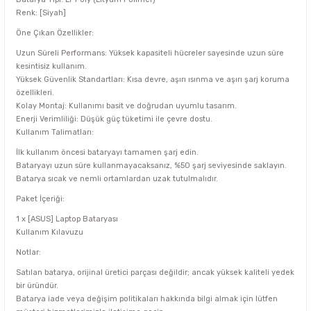
Renk: [Siyah]
Öne Çıkan Özellikler:
Uzun Süreli Performans: Yüksek kapasiteli hücreler sayesinde uzun süre
kesintisiz kullanım.
Yüksek Güvenlik Standartları: Kısa devre, aşırı ısınma ve aşırı şarj koruma
özellikleri.
Kolay Montaj: Kullanımı basit ve doğrudan uyumlu tasarım.
Enerji Verimliliği: Düşük güç tüketimi ile çevre dostu.
Kullanım Talimatları:
İlk kullanım öncesi bataryayı tamamen şarj edin.
Bataryayı uzun süre kullanmayacaksanız, %50 şarj seviyesinde saklayın.
Batarya sıcak ve nemli ortamlardan uzak tutulmalıdır.
Paket İçeriği:
1 x [ASUS] Laptop Bataryası
Kullanım Kılavuzu
Notlar:
Satılan batarya, orijinal üretici parçası değildir; ancak yüksek kaliteli yedek
bir üründür.
Batarya iade veya değişim politikaları hakkında bilgi almak için lütfen