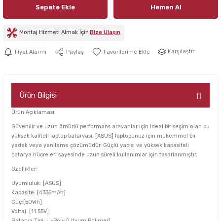
Sepete Ekle
Hemen Al
Montaj Hizmeti Almak İçin
Bize Ulaşın
Karşılaştır
Fiyat Alarmı
Paylaş
Ürün Bilgisi
Ürün Açıklaması:
Güvenilir ve uzun ömürlü performans arayanlar için ideal bir seçim olan bu
yüksek kaliteli laptop bataryası, [ASUS] laptopunuz için mükemmel bir
yedek veya yenileme çözümüdür. Güçlü yapısı ve yüksek kapasiteli
batarya hücreleri sayesinde uzun süreli kullanımlar için tasarlanmıştır.
Özellikler:
Uyumluluk: [ASUS]
Kapasite: [4335mAh]
Güç:[50Wh]
Voltaj: [11.55V]
Batarya Tipi: Li-Poly (Lityum Polimer)