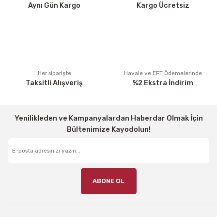
Aynı Gün Kargo
Kargo Ücretsiz
Bu ürüne benzer farklı alternatifler olmalı.
Gönder
Her siparişte
Havale ve EFT Ödemelerinde
Taksitli Alışveriş
%2 Ekstra İndirim
Yenilikleden ve Kampanyalardan Haberdar Olmak İçin
Bültenimize Kayodolun!
ABONE OL