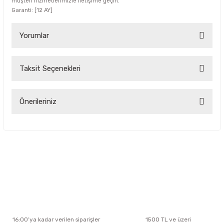
müşteri hizmetlerimizle iletişime geçin.
Garanti: [12 AY]
Yorumlar
Taksit Seçenekleri
Bu ürüne ilk yorumu siz yapın!
Yorum Yaz
Önerileriniz
Bu ürünün fiyat bilgisi, resim, ürün açıklamalarında ve diğer
konularda yetersiz gördüğünüz noktaları öneri formunu
kullanarak tarafımıza iletebilirsiniz.
Görüş ve önerileriniz için teşekkür ederiz.
Ürün resmi kalitesiz, bozuk veya görüntülenemiyor.
Ürün açıklamasında eksik bilgiler bulunuyor.
Ürün bilgilerinde hatalar bulunuyor.
Ürün fiyatı diğer sitelerden daha pahalı.
16:00’ya kadar verilen siparişler
1500 TL ve üzeri