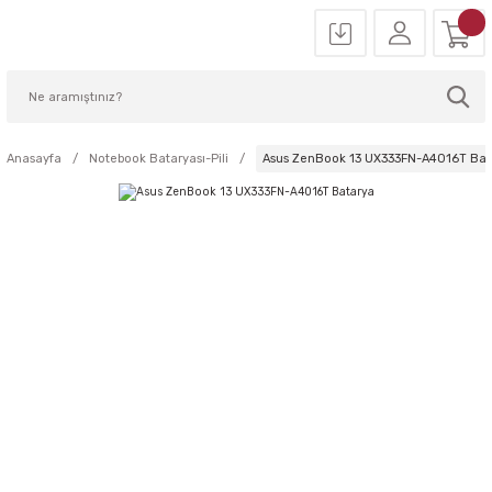
Anasayfa
Notebook Bataryası-Pili
Asus ZenBook 13 UX333FN-A4016T Bat