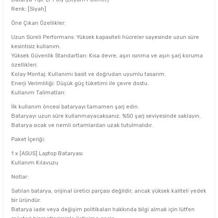
Renk: [Siyah]
Öne Çıkan Özellikler:
Uzun Süreli Performans: Yüksek kapasiteli hücreler sayesinde uzun süre
kesintisiz kullanım.
Yüksek Güvenlik Standartları: Kısa devre, aşırı ısınma ve aşırı şarj koruma
özellikleri.
Kolay Montaj: Kullanımı basit ve doğrudan uyumlu tasarım.
Enerji Verimliliği: Düşük güç tüketimi ile çevre dostu.
Kullanım Talimatları:
İlk kullanım öncesi bataryayı tamamen şarj edin.
Bataryayı uzun süre kullanmayacaksanız, %50 şarj seviyesinde saklayın.
Batarya sıcak ve nemli ortamlardan uzak tutulmalıdır.
Paket İçeriği:
1 x [ASUS] Laptop Bataryası
Kullanım Kılavuzu
Notlar:
Satılan batarya, orijinal üretici parçası değildir; ancak yüksek kaliteli yedek
bir üründür.
Batarya iade veya değişim politikaları hakkında bilgi almak için lütfen