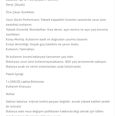
Renk: [Siyah]
Öne Çıkan Özellikler:
Uzun Süreli Performans: Yüksek kapasiteli hücreler sayesinde uzun süre
kesintisiz kullanım.
Yüksek Güvenlik Standartları: Kısa devre, aşırı ısınma ve aşırı şarj koruma
özellikleri.
Kolay Montaj: Kullanımı basit ve doğrudan uyumlu tasarım.
Enerji Verimliliği: Düşük güç tüketimi ile çevre dostu.
Kullanım Talimatları:
İlk kullanım öncesi bataryayı tamamen şarj edin.
Bataryayı uzun süre kullanmayacaksanız, %50 şarj seviyesinde saklayın.
Batarya sıcak ve nemli ortamlardan uzak tutulmalıdır.
Paket İçeriği:
1 x [ASUS] Laptop Bataryası
Kullanım Kılavuzu
Notlar:
Satılan batarya, orijinal üretici parçası değildir; ancak yüksek kaliteli yedek
bir üründür.
Batarya iade veya değişim politikaları hakkında bilgi almak için lütfen