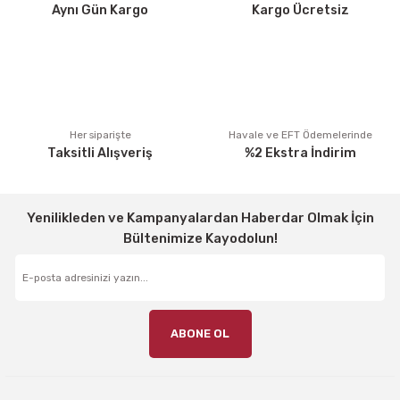
Aynı Gün Kargo
Kargo Ücretsiz
Bu ürüne benzer farklı alternatifler olmalı.
Gönder
Her siparişte
Havale ve EFT Ödemelerinde
Taksitli Alışveriş
%2 Ekstra İndirim
Yenilikleden ve Kampanyalardan Haberdar Olmak İçin
Bültenimize Kayodolun!
ABONE OL