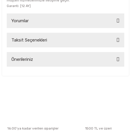
müşteri hizmetlerimizle iletişime geçin.
Garanti: [12 AY]
Yorumlar
Taksit Seçenekleri
Bu ürüne ilk yorumu siz yapın!
Yorum Yaz
Önerileriniz
Bu ürünün fiyat bilgisi, resim, ürün açıklamalarında ve diğer
konularda yetersiz gördüğünüz noktaları öneri formunu
kullanarak tarafımıza iletebilirsiniz.
Görüş ve önerileriniz için teşekkür ederiz.
Ürün resmi kalitesiz, bozuk veya görüntülenemiyor.
Ürün açıklamasında eksik bilgiler bulunuyor.
Ürün bilgilerinde hatalar bulunuyor.
Ürün fiyatı diğer sitelerden daha pahalı.
16:00’ya kadar verilen siparişler
1500 TL ve üzeri