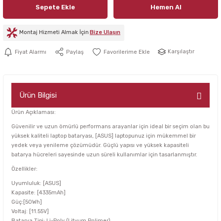
Sepete Ekle
Hemen Al
Montaj Hizmeti Almak İçin
Bize Ulaşın
Karşılaştır
Fiyat Alarmı
Paylaş
Ürün Bilgisi
Ürün Açıklaması:
Güvenilir ve uzun ömürlü performans arayanlar için ideal bir seçim olan bu
yüksek kaliteli laptop bataryası, [ASUS] laptopunuz için mükemmel bir
yedek veya yenileme çözümüdür. Güçlü yapısı ve yüksek kapasiteli
batarya hücreleri sayesinde uzun süreli kullanımlar için tasarlanmıştır.
Özellikler:
Uyumluluk: [ASUS]
Kapasite: [4335mAh]
Güç:[50Wh]
Voltaj: [11.55V]
Batarya Tipi: Li-Poly (Lityum Polimer)