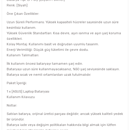
Renk: [Siyah]
Öne Çıkan Özellikler:
Uzun Süreli Performans: Yüksek kapasiteli hücreler sayesinde uzun süre
kesintisiz kullanım.
Yüksek Güvenlik Standartları: Kısa devre, aşırı ısınma ve aşırı şarj koruma
özellikleri.
Kolay Montaj: Kullanımı basit ve doğrudan uyumlu tasarım.
Enerji Verimliliği: Düşük güç tüketimi ile çevre dostu.
Kullanım Talimatları:
İlk kullanım öncesi bataryayı tamamen şarj edin.
Bataryayı uzun süre kullanmayacaksanız, %50 şarj seviyesinde saklayın.
Batarya sıcak ve nemli ortamlardan uzak tutulmalıdır.
Paket İçeriği:
1 x [ASUS] Laptop Bataryası
Kullanım Kılavuzu
Notlar:
Satılan batarya, orijinal üretici parçası değildir; ancak yüksek kaliteli yedek
bir üründür.
Batarya iade veya değişim politikaları hakkında bilgi almak için lütfen