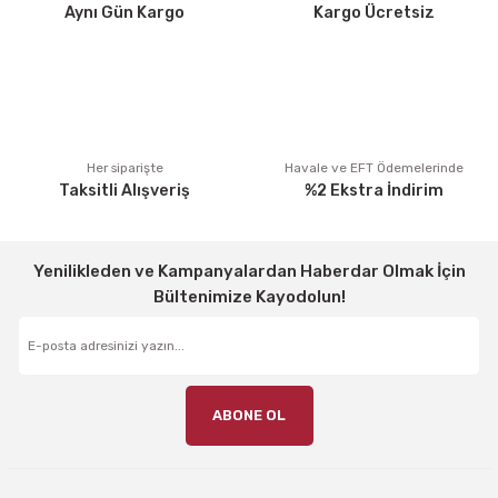
Aynı Gün Kargo
Kargo Ücretsiz
Bu ürüne benzer farklı alternatifler olmalı.
Gönder
Her siparişte
Havale ve EFT Ödemelerinde
Taksitli Alışveriş
%2 Ekstra İndirim
Yenilikleden ve Kampanyalardan Haberdar Olmak İçin
Bültenimize Kayodolun!
ABONE OL