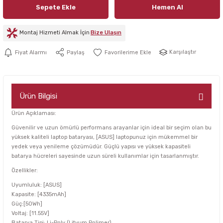
Sepete Ekle
Hemen Al
Montaj Hizmeti Almak İçin
Bize Ulaşın
Karşılaştır
Fiyat Alarmı
Paylaş
Ürün Bilgisi
Ürün Açıklaması:
Güvenilir ve uzun ömürlü performans arayanlar için ideal bir seçim olan bu
yüksek kaliteli laptop bataryası, [ASUS] laptopunuz için mükemmel bir
yedek veya yenileme çözümüdür. Güçlü yapısı ve yüksek kapasiteli
batarya hücreleri sayesinde uzun süreli kullanımlar için tasarlanmıştır.
Özellikler:
Uyumluluk: [ASUS]
Kapasite: [4335mAh]
Güç:[50Wh]
Voltaj: [11.55V]
Batarya Tipi: Li-Poly (Lityum Polimer)