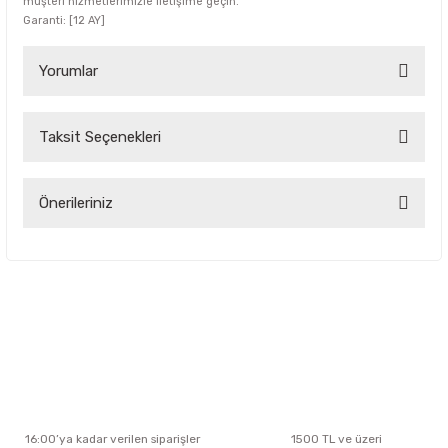
müşteri hizmetlerimizle iletişime geçin.
Garanti: [12 AY]
Yorumlar
Taksit Seçenekleri
Bu ürüne ilk yorumu siz yapın!
Yorum Yaz
Önerileriniz
Bu ürünün fiyat bilgisi, resim, ürün açıklamalarında ve diğer
konularda yetersiz gördüğünüz noktaları öneri formunu
kullanarak tarafımıza iletebilirsiniz.
Görüş ve önerileriniz için teşekkür ederiz.
Ürün resmi kalitesiz, bozuk veya görüntülenemiyor.
Ürün açıklamasında eksik bilgiler bulunuyor.
Ürün bilgilerinde hatalar bulunuyor.
Ürün fiyatı diğer sitelerden daha pahalı.
16:00’ya kadar verilen siparişler
1500 TL ve üzeri