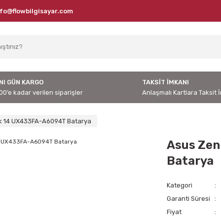
nfo@flowbilgisayar.com
NI GÜN KARGO
TAKSİT İMKANI
00’e kadar verilen siparişler
Anlaşmalı Kartlara Taksit 
k 14 UX433FA-A6094T Batarya
Asus Ze
Batarya
Kategori
Garanti Süresi
Fiyat