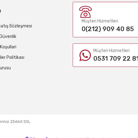
ş
Müşteri Hizmetleri
Satış Sözleşmesi
0(212) 909 40 85
e Güvenlik
 Koşullari
Müşteri Hizmetleri
iler Politikası
0531 709 22 8
urusu
eriniz 256bit SSL