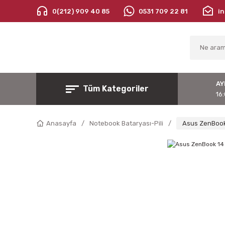
0(212) 909 40 85
0531 709 22 81
i
AY
Tüm Kategoriler
16:
Anasayfa
Notebook Bataryası-Pili
Asus ZenBoo