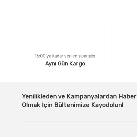
Ürün açıklamasında eksik bilgiler bulunuyor.
Ürün bilgilerinde hatalar bulunuyor.
Ürün fiyatı diğer sitelerden daha pahalı.
Bu ürüne benzer farklı alternatifler olmalı.
16:00’ya kadar verilen siparişler
Aynı Gün Kargo
Yenilikleden ve Kampanyalardan Habe
Olmak İçin Bültenimize Kayodolun!