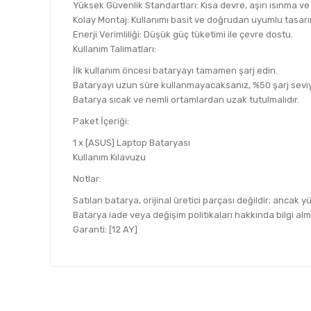
Yüksek Güvenlik Standartları: Kısa devre, aşırı ısınma ve a
Kolay Montaj: Kullanımı basit ve doğrudan uyumlu tasarı
Enerji Verimliliği: Düşük güç tüketimi ile çevre dostu.
Kullanım Talimatları:
İlk kullanım öncesi bataryayı tamamen şarj edin.
Bataryayı uzun süre kullanmayacaksanız, %50 şarj sevi
Batarya sıcak ve nemli ortamlardan uzak tutulmalıdır.
Paket İçeriği:
1 x [ASUS] Laptop Bataryası
Kullanım Kılavuzu
Notlar:
Satılan batarya, orijinal üretici parçası değildir; ancak y
Batarya iade veya değişim politikaları hakkında bilgi alma
Garanti: [12 AY]
Bu ürünün fiyat bilgisi, resim, ürün açıklamalarında ve d
Görüş ve önerileriniz için teşekkür ederiz.
Ürün resmi kalitesiz, bozuk veya görüntülenemiyor.