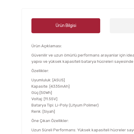
Ürün Bilgisi
Ürün Açıklaması:
Güvenilir ve uzun ömürlü performans arayanlar için ide
yapısı ve yüksek kapasiteli batarya hücreleri sayesinde u
Özellikler:
Uyumluluk: [ASUS]
Kapasite: [4335mAh]
Güç:[50Wh]
Voltaj: [11.55V]
Batarya Tipi: Li-Poly (Lityum Polimer)
Renk: [Siyah]
Öne Çıkan Özellikler:
Uzun Süreli Performans: Yüksek kapasiteli hücreler saye