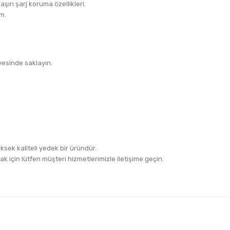
şırı şarj koruma özellikleri.
m.
yesinde saklayın.
üksek kaliteli yedek bir üründür.
k için lütfen müşteri hizmetlerimizle iletişime geçin.
iğer konularda yetersiz gördüğünüz noktaları öneri formunu kullanarak tara
Bu ürüne ilk yorumu siz yapın!