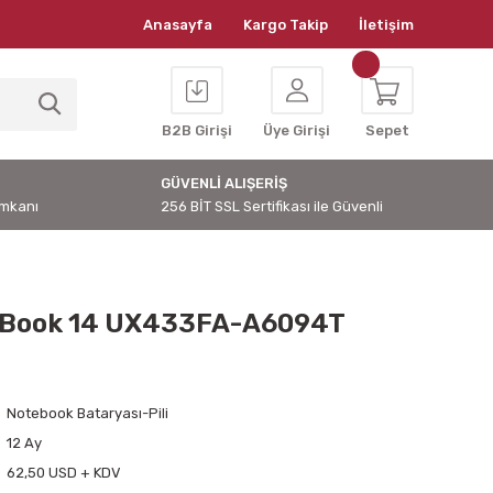
Anasayfa
Kargo Takip
İletişim
B2B Girişi
Üye Girişi
Sepet
GÜVENLİ ALIŞERİŞ
İmkanı
256 BİT SSL Sertifikası ile Güvenli
nBook 14 UX433FA-A6094T
Notebook Bataryası-Pili
12 Ay
62,50 USD + KDV