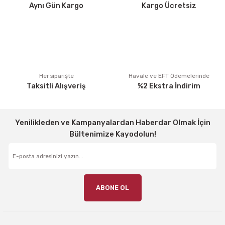
Aynı Gün Kargo
Kargo Ücretsiz
Bu ürüne benzer farklı alternatifler olmalı.
Gönder
Her siparişte
Havale ve EFT Ödemelerinde
Taksitli Alışveriş
%2 Ekstra İndirim
Yenilikleden ve Kampanyalardan Haberdar Olmak İçin
Bültenimize Kayodolun!
ABONE OL