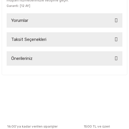
müşteri hizmetlerimizle iletişime geçin.
Garanti: [12 AY]
Yorumlar
Taksit Seçenekleri
Bu ürüne ilk yorumu siz yapın!
Yorum Yaz
Önerileriniz
Bu ürünün fiyat bilgisi, resim, ürün açıklamalarında ve diğer
konularda yetersiz gördüğünüz noktaları öneri formunu
kullanarak tarafımıza iletebilirsiniz.
Görüş ve önerileriniz için teşekkür ederiz.
Ürün resmi kalitesiz, bozuk veya görüntülenemiyor.
Ürün açıklamasında eksik bilgiler bulunuyor.
Ürün bilgilerinde hatalar bulunuyor.
Ürün fiyatı diğer sitelerden daha pahalı.
16:00’ya kadar verilen siparişler
1500 TL ve üzeri