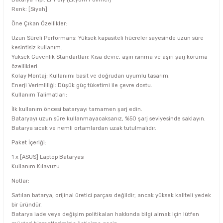
Renk: [Siyah]
Öne Çıkan Özellikler:
Uzun Süreli Performans: Yüksek kapasiteli hücreler sayesinde uzun süre
kesintisiz kullanım.
Yüksek Güvenlik Standartları: Kısa devre, aşırı ısınma ve aşırı şarj koruma
özellikleri.
Kolay Montaj: Kullanımı basit ve doğrudan uyumlu tasarım.
Enerji Verimliliği: Düşük güç tüketimi ile çevre dostu.
Kullanım Talimatları:
İlk kullanım öncesi bataryayı tamamen şarj edin.
Bataryayı uzun süre kullanmayacaksanız, %50 şarj seviyesinde saklayın.
Batarya sıcak ve nemli ortamlardan uzak tutulmalıdır.
Paket İçeriği:
1 x [ASUS] Laptop Bataryası
Kullanım Kılavuzu
Notlar:
Satılan batarya, orijinal üretici parçası değildir; ancak yüksek kaliteli yedek
bir üründür.
Batarya iade veya değişim politikaları hakkında bilgi almak için lütfen