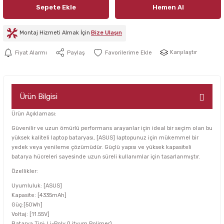
Sepete Ekle
Hemen Al
Montaj Hizmeti Almak İçin
Bize Ulaşın
Karşılaştır
Fiyat Alarmı
Paylaş
Ürün Bilgisi
Ürün Açıklaması:
Güvenilir ve uzun ömürlü performans arayanlar için ideal bir seçim olan bu
yüksek kaliteli laptop bataryası, [ASUS] laptopunuz için mükemmel bir
yedek veya yenileme çözümüdür. Güçlü yapısı ve yüksek kapasiteli
batarya hücreleri sayesinde uzun süreli kullanımlar için tasarlanmıştır.
Özellikler:
Uyumluluk: [ASUS]
Kapasite: [4335mAh]
Güç:[50Wh]
Voltaj: [11.55V]
Batarya Tipi: Li-Poly (Lityum Polimer)