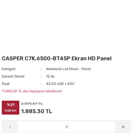
CASPER C7K.6500-BT45P Ekran HD Panel
Kategori
Notebook Lcd Ekran - Panel
Garanti Süresi
12 Ay
Fiyat
42,00 USD + KDV
*1.885,30 TL den başlayan taksitlerle!
2.399,47 TL
%21
1.885,30 TL
indirim