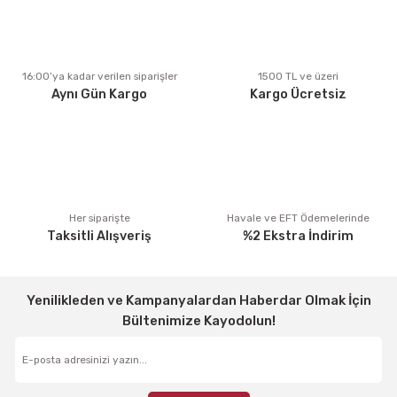
Ürün açıklamasında eksik bilgiler bulunuyor.
Ürün bilgilerinde hatalar bulunuyor.
Ürün fiyatı diğer sitelerden daha pahalı.
16:00’ya kadar verilen siparişler
1500 TL ve üzeri
Aynı Gün Kargo
Kargo Ücretsiz
Bu ürüne benzer farklı alternatifler olmalı.
Gönder
Her siparişte
Havale ve EFT Ödemelerinde
Taksitli Alışveriş
%2 Ekstra İndirim
Yenilikleden ve Kampanyalardan Haberdar Olmak İçin
Bültenimize Kayodolun!