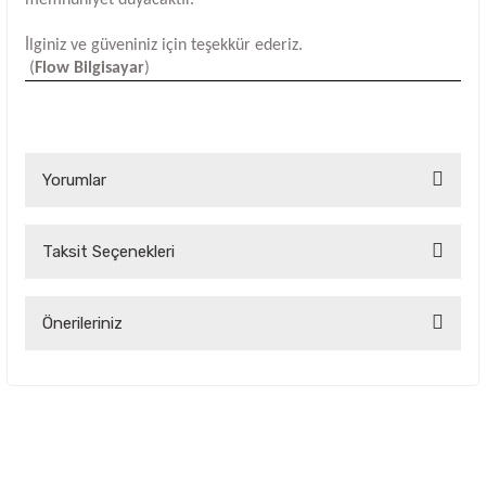
İlginiz ve güveniniz için teşekkür ederiz.
(
Flow Bilgisayar
)
Yorumlar
Taksit Seçenekleri
Bu ürüne ilk yorumu siz yapın!
Yorum Yaz
Önerileriniz
Bu ürünün fiyat bilgisi, resim, ürün açıklamalarında ve diğer
konularda yetersiz gördüğünüz noktaları öneri formunu
kullanarak tarafımıza iletebilirsiniz.
Görüş ve önerileriniz için teşekkür ederiz.
Ürün resmi kalitesiz, bozuk veya görüntülenemiyor.