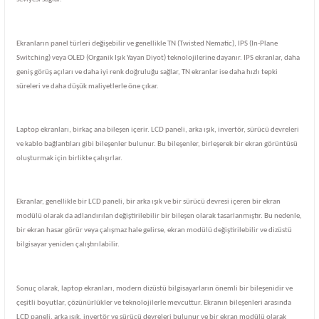
Ekranların panel türleri değişebilir ve genellikle TN (Twisted Nematic), IPS (In-Plane
Switching) veya OLED (Organik Işık Yayan Diyot) teknolojilerine dayanır. IPS ekranlar, daha
geniş görüş açıları ve daha iyi renk doğruluğu sağlar, TN ekranlar ise daha hızlı tepki
süreleri ve daha düşük maliyetlerle öne çıkar.
Laptop ekranları, birkaç ana bileşen içerir. LCD paneli, arka ışık, invertör, sürücü devreleri
ve kablo bağlantıları gibi bileşenler bulunur. Bu bileşenler, birleşerek bir ekran görüntüsü
oluşturmak için birlikte çalışırlar.
Ekranlar, genellikle bir LCD paneli, bir arka ışık ve bir sürücü devresi içeren bir ekran
modülü olarak da adlandırılan değiştirilebilir bir bileşen olarak tasarlanmıştır. Bu nedenle,
bir ekran hasar görür veya çalışmaz hale gelirse, ekran modülü değiştirilebilir ve dizüstü
bilgisayar yeniden çalıştırılabilir.
Sonuç olarak, laptop ekranları, modern dizüstü bilgisayarların önemli bir bileşenidir ve
çeşitli boyutlar, çözünürlükler ve teknolojilerle mevcuttur. Ekranın bileşenleri arasında
LCD paneli, arka ışık, invertör ve sürücü devreleri bulunur ve bir ekran modülü olarak