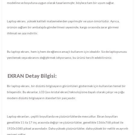
modeline ve boyutuna uygun olarak tasarlanmıştır, böylece tam bir uyum sağlar.
Laptop ekranı, yüksek kaliteli malzemelerden yapılmıştır ve uzun ömürlüdür. Ayrıca,
ürünün sağlam bir ambalajda gönderilmesi sayesinde, kargo sırasında zarar görmesi
ihtimali en aza indirilir.
Bu laptop ekranı, hem iş hem de eğlence amaçlı kullanım için idealdir. Siz de laptopunuzu
yenilemek veya ekranını değiştirmek istiyorsanız, bu ürünü tercih edebilirsiniz.
EKRAN Detay Bilgisi:
Bir laptop ekranı, bir dizüstü bilgisayarın görüntüleri göstermek için kullanılan temel bir
bileşenidir. Bu ekranlar, LCD (sıvı kristal ekran) teknolojisine dayalı olarak çalışır ve çoğu
modern dizüstü bilgisayarın standart bir parçasıdır.
Laptop ekranları, çeşitli boyutlarda ve çözünürlüklerde mevcuttur. Ekran boyutları
genellikle 11 ila 17 inç arasında değişir ve çözünürlükler, genellikle 1366x768 piksel ile
1920x1080 piksel arasındadır. Daha yüksek çözünürlükler, daha yüksek bir netlik ve ayrıntı
seviyesi sağlar.