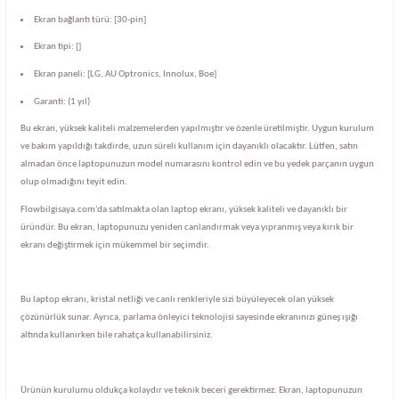
Ekran bağlantı türü: [30-pin]
Ekran tipi: []
Ekran paneli: [LG, AU Optronics, Innolux, Boe]
Garanti: (1 yıl)
Bu ekran, yüksek kaliteli malzemelerden yapılmıştır ve özenle üretilmiştir. Uygun kurulum
ve bakım yapıldığı takdirde, uzun süreli kullanım için dayanıklı olacaktır. Lütfen, satın
almadan önce laptopunuzun model numarasını kontrol edin ve bu yedek parçanın uygun
olup olmadığını teyit edin.
Flowbilgisaya.com'da satılmakta olan laptop ekranı, yüksek kaliteli ve dayanıklı bir
üründür. Bu ekran, laptopunuzu yeniden canlandırmak veya yıpranmış veya kırık bir
ekranı değiştirmek için mükemmel bir seçimdir.
Bu laptop ekranı, kristal netliği ve canlı renkleriyle sizi büyüleyecek olan yüksek
çözünürlük sunar. Ayrıca, parlama önleyici teknolojisi sayesinde ekranınızı güneş ışığı
altında kullanırken bile rahatça kullanabilirsiniz.
Ürünün kurulumu oldukça kolaydır ve teknik beceri gerektirmez. Ekran, laptopunuzun