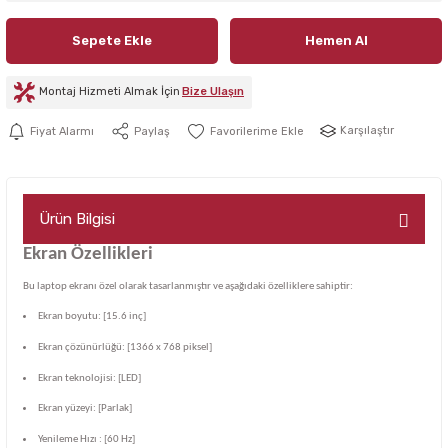
Sepete Ekle
Hemen Al
Montaj Hizmeti Almak İçin
Bize Ulaşın
Karşılaştır
Fiyat Alarmı
Paylaş
Ürün Bilgisi
Ekran Özellikleri
Bu laptop ekranı özel olarak tasarlanmıştır ve aşağıdaki özelliklere sahiptir:
Ekran boyutu: [15.6 inç]
Ekran çözünürlüğü: [1366 x 768 piksel]
Ekran teknolojisi: [LED]
Ekran yüzeyi: [Parlak]
Yenileme Hızı : [60 Hz]