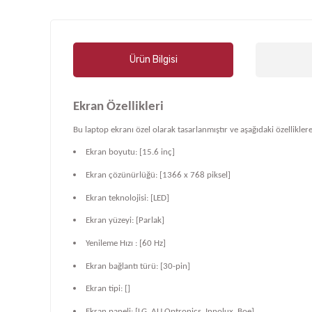
Ürün Bilgisi
Ekran Özellikleri
Bu laptop ekranı özel olarak tasarlanmıştır ve aşağıdaki özelliklere
Ekran boyutu: [15.6 inç]
Ekran çözünürlüğü: [1366 x 768 piksel]
Ekran teknolojisi: [LED]
Ekran yüzeyi: [Parlak]
Yenileme Hızı : [60 Hz]
Ekran bağlantı türü: [30-pin]
Ekran tipi: []
Ekran paneli: [LG, AU Optronics, Innolux, Boe]