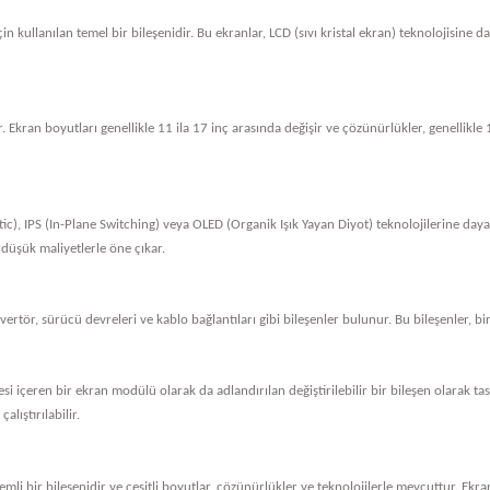
in kullanılan temel bir bileşenidir. Bu ekranlar, LCD (sıvı kristal ekran) teknolojisine 
. Ekran boyutları genellikle 11 ila 17 inç arasında değişir ve çözünürlükler, genellik
tic), IPS (In-Plane Switching) veya OLED (Organik Işık Yayan Diyot) teknolojilerine dayan
 düşük maliyetlerle öne çıkar.
nvertör, sürücü devreleri ve kablo bağlantıları gibi bileşenler bulunur. Bu bileşenler, bi
vresi içeren bir ekran modülü olarak da adlandırılan değiştirilebilir bir bileşen olarak 
alıştırılabilir.
li bir bileşenidir ve çeşitli boyutlar, çözünürlükler ve teknolojilerle mevcuttur. Ekran