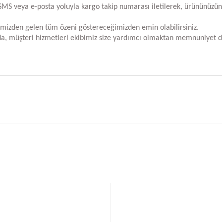
za SMS veya e-posta yoluyla kargo takip numarası iletilerek, ürününüzü
limizden gelen tüm özeni göstereceğimizden emin olabilirsiniz.
a, müşteri hizmetleri ekibimiz size yardımcı olmaktan memnuniyet d
iğer konularda yetersiz gördüğünüz noktaları öneri formunu kullanarak tara
Bu ürüne ilk yorumu siz yapın!
Yorum Yaz