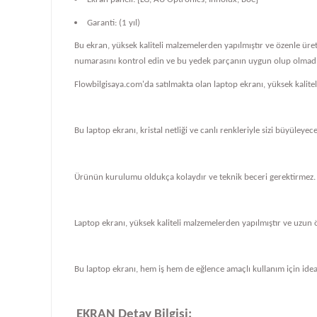
Garanti: (1 yıl)
Bu ekran, yüksek kaliteli malzemelerden yapılmıştır ve özenle üre
numarasını kontrol edin ve bu yedek parçanın uygun olup olmadığ
Flowbilgisaya.com'da satılmakta olan laptop ekranı, yüksek kalit
Bu laptop ekranı, kristal netliği ve canlı renkleriyle sizi büyüleye
Ürünün kurulumu oldukça kolaydır ve teknik beceri gerektirmez.
Laptop ekranı, yüksek kaliteli malzemelerden yapılmıştır ve uzun 
Bu laptop ekranı, hem iş hem de eğlence amaçlı kullanım için ideal
EKRAN Detay Bilgisi: