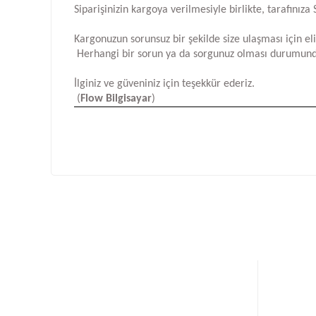
Siparişinizin kargoya verilmesiyle birlikte, tarafını
Kargonuzun sorunsuz bir şekilde size ulaşması için e
Herhangi bir sorun ya da sorgunuz olması durumund
İlginiz ve güveniniz için teşekkür ederiz.
(
Flow Bilgisayar
)
Bu ürünün fiyat bilgisi, resim, ürün açıklamalarında ve d
Görüş ve önerileriniz için teşekkür ederiz.
Ürün resmi kalitesiz, bozuk veya görüntülenemiyor.
Ürün açıklamasında eksik bilgiler bulunuyor.
Ürün bilgilerinde hatalar bulunuyor.
Ürün fiyatı diğer sitelerden daha pahalı.
Bu ürüne benzer farklı alternatifler olmalı.