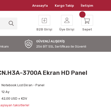
Anasayfa
Kargo Takip
İletişim
B2B Girişi
Üye Girişi
Sepet
GÜVENLİ ALIŞERİŞ
İmkanı
256 BİT SSL Sertifikası ile Güvenli
N.H3A-3700A Ekran HD Panel
Notebook Lcd Ekran - Panel
12 Ay
42,00 USD + KDV
aşlayan taksitlerle!