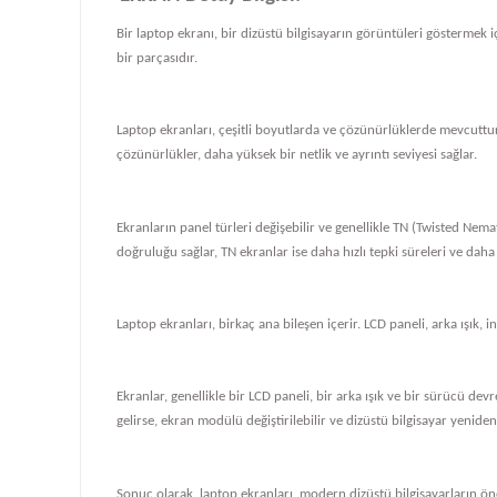
Bir laptop ekranı, bir dizüstü bilgisayarın görüntüleri göstermek iç
bir parçasıdır.
Laptop ekranları, çeşitli boyutlarda ve çözünürlüklerde mevcuttur
çözünürlükler, daha yüksek bir netlik ve ayrıntı seviyesi sağlar.
Ekranların panel türleri değişebilir ve genellikle TN (Twisted Nema
doğruluğu sağlar, TN ekranlar ise daha hızlı tepki süreleri ve daha
Laptop ekranları, birkaç ana bileşen içerir. LCD paneli, arka ışık, i
Ekranlar, genellikle bir LCD paneli, bir arka ışık ve bir sürücü de
gelirse, ekran modülü değiştirilebilir ve dizüstü bilgisayar yeniden ç
Sonuç olarak, laptop ekranları, modern dizüstü bilgisayarların önem