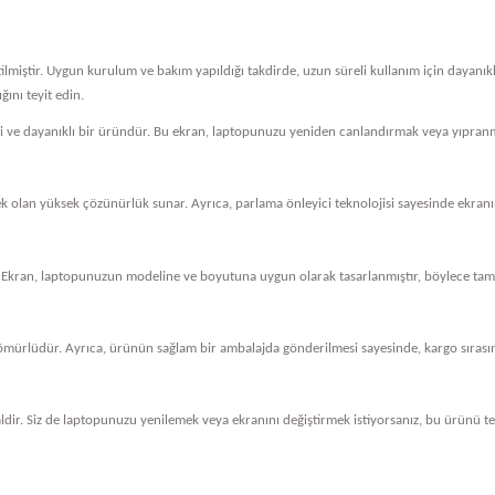
tilmiştir. Uygun kurulum ve bakım yapıldığı takdirde, uzun süreli kullanım için dayanı
ını teyit edin.
eli ve dayanıklı bir üründür. Bu ekran, laptopunuzu yeniden canlandırmak veya yıpranm
cek olan yüksek çözünürlük sunar. Ayrıca, parlama önleyici teknolojisi sayesinde ekranını
 Ekran, laptopunuzun modeline ve boyutuna uygun olarak tasarlanmıştır, böylece tam 
ömürlüdür. Ayrıca, ürünün sağlam bir ambalajda gönderilmesi sayesinde, kargo sırasında
dir. Siz de laptopunuzu yenilemek veya ekranını değiştirmek istiyorsanız, bu ürünü ter