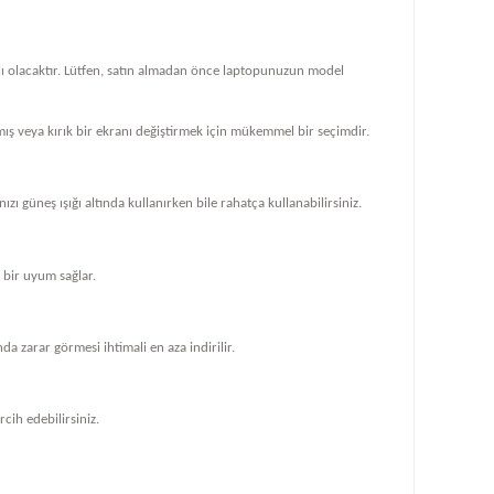
klı olacaktır. Lütfen, satın almadan önce laptopunuzun model
ış veya kırık bir ekranı değiştirmek için mükemmel bir seçimdir.
zı güneş ışığı altında kullanırken bile rahatça kullanabilirsiniz.
bir uyum sağlar.
 zarar görmesi ihtimali en aza indirilir.
cih edebilirsiniz.