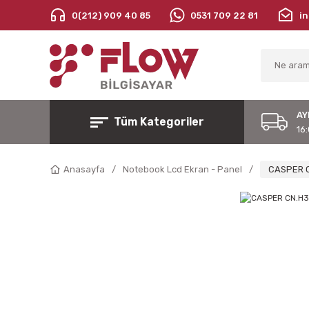
0(212) 909 40 85
0531 709 22 81
i
AY
Tüm Kategoriler
16:
Anasayfa
Notebook Lcd Ekran - Panel
CASPER C