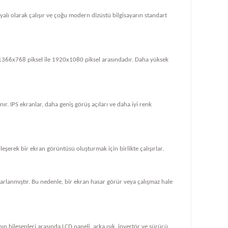
dayalı olarak çalışır ve çoğu modern dizüstü bilgisayarın standart
le 1366x768 piksel ile 1920x1080 piksel arasındadır. Daha yüksek
ır. IPS ekranlar, daha geniş görüş açıları ve daha iyi renk
rleşerek bir ekran görüntüsü oluşturmak için birlikte çalışırlar.
tasarlanmıştır. Bu nedenle, bir ekran hasar görür veya çalışmaz hale
ın bileşenleri arasında LCD paneli, arka ışık, invertör ve sürücü