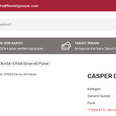
nfo@flowbilgisayar.com
NI GÜN KARGO
TAKSİT İMKANI
00’e kadar verilen siparişler
Anlaşmalı Kartlara Taksit 
N.H3A-3700A Ekran HD Panel
CASPER C
Kategori
Garanti Süresi
Fiyat
*1.884,61 TL den b