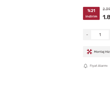
2.3
%21
1.
indirim
Montaj Hiz
Fiyat Alarmı