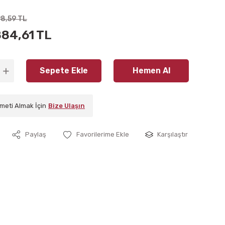
98,59 TL
884,61 TL
Sepete Ekle
Hemen Al
meti Almak İçin
Bize Ulaşın
Paylaş
Karşılaştır