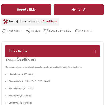
Sepete Ekle
Hemen Al
Montaj Hizmeti Almak İçin
Bize Ulaşın
Karşılaştır
Fiyat Alarmı
Paylaş
Ürün Bilgisi
Ekran Özellikleri
Bu laptop ekranı özel olarak tasarlanmıştır ve aşağıdaki özelliklere sahiptir:
Ekran boyutu: [15.6 inç]
Ekran çözünürlüğü: [1366 x 768 piksel]
Ekran teknolojisi: [LED]
Ekran yüzeyi: [Parlak]
Yenileme Hızı : [60 Hz]