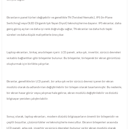
Ekranların panel türleri değişebilir ve genellikle TN (Twisted Nematic), IPS (In-Plane
Switching) veya OLED (Organik Işık Yayan Diyot) teknolojilerine dayanır. IPS ekranlar, daha
geniş görüş açıları ve daha iyi renk doğruluğu sağlar, TN ekranlar ise daha hızlı tepki
süreleri ve daha düşük maliyetlerle öne çıkar.
Laptop ekranları, birkaç ana bileşen içerir. LCD paneli, arka ışık, invertör, sürücü devreleri
ve kablo bağlantıları gibi bileşenler bulunur. Bu bileşenler, birleşerek bir ekran görüntüsü
oluşturmak için birlikte çalışırlar.
Ekranlar, genellikle bir LCD paneli, bir arka ışık ve bir sürücü devresi içeren bir ekran
modülü olarak da adlandırılan değiştirilebilir bir bileşen olarak tasarlanmıştır. Bu nedenle,
bir ekran hasar görür veya çalışmaz hale gelirse, ekran modülü değiştirilebilir ve dizüstü
bilgisayar yeniden çalıştırılabilir.
Sonuç olarak, laptop ekranları, modern dizüstü bilgisayarların önemli bir bileşenidir ve
çeşitli boyutlar, çözünürlükler ve teknolojilerle mevcuttur. Ekranın bileşenleri arasında
LCD paneli, arka ışık, invertör ve sürücü devreleri bulunur ve bir ekran modülü olarak