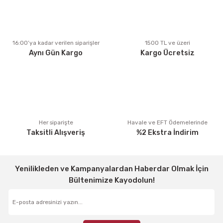
Ürün açıklamasında eksik bilgiler bulunuyor.
Ürün bilgilerinde hatalar bulunuyor.
Ürün fiyatı diğer sitelerden daha pahalı.
16:00’ya kadar verilen siparişler
1500 TL ve üzeri
Aynı Gün Kargo
Kargo Ücretsiz
Bu ürüne benzer farklı alternatifler olmalı.
Gönder
Her siparişte
Havale ve EFT Ödemelerinde
Taksitli Alışveriş
%2 Ekstra İndirim
Yenilikleden ve Kampanyalardan Haberdar Olmak İçin
Bültenimize Kayodolun!