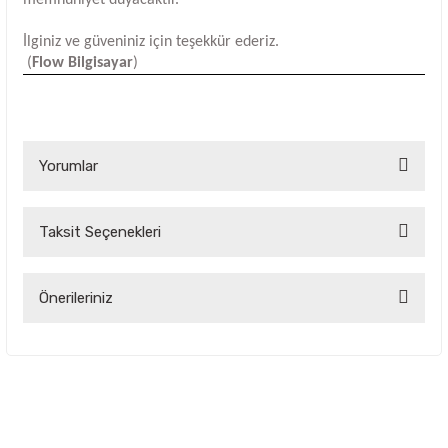
İlginiz ve güveniniz için teşekkür ederiz.
(
Flow Bilgisayar
)
Yorumlar
Taksit Seçenekleri
Bu ürüne ilk yorumu siz yapın!
Yorum Yaz
Önerileriniz
Bu ürünün fiyat bilgisi, resim, ürün açıklamalarında ve diğer
konularda yetersiz gördüğünüz noktaları öneri formunu
kullanarak tarafımıza iletebilirsiniz.
Görüş ve önerileriniz için teşekkür ederiz.
Ürün resmi kalitesiz, bozuk veya görüntülenemiyor.