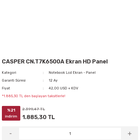
CASPER CN.T7K6500A Ekran HD Panel
Kategori
Notebook Lcd Ekran - Panel
Garanti Süresi
12 Ay
Fiyat
42,00 USD + KDV
*1.885,30 TL den başlayan taksitlerle!
2.399,47 TL
%21
1.885,30 TL
indirim