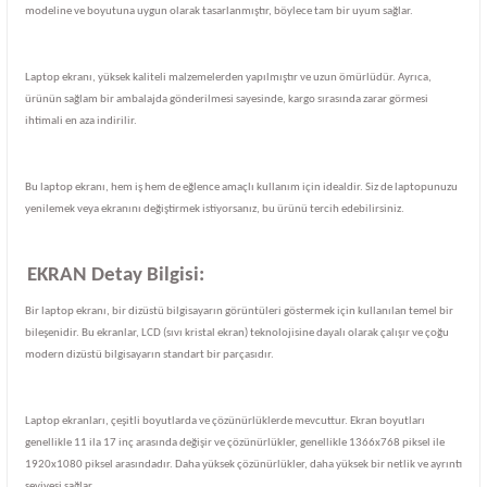
modeline ve boyutuna uygun olarak tasarlanmıştır, böylece tam bir uyum sağlar.
Laptop ekranı, yüksek kaliteli malzemelerden yapılmıştır ve uzun ömürlüdür. Ayrıca,
ürünün sağlam bir ambalajda gönderilmesi sayesinde, kargo sırasında zarar görmesi
ihtimali en aza indirilir.
Bu laptop ekranı, hem iş hem de eğlence amaçlı kullanım için idealdir. Siz de laptopunuzu
yenilemek veya ekranını değiştirmek istiyorsanız, bu ürünü tercih edebilirsiniz.
EKRAN Detay Bilgisi:
Bir laptop ekranı, bir dizüstü bilgisayarın görüntüleri göstermek için kullanılan temel bir
bileşenidir. Bu ekranlar, LCD (sıvı kristal ekran) teknolojisine dayalı olarak çalışır ve çoğu
modern dizüstü bilgisayarın standart bir parçasıdır.
Laptop ekranları, çeşitli boyutlarda ve çözünürlüklerde mevcuttur. Ekran boyutları
genellikle 11 ila 17 inç arasında değişir ve çözünürlükler, genellikle 1366x768 piksel ile
1920x1080 piksel arasındadır. Daha yüksek çözünürlükler, daha yüksek bir netlik ve ayrıntı
seviyesi sağlar.