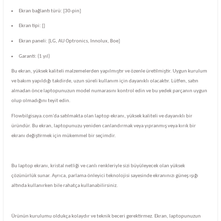
Ekran bağlantı türü: [30-pin]
Ekran tipi: []
Ekran paneli: [LG, AU Optronics, Innolux, Boe]
Garanti: (1 yıl)
Bu ekran, yüksek kaliteli malzemelerden yapılmıştır ve özenle üretilmiştir. Uygun kurulum
ve bakım yapıldığı takdirde, uzun süreli kullanım için dayanıklı olacaktır. Lütfen, satın
almadan önce laptopunuzun model numarasını kontrol edin ve bu yedek parçanın uygun
olup olmadığını teyit edin.
Flowbilgisaya.com'da satılmakta olan laptop ekranı, yüksek kaliteli ve dayanıklı bir
üründür. Bu ekran, laptopunuzu yeniden canlandırmak veya yıpranmış veya kırık bir
ekranı değiştirmek için mükemmel bir seçimdir.
Bu laptop ekranı, kristal netliği ve canlı renkleriyle sizi büyüleyecek olan yüksek
çözünürlük sunar. Ayrıca, parlama önleyici teknolojisi sayesinde ekranınızı güneş ışığı
altında kullanırken bile rahatça kullanabilirsiniz.
Ürünün kurulumu oldukça kolaydır ve teknik beceri gerektirmez. Ekran, laptopunuzun