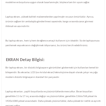
modeline ve boyutuna uygun olarak tasarlanmıştır, böylece tam bir uyum sağlar.
Laptop ekranı, yüksek kaliteli malzemelerden yapılmıştır ve uzun ömürlüdür. Ayrıca,
ürünün sağlam bir ambalajda gönderilmesi sayesinde, kargo sırasında zarar görmesi
ihtimali en aza indirilir.
Bu laptop ekranı, hem iş hem de eğlence amaçlı kullanım için idealdir. Siz de laptopunuzu
yenilemek veya ekranını değiştirmek istiyorsanız, bu ürünü tercih edebilirsiniz.
EKRAN Detay Bilgisi:
Bir laptop ekranı, bir dizüstü bilgisayarın görüntüleri göstermek için kullanılan temel bir
bileşenidir. Bu ekranlar, LCD (sıvı kristal ekran) teknolojisine dayalı olarak çalışır ve çoğu
modern dizüstü bilgisayarın standart bir parçasıdır.
Laptop ekranları, çeşitli boyutlarda ve çözünürlüklerde mevcuttur. Ekran boyutları
genellikle 11 ila 17 inç arasında değişir ve çözünürlükler, genellikle 1366x768 piksel ile
1920x1080 piksel arasındadır. Daha yüksek çözünürlükler, daha yüksek bir netlik ve ayrıntı
seviyesi sağlar.