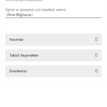
İlginiz ve güveniniz için teşekkür ederiz.
(
Flow Bilgisayar
)
Yorumlar
Taksit Seçenekleri
Bu ürüne ilk yorumu siz yapın!
Yorum Yaz
Önerileriniz
Bu ürünün fiyat bilgisi, resim, ürün açıklamalarında ve diğer
konularda yetersiz gördüğünüz noktaları öneri formunu
kullanarak tarafımıza iletebilirsiniz.
Görüş ve önerileriniz için teşekkür ederiz.
Ürün resmi kalitesiz, bozuk veya görüntülenemiyor.