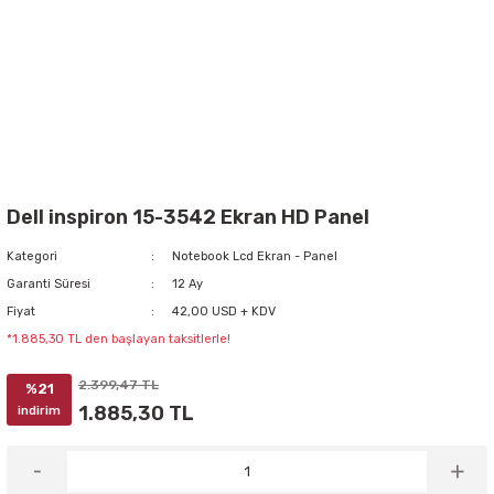
Dell inspiron 15-3542 Ekran HD Panel
Kategori
Notebook Lcd Ekran - Panel
Garanti Süresi
12 Ay
Fiyat
42,00 USD + KDV
*1.885,30 TL den başlayan taksitlerle!
2.399,47 TL
%21
1.885,30 TL
indirim