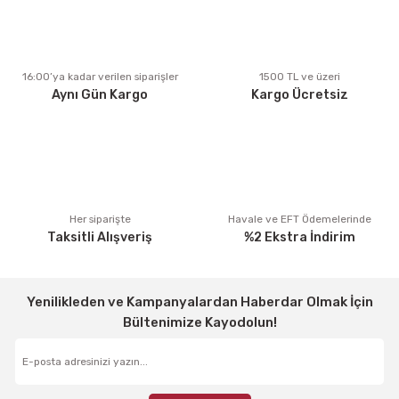
Ürün açıklamasında eksik bilgiler bulunuyor.
Ürün bilgilerinde hatalar bulunuyor.
Ürün fiyatı diğer sitelerden daha pahalı.
16:00’ya kadar verilen siparişler
1500 TL ve üzeri
Aynı Gün Kargo
Kargo Ücretsiz
Bu ürüne benzer farklı alternatifler olmalı.
Gönder
Her siparişte
Havale ve EFT Ödemelerinde
Taksitli Alışveriş
%2 Ekstra İndirim
Yenilikleden ve Kampanyalardan Haberdar Olmak İçin
Bültenimize Kayodolun!