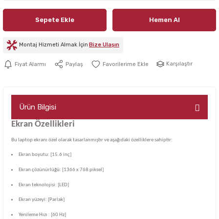
Sepete Ekle
Hemen Al
Montaj Hizmeti Almak İçin
Bize Ulaşın
Karşılaştır
Fiyat Alarmı
Paylaş
Ürün Bilgisi
Ekran Özellikleri
Bu laptop ekranı özel olarak tasarlanmıştır ve aşağıdaki özelliklere sahiptir:
Ekran boyutu: [15.6 inç]
Ekran çözünürlüğü: [1366 x 768 piksel]
Ekran teknolojisi: [LED]
Ekran yüzeyi: [Parlak]
Yenileme Hızı : [60 Hz]