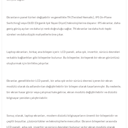
Ekranların panel türleri değişebilir ve genellikle TN (Twisted Nematic), IPS (In-Plane
Switching) veya OLED (Organik Işık Yayan Diyot) teknolojilerine dayanır. IPS ekranlar, daha
geniş görüş açıları ve daha iyi renk doğruluğu sağlar, TN ekranlar ise daha hızlı tepki
süreleri ve daha düşük maliyetlerle öne çıkar.
Laptop ekranları, birkaç ana bileşen içerir. LCD paneli, arka ışık, invertör, sürücü devreleri
ve kablo bağlantıları gibi bileşenler bulunur. Bu bileşenler, birleşerek bir ekran görüntüsü
oluşturmak için birlikte çalışırlar.
Ekranlar, genellikle bir LCD paneli, bir arka ışık ve bir sürücü devresi içeren bir ekran
modülü olarak da adlandırılan değiştirilebilir bir bileşen olarak tasarlanmıştır. Bu nedenle,
bir ekran hasar görür veya çalışmaz hale gelirse, ekran modülü değiştirilebilir ve dizüstü
bilgisayar yeniden çalıştırılabilir.
Sonuç olarak, laptop ekranları, modern dizüstü bilgisayarların önemli bir bileşenidir ve
çeşitli boyutlar, çözünürlükler ve teknolojilerle mevcuttur. Ekranın bileşenleri arasında
LCD paneli, arka ışık, invertör ve sürücü devreleri bulunur ve bir ekran modülü olarak