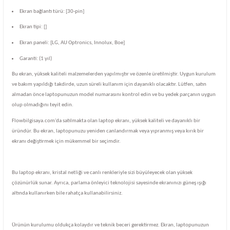
Ekran bağlantı türü: [30-pin]
Ekran tipi: []
Ekran paneli: [LG, AU Optronics, Innolux, Boe]
Garanti: (1 yıl)
Bu ekran, yüksek kaliteli malzemelerden yapılmıştır ve özenle üretilmiştir. Uygun kurulum
ve bakım yapıldığı takdirde, uzun süreli kullanım için dayanıklı olacaktır. Lütfen, satın
almadan önce laptopunuzun model numarasını kontrol edin ve bu yedek parçanın uygun
olup olmadığını teyit edin.
Flowbilgisaya.com'da satılmakta olan laptop ekranı, yüksek kaliteli ve dayanıklı bir
üründür. Bu ekran, laptopunuzu yeniden canlandırmak veya yıpranmış veya kırık bir
ekranı değiştirmek için mükemmel bir seçimdir.
Bu laptop ekranı, kristal netliği ve canlı renkleriyle sizi büyüleyecek olan yüksek
çözünürlük sunar. Ayrıca, parlama önleyici teknolojisi sayesinde ekranınızı güneş ışığı
altında kullanırken bile rahatça kullanabilirsiniz.
Ürünün kurulumu oldukça kolaydır ve teknik beceri gerektirmez. Ekran, laptopunuzun