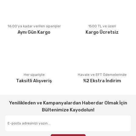
Ürün açıklamasında eksik bilgiler bulunuyor.
Ürün bilgilerinde hatalar bulunuyor.
Ürün fiyatı diğer sitelerden daha pahalı.
16:00’ya kadar verilen siparişler
1500 TL ve üzeri
Aynı Gün Kargo
Kargo Ücretsiz
Bu ürüne benzer farklı alternatifler olmalı.
Gönder
Her siparişte
Havale ve EFT Ödemelerinde
Taksitli Alışveriş
%2 Ekstra İndirim
Yenilikleden ve Kampanyalardan Haberdar Olmak İçin
Bültenimize Kayodolun!