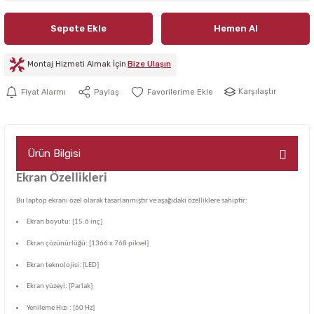
Sepete Ekle
Hemen Al
Montaj Hizmeti Almak İçin
Bize Ulaşın
Karşılaştır
Fiyat Alarmı
Paylaş
Ürün Bilgisi
Ekran Özellikleri
Bu laptop ekranı özel olarak tasarlanmıştır ve aşağıdaki özelliklere sahiptir:
Ekran boyutu: [15.6 inç]
Ekran çözünürlüğü: [1366 x 768 piksel]
Ekran teknolojisi: [LED]
Ekran yüzeyi: [Parlak]
Yenileme Hızı : [60 Hz]