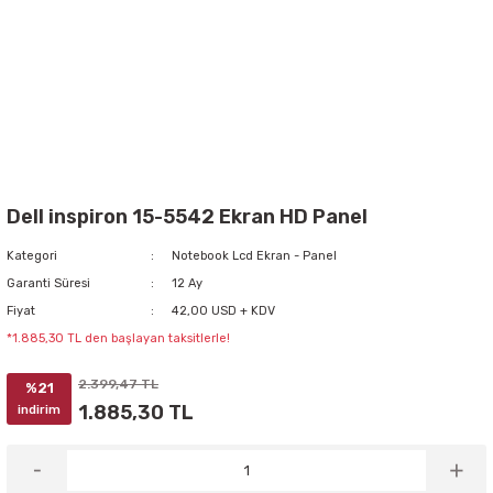
Dell inspiron 15-5542 Ekran HD Panel
Kategori
Notebook Lcd Ekran - Panel
Garanti Süresi
12 Ay
Fiyat
42,00 USD + KDV
*1.885,30 TL den başlayan taksitlerle!
2.399,47 TL
%21
1.885,30 TL
indirim