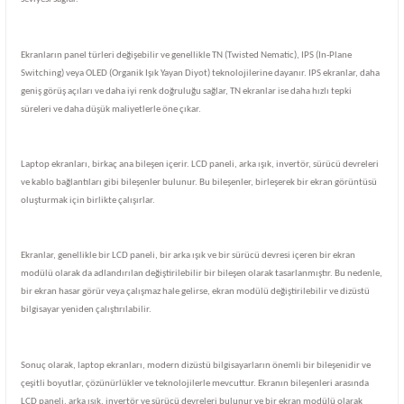
Ekranların panel türleri değişebilir ve genellikle TN (Twisted Nematic), IPS (In-Plane
Switching) veya OLED (Organik Işık Yayan Diyot) teknolojilerine dayanır. IPS ekranlar, daha
geniş görüş açıları ve daha iyi renk doğruluğu sağlar, TN ekranlar ise daha hızlı tepki
süreleri ve daha düşük maliyetlerle öne çıkar.
Laptop ekranları, birkaç ana bileşen içerir. LCD paneli, arka ışık, invertör, sürücü devreleri
ve kablo bağlantıları gibi bileşenler bulunur. Bu bileşenler, birleşerek bir ekran görüntüsü
oluşturmak için birlikte çalışırlar.
Ekranlar, genellikle bir LCD paneli, bir arka ışık ve bir sürücü devresi içeren bir ekran
modülü olarak da adlandırılan değiştirilebilir bir bileşen olarak tasarlanmıştır. Bu nedenle,
bir ekran hasar görür veya çalışmaz hale gelirse, ekran modülü değiştirilebilir ve dizüstü
bilgisayar yeniden çalıştırılabilir.
Sonuç olarak, laptop ekranları, modern dizüstü bilgisayarların önemli bir bileşenidir ve
çeşitli boyutlar, çözünürlükler ve teknolojilerle mevcuttur. Ekranın bileşenleri arasında
LCD paneli, arka ışık, invertör ve sürücü devreleri bulunur ve bir ekran modülü olarak