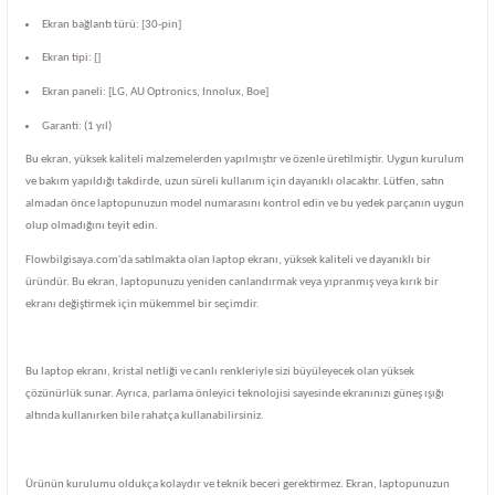
Ekran bağlantı türü: [30-pin]
Ekran tipi: []
Ekran paneli: [LG, AU Optronics, Innolux, Boe]
Garanti: (1 yıl)
Bu ekran, yüksek kaliteli malzemelerden yapılmıştır ve özenle üretilmiştir. Uygun kurulum
ve bakım yapıldığı takdirde, uzun süreli kullanım için dayanıklı olacaktır. Lütfen, satın
almadan önce laptopunuzun model numarasını kontrol edin ve bu yedek parçanın uygun
olup olmadığını teyit edin.
Flowbilgisaya.com'da satılmakta olan laptop ekranı, yüksek kaliteli ve dayanıklı bir
üründür. Bu ekran, laptopunuzu yeniden canlandırmak veya yıpranmış veya kırık bir
ekranı değiştirmek için mükemmel bir seçimdir.
Bu laptop ekranı, kristal netliği ve canlı renkleriyle sizi büyüleyecek olan yüksek
çözünürlük sunar. Ayrıca, parlama önleyici teknolojisi sayesinde ekranınızı güneş ışığı
altında kullanırken bile rahatça kullanabilirsiniz.
Ürünün kurulumu oldukça kolaydır ve teknik beceri gerektirmez. Ekran, laptopunuzun