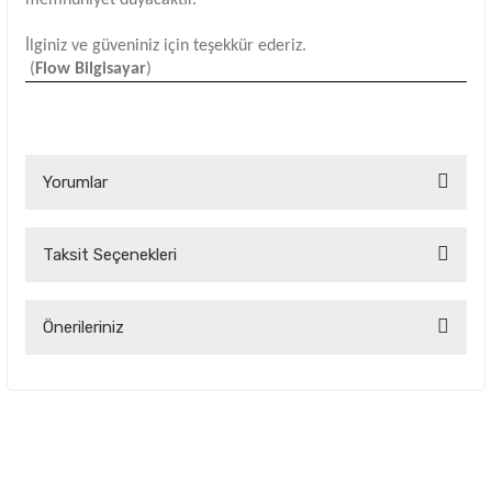
İlginiz ve güveniniz için teşekkür ederiz.
(
Flow Bilgisayar
)
Yorumlar
Taksit Seçenekleri
Bu ürüne ilk yorumu siz yapın!
Yorum Yaz
Önerileriniz
Bu ürünün fiyat bilgisi, resim, ürün açıklamalarında ve diğer
konularda yetersiz gördüğünüz noktaları öneri formunu
kullanarak tarafımıza iletebilirsiniz.
Görüş ve önerileriniz için teşekkür ederiz.
Ürün resmi kalitesiz, bozuk veya görüntülenemiyor.