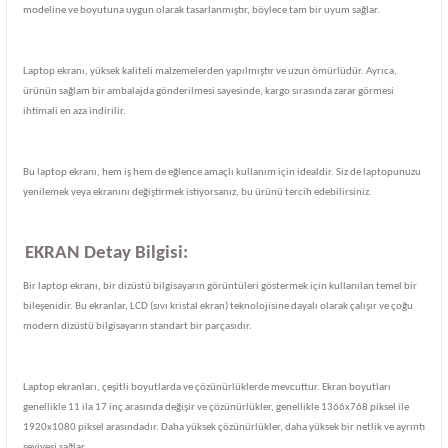
modeline ve boyutuna uygun olarak tasarlanmıştır, böylece tam bir uyum sağlar.
Laptop ekranı, yüksek kaliteli malzemelerden yapılmıştır ve uzun ömürlüdür. Ayrıca,
ürünün sağlam bir ambalajda gönderilmesi sayesinde, kargo sırasında zarar görmesi
ihtimali en aza indirilir.
Bu laptop ekranı, hem iş hem de eğlence amaçlı kullanım için idealdir. Siz de laptopunuzu
yenilemek veya ekranını değiştirmek istiyorsanız, bu ürünü tercih edebilirsiniz.
EKRAN Detay Bilgisi:
Bir laptop ekranı, bir dizüstü bilgisayarın görüntüleri göstermek için kullanılan temel bir
bileşenidir. Bu ekranlar, LCD (sıvı kristal ekran) teknolojisine dayalı olarak çalışır ve çoğu
modern dizüstü bilgisayarın standart bir parçasıdır.
Laptop ekranları, çeşitli boyutlarda ve çözünürlüklerde mevcuttur. Ekran boyutları
genellikle 11 ila 17 inç arasında değişir ve çözünürlükler, genellikle 1366x768 piksel ile
1920x1080 piksel arasındadır. Daha yüksek çözünürlükler, daha yüksek bir netlik ve ayrıntı
seviyesi sağlar.