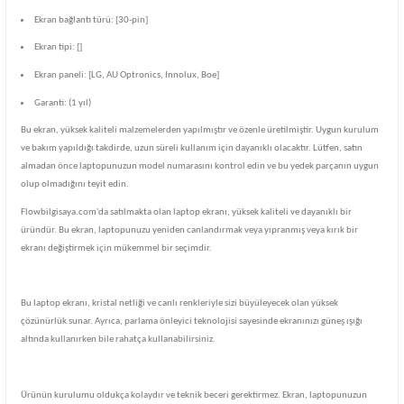
Ekran bağlantı türü: [30-pin]
Ekran tipi: []
Ekran paneli: [LG, AU Optronics, Innolux, Boe]
Garanti: (1 yıl)
Bu ekran, yüksek kaliteli malzemelerden yapılmıştır ve özenle üretilmiştir. Uygun kurulum
ve bakım yapıldığı takdirde, uzun süreli kullanım için dayanıklı olacaktır. Lütfen, satın
almadan önce laptopunuzun model numarasını kontrol edin ve bu yedek parçanın uygun
olup olmadığını teyit edin.
Flowbilgisaya.com'da satılmakta olan laptop ekranı, yüksek kaliteli ve dayanıklı bir
üründür. Bu ekran, laptopunuzu yeniden canlandırmak veya yıpranmış veya kırık bir
ekranı değiştirmek için mükemmel bir seçimdir.
Bu laptop ekranı, kristal netliği ve canlı renkleriyle sizi büyüleyecek olan yüksek
çözünürlük sunar. Ayrıca, parlama önleyici teknolojisi sayesinde ekranınızı güneş ışığı
altında kullanırken bile rahatça kullanabilirsiniz.
Ürünün kurulumu oldukça kolaydır ve teknik beceri gerektirmez. Ekran, laptopunuzun