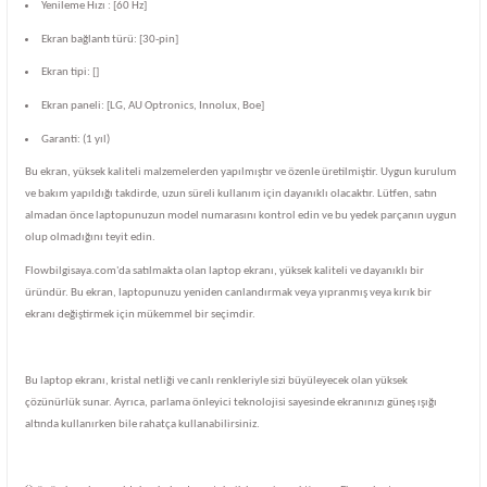
Yenileme Hızı : [60 Hz]
Ekran bağlantı türü: [30-pin]
Ekran tipi: []
Ekran paneli: [LG, AU Optronics, Innolux, Boe]
Garanti: (1 yıl)
Bu ekran, yüksek kaliteli malzemelerden yapılmıştır ve özenle üretilmiştir. Uygun kurulum
ve bakım yapıldığı takdirde, uzun süreli kullanım için dayanıklı olacaktır. Lütfen, satın
almadan önce laptopunuzun model numarasını kontrol edin ve bu yedek parçanın uygun
olup olmadığını teyit edin.
Flowbilgisaya.com'da satılmakta olan laptop ekranı, yüksek kaliteli ve dayanıklı bir
üründür. Bu ekran, laptopunuzu yeniden canlandırmak veya yıpranmış veya kırık bir
ekranı değiştirmek için mükemmel bir seçimdir.
Bu laptop ekranı, kristal netliği ve canlı renkleriyle sizi büyüleyecek olan yüksek
çözünürlük sunar. Ayrıca, parlama önleyici teknolojisi sayesinde ekranınızı güneş ışığı
altında kullanırken bile rahatça kullanabilirsiniz.