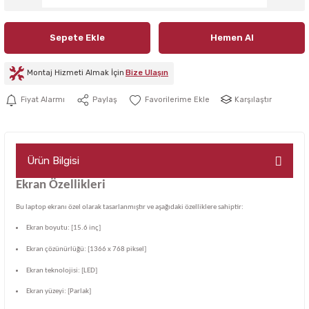
Sepete Ekle
Hemen Al
Montaj Hizmeti Almak İçin
Bize Ulaşın
Karşılaştır
Fiyat Alarmı
Paylaş
Ürün Bilgisi
Ekran Özellikleri
Bu laptop ekranı özel olarak tasarlanmıştır ve aşağıdaki özelliklere sahiptir:
Ekran boyutu: [15.6 inç]
Ekran çözünürlüğü: [1366 x 768 piksel]
Ekran teknolojisi: [LED]
Ekran yüzeyi: [Parlak]