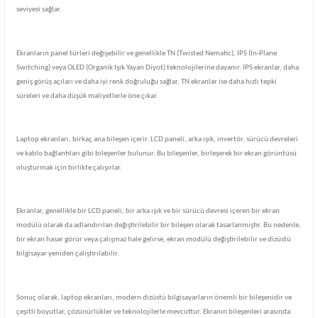
seviyesi sağlar.
Ekranların panel türleri değişebilir ve genellikle TN (Twisted Nematic), IPS (In-Plane
Switching) veya OLED (Organik Işık Yayan Diyot) teknolojilerine dayanır. IPS ekranlar, daha
geniş görüş açıları ve daha iyi renk doğruluğu sağlar, TN ekranlar ise daha hızlı tepki
süreleri ve daha düşük maliyetlerle öne çıkar.
Laptop ekranları, birkaç ana bileşen içerir. LCD paneli, arka ışık, invertör, sürücü devreleri
ve kablo bağlantıları gibi bileşenler bulunur. Bu bileşenler, birleşerek bir ekran görüntüsü
oluşturmak için birlikte çalışırlar.
Ekranlar, genellikle bir LCD paneli, bir arka ışık ve bir sürücü devresi içeren bir ekran
modülü olarak da adlandırılan değiştirilebilir bir bileşen olarak tasarlanmıştır. Bu nedenle,
bir ekran hasar görür veya çalışmaz hale gelirse, ekran modülü değiştirilebilir ve dizüstü
bilgisayar yeniden çalıştırılabilir.
Sonuç olarak, laptop ekranları, modern dizüstü bilgisayarların önemli bir bileşenidir ve
çeşitli boyutlar, çözünürlükler ve teknolojilerle mevcuttur. Ekranın bileşenleri arasında