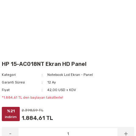
HP 15-AC018NT Ekran HD Panel
Kategori
Notebook Lcd Ekran - Panel
Garanti Süresi
12 Ay
Fiyat
42,00 USD + KDV
*1.884,61 TL den başlayan taksitlerle!
2.398,59 TL
%21
1.884,61 TL
indirim