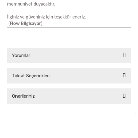
memnuniyet duyacaktır.
İlginiz ve güveniniz için teşekkür ederiz.
(
Flow Bilgisayar
)
Yorumlar
Taksit Seçenekleri
Bu ürüne ilk yorumu siz yapın!
Yorum Yaz
Önerileriniz
Bu ürünün fiyat bilgisi, resim, ürün açıklamalarında ve diğer
konularda yetersiz gördüğünüz noktaları öneri formunu
kullanarak tarafımıza iletebilirsiniz.
Görüş ve önerileriniz için teşekkür ederiz.