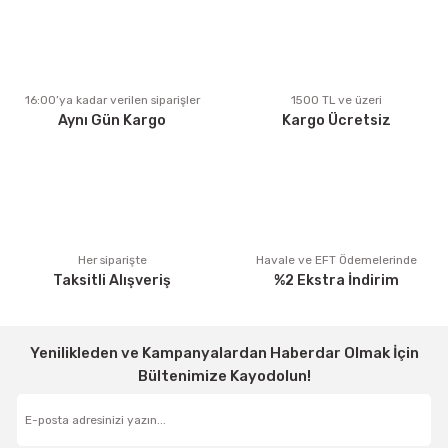
Ürün resmi kalitesiz, bozuk veya görüntülenemiyor.
Ürün açıklamasında eksik bilgiler bulunuyor.
Ürün bilgilerinde hatalar bulunuyor.
Ürün fiyatı diğer sitelerden daha pahalı.
16:00’ya kadar verilen siparişler
1500 TL ve üzeri
Aynı Gün Kargo
Kargo Ücretsiz
Bu ürüne benzer farklı alternatifler olmalı.
Gönder
Her siparişte
Havale ve EFT Ödemelerinde
Taksitli Alışveriş
%2 Ekstra İndirim
Yenilikleden ve Kampanyalardan Haberdar Olmak İçin
Bültenimize Kayodolun!