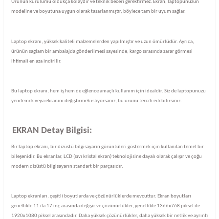
Ürünün kurulumu oldukça kolaydır ve teknik beceri gerektirmez. Ekran, laptopunuzun
modeline ve boyutuna uygun olarak tasarlanmıştır, böylece tam bir uyum sağlar.
Laptop ekranı, yüksek kaliteli malzemelerden yapılmıştır ve uzun ömürlüdür. Ayrıca,
ürünün sağlam bir ambalajda gönderilmesi sayesinde, kargo sırasında zarar görmesi
ihtimali en aza indirilir.
Bu laptop ekranı, hem iş hem de eğlence amaçlı kullanım için idealdir. Siz de laptopunuzu
yenilemek veya ekranını değiştirmek istiyorsanız, bu ürünü tercih edebilirsiniz.
EKRAN Detay Bilgisi:
Bir laptop ekranı, bir dizüstü bilgisayarın görüntüleri göstermek için kullanılan temel bir
bileşenidir. Bu ekranlar, LCD (sıvı kristal ekran) teknolojisine dayalı olarak çalışır ve çoğu
modern dizüstü bilgisayarın standart bir parçasıdır.
Laptop ekranları, çeşitli boyutlarda ve çözünürlüklerde mevcuttur. Ekran boyutları
genellikle 11 ila 17 inç arasında değişir ve çözünürlükler, genellikle 1366x768 piksel ile
1920x1080 piksel arasındadır. Daha yüksek çözünürlükler, daha yüksek bir netlik ve ayrıntı