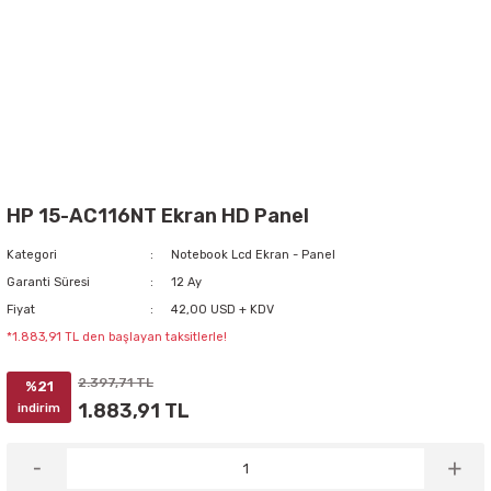
HP 15-AC116NT Ekran HD Panel
Kategori
Notebook Lcd Ekran - Panel
Garanti Süresi
12 Ay
Fiyat
42,00 USD + KDV
*1.883,91 TL den başlayan taksitlerle!
2.397,71 TL
%21
1.883,91 TL
indirim