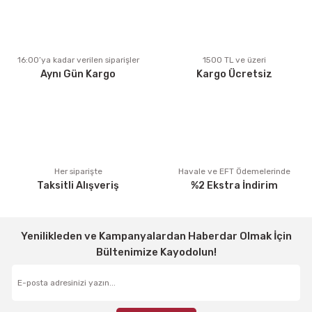
Ürün açıklamasında eksik bilgiler bulunuyor.
Ürün bilgilerinde hatalar bulunuyor.
Ürün fiyatı diğer sitelerden daha pahalı.
16:00’ya kadar verilen siparişler
1500 TL ve üzeri
Aynı Gün Kargo
Kargo Ücretsiz
Bu ürüne benzer farklı alternatifler olmalı.
Gönder
Her siparişte
Havale ve EFT Ödemelerinde
Taksitli Alışveriş
%2 Ekstra İndirim
Yenilikleden ve Kampanyalardan Haberdar Olmak İçin
Bültenimize Kayodolun!