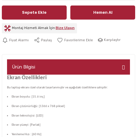
Sepete Ekle
Hemen Al
Montaj Hizmeti Almak İçin
Bize Ulaşın
Karşılaştır
Fiyat Alarmı
Paylaş
Ürün Bilgisi
Ekran Özellikleri
Bu laptop ekranı özel olarak tasarlanmıştır ve aşağıdaki özelliklere sahiptir:
Ekran boyutu: [15.6 inç]
Ekran çözünürlüğü: [1366 x 768 piksel]
Ekran teknolojisi: [LED]
Ekran yüzeyi: [Parlak]
Yenileme Hızı : [60 Hz]