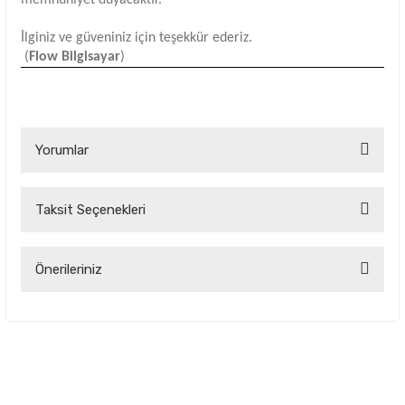
İlginiz ve güveniniz için teşekkür ederiz.
(
Flow Bilgisayar
)
Yorumlar
Taksit Seçenekleri
Bu ürüne ilk yorumu siz yapın!
Yorum Yaz
Önerileriniz
Bu ürünün fiyat bilgisi, resim, ürün açıklamalarında ve diğer
konularda yetersiz gördüğünüz noktaları öneri formunu
kullanarak tarafımıza iletebilirsiniz.
Görüş ve önerileriniz için teşekkür ederiz.
Ürün resmi kalitesiz, bozuk veya görüntülenemiyor.