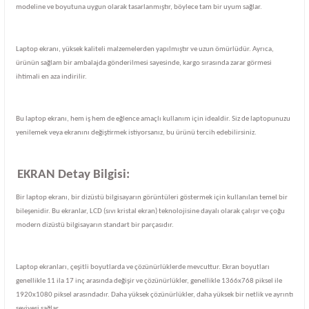
modeline ve boyutuna uygun olarak tasarlanmıştır, böylece tam bir uyum sağlar.
Laptop ekranı, yüksek kaliteli malzemelerden yapılmıştır ve uzun ömürlüdür. Ayrıca,
ürünün sağlam bir ambalajda gönderilmesi sayesinde, kargo sırasında zarar görmesi
ihtimali en aza indirilir.
Bu laptop ekranı, hem iş hem de eğlence amaçlı kullanım için idealdir. Siz de laptopunuzu
yenilemek veya ekranını değiştirmek istiyorsanız, bu ürünü tercih edebilirsiniz.
EKRAN Detay Bilgisi:
Bir laptop ekranı, bir dizüstü bilgisayarın görüntüleri göstermek için kullanılan temel bir
bileşenidir. Bu ekranlar, LCD (sıvı kristal ekran) teknolojisine dayalı olarak çalışır ve çoğu
modern dizüstü bilgisayarın standart bir parçasıdır.
Laptop ekranları, çeşitli boyutlarda ve çözünürlüklerde mevcuttur. Ekran boyutları
genellikle 11 ila 17 inç arasında değişir ve çözünürlükler, genellikle 1366x768 piksel ile
1920x1080 piksel arasındadır. Daha yüksek çözünürlükler, daha yüksek bir netlik ve ayrıntı
seviyesi sağlar.