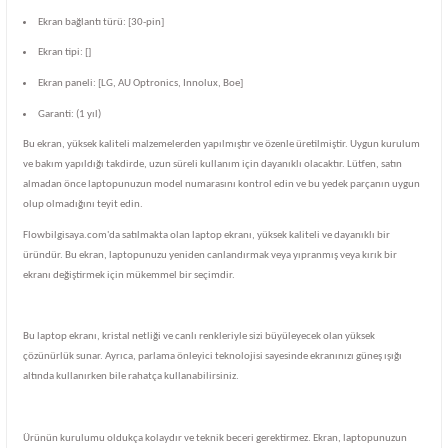
Ekran bağlantı türü: [30-pin]
Ekran tipi: []
Ekran paneli: [LG, AU Optronics, Innolux, Boe]
Garanti: (1 yıl)
Bu ekran, yüksek kaliteli malzemelerden yapılmıştır ve özenle üretilmiştir. Uygun kurulum
ve bakım yapıldığı takdirde, uzun süreli kullanım için dayanıklı olacaktır. Lütfen, satın
almadan önce laptopunuzun model numarasını kontrol edin ve bu yedek parçanın uygun
olup olmadığını teyit edin.
Flowbilgisaya.com'da satılmakta olan laptop ekranı, yüksek kaliteli ve dayanıklı bir
üründür. Bu ekran, laptopunuzu yeniden canlandırmak veya yıpranmış veya kırık bir
ekranı değiştirmek için mükemmel bir seçimdir.
Bu laptop ekranı, kristal netliği ve canlı renkleriyle sizi büyüleyecek olan yüksek
çözünürlük sunar. Ayrıca, parlama önleyici teknolojisi sayesinde ekranınızı güneş ışığı
altında kullanırken bile rahatça kullanabilirsiniz.
Ürünün kurulumu oldukça kolaydır ve teknik beceri gerektirmez. Ekran, laptopunuzun