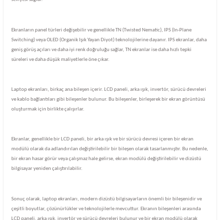
Ekranların panel türleri değişebilir ve genellikle TN (Twisted Nematic), IPS (In-Plane
Switching) veya OLED (Organik Işık Yayan Diyot) teknolojilerine dayanır. IPS ekranlar, daha
geniş görüş açıları ve daha iyi renk doğruluğu sağlar, TN ekranlar ise daha hızlı tepki
süreleri ve daha düşük maliyetlerle öne çıkar.
Laptop ekranları, birkaç ana bileşen içerir. LCD paneli, arka ışık, invertör, sürücü devreleri
ve kablo bağlantıları gibi bileşenler bulunur. Bu bileşenler, birleşerek bir ekran görüntüsü
oluşturmak için birlikte çalışırlar.
Ekranlar, genellikle bir LCD paneli, bir arka ışık ve bir sürücü devresi içeren bir ekran
modülü olarak da adlandırılan değiştirilebilir bir bileşen olarak tasarlanmıştır. Bu nedenle,
bir ekran hasar görür veya çalışmaz hale gelirse, ekran modülü değiştirilebilir ve dizüstü
bilgisayar yeniden çalıştırılabilir.
Sonuç olarak, laptop ekranları, modern dizüstü bilgisayarların önemli bir bileşenidir ve
çeşitli boyutlar, çözünürlükler ve teknolojilerle mevcuttur. Ekranın bileşenleri arasında
LCD paneli, arka ışık, invertör ve sürücü devreleri bulunur ve bir ekran modülü olarak