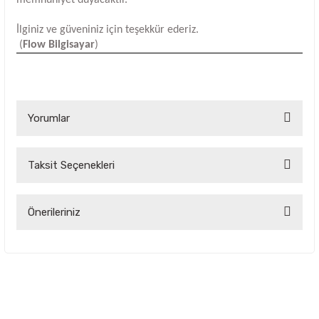
İlginiz ve güveniniz için teşekkür ederiz.
(
Flow Bilgisayar
)
Yorumlar
Taksit Seçenekleri
Bu ürüne ilk yorumu siz yapın!
Yorum Yaz
Önerileriniz
Bu ürünün fiyat bilgisi, resim, ürün açıklamalarında ve diğer
konularda yetersiz gördüğünüz noktaları öneri formunu
kullanarak tarafımıza iletebilirsiniz.
Görüş ve önerileriniz için teşekkür ederiz.
Ürün resmi kalitesiz, bozuk veya görüntülenemiyor.