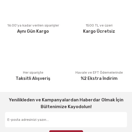
Ürün açıklamasında eksik bilgiler bulunuyor.
Ürün bilgilerinde hatalar bulunuyor.
Ürün fiyatı diğer sitelerden daha pahalı.
16:00’ya kadar verilen siparişler
1500 TL ve üzeri
Aynı Gün Kargo
Kargo Ücretsiz
Bu ürüne benzer farklı alternatifler olmalı.
Gönder
Her siparişte
Havale ve EFT Ödemelerinde
Taksitli Alışveriş
%2 Ekstra İndirim
Yenilikleden ve Kampanyalardan Haberdar Olmak İçin
Bültenimize Kayodolun!