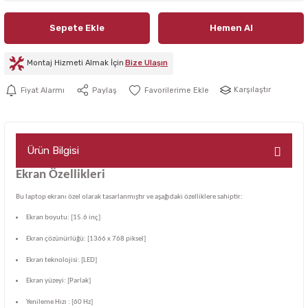
Sepete Ekle
Hemen Al
Montaj Hizmeti Almak İçin
Bize Ulaşın
Karşılaştır
Fiyat Alarmı
Paylaş
Ürün Bilgisi
Ekran Özellikleri
Bu laptop ekranı özel olarak tasarlanmıştır ve aşağıdaki özelliklere sahiptir:
Ekran boyutu: [15.6 inç]
Ekran çözünürlüğü: [1366 x 768 piksel]
Ekran teknolojisi: [LED]
Ekran yüzeyi: [Parlak]
Yenileme Hızı : [60 Hz]