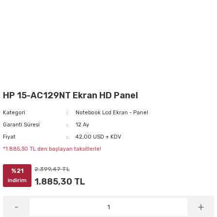
HP 15-AC129NT Ekran HD Panel
Kategori
Notebook Lcd Ekran - Panel
Garanti Süresi
12 Ay
Fiyat
42,00 USD + KDV
*1.885,30 TL den başlayan taksitlerle!
2.399,47 TL
%21
1.885,30 TL
indirim