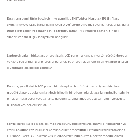
Ekranların panel türleri değişebilir ve genellikle TN (Twisted Nematic), IPS (In-Plane
Switching) veya OLED (Organik Işık Yayan Diyot) teknolojilerine dayanır. IPS ekranlar, daha
geniş görüş açıları ve daha iyi renk doğruluğu sağlar, TN ekranlar ise daha hızlı tepki
süreleri ve daha düşük maliyetlerle öne çıkar.
Laptop ekranları, birkaç ana bileşen içerir. LCD paneli, arka ışık, invertör, sürücü devreleri
ve kablo bağlantıları gibi bileşenler bulunur. Bu bileşenler, birleşerek bir ekran görüntüsü
oluşturmak için birlikte çalışırlar.
Ekranlar, genellikle bir LCD paneli, bir arka ışık ve bir sürücü devresi içeren bir ekran
modülü olarak da adlandırılan değiştirilebilir bir bileşen olarak tasarlanmıştır. Bu nedenle,
bir ekran hasar görür veya çalışmaz hale gelirse, ekran modülü değiştirilebilir ve dizüstü
bilgisayar yeniden çalıştırılabilir.
Sonuç olarak, laptop ekranları, modern dizüstü bilgisayarların önemli bir bileşenidir ve
çeşitli boyutlar, çözünürlükler ve teknolojilerle mevcuttur. Ekranın bileşenleri arasında
LCD paneli, arka ışık, invertör ve sürücü devreleri bulunur ve bir ekran modülü olarak