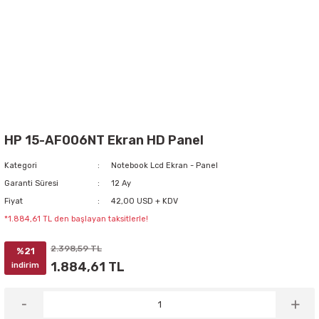
HP 15-AF006NT Ekran HD Panel
Kategori
Notebook Lcd Ekran - Panel
Garanti Süresi
12 Ay
Fiyat
42,00 USD + KDV
*1.884,61 TL den başlayan taksitlerle!
2.398,59 TL
%21
1.884,61 TL
indirim