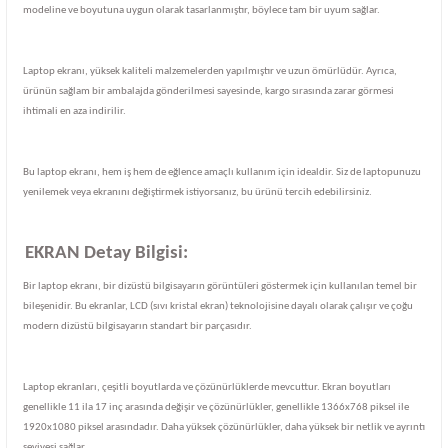
modeline ve boyutuna uygun olarak tasarlanmıştır, böylece tam bir uyum sağlar.
Laptop ekranı, yüksek kaliteli malzemelerden yapılmıştır ve uzun ömürlüdür. Ayrıca,
ürünün sağlam bir ambalajda gönderilmesi sayesinde, kargo sırasında zarar görmesi
ihtimali en aza indirilir.
Bu laptop ekranı, hem iş hem de eğlence amaçlı kullanım için idealdir. Siz de laptopunuzu
yenilemek veya ekranını değiştirmek istiyorsanız, bu ürünü tercih edebilirsiniz.
EKRAN Detay Bilgisi:
Bir laptop ekranı, bir dizüstü bilgisayarın görüntüleri göstermek için kullanılan temel bir
bileşenidir. Bu ekranlar, LCD (sıvı kristal ekran) teknolojisine dayalı olarak çalışır ve çoğu
modern dizüstü bilgisayarın standart bir parçasıdır.
Laptop ekranları, çeşitli boyutlarda ve çözünürlüklerde mevcuttur. Ekran boyutları
genellikle 11 ila 17 inç arasında değişir ve çözünürlükler, genellikle 1366x768 piksel ile
1920x1080 piksel arasındadır. Daha yüksek çözünürlükler, daha yüksek bir netlik ve ayrıntı
seviyesi sağlar.