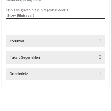
İlginiz ve güveniniz için teşekkür ederiz.
(
Flow Bilgisayar
)
Yorumlar
Taksit Seçenekleri
Bu ürüne ilk yorumu siz yapın!
Yorum Yaz
Önerileriniz
Bu ürünün fiyat bilgisi, resim, ürün açıklamalarında ve diğer
konularda yetersiz gördüğünüz noktaları öneri formunu
kullanarak tarafımıza iletebilirsiniz.
Görüş ve önerileriniz için teşekkür ederiz.
Ürün resmi kalitesiz, bozuk veya görüntülenemiyor.