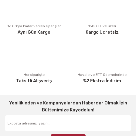
Ürün açıklamasında eksik bilgiler bulunuyor.
Ürün bilgilerinde hatalar bulunuyor.
Ürün fiyatı diğer sitelerden daha pahalı.
16:00’ya kadar verilen siparişler
1500 TL ve üzeri
Aynı Gün Kargo
Kargo Ücretsiz
Bu ürüne benzer farklı alternatifler olmalı.
Gönder
Her siparişte
Havale ve EFT Ödemelerinde
Taksitli Alışveriş
%2 Ekstra İndirim
Yenilikleden ve Kampanyalardan Haberdar Olmak İçin
Bültenimize Kayodolun!