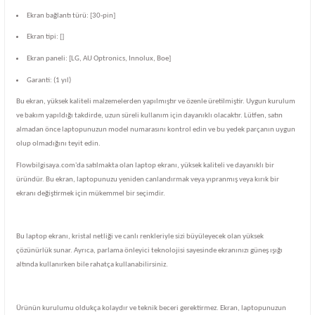
Ekran bağlantı türü: [30-pin]
Ekran tipi: []
Ekran paneli: [LG, AU Optronics, Innolux, Boe]
Garanti: (1 yıl)
Bu ekran, yüksek kaliteli malzemelerden yapılmıştır ve özenle üretilmiştir. Uygun kurulum
ve bakım yapıldığı takdirde, uzun süreli kullanım için dayanıklı olacaktır. Lütfen, satın
almadan önce laptopunuzun model numarasını kontrol edin ve bu yedek parçanın uygun
olup olmadığını teyit edin.
Flowbilgisaya.com'da satılmakta olan laptop ekranı, yüksek kaliteli ve dayanıklı bir
üründür. Bu ekran, laptopunuzu yeniden canlandırmak veya yıpranmış veya kırık bir
ekranı değiştirmek için mükemmel bir seçimdir.
Bu laptop ekranı, kristal netliği ve canlı renkleriyle sizi büyüleyecek olan yüksek
çözünürlük sunar. Ayrıca, parlama önleyici teknolojisi sayesinde ekranınızı güneş ışığı
altında kullanırken bile rahatça kullanabilirsiniz.
Ürünün kurulumu oldukça kolaydır ve teknik beceri gerektirmez. Ekran, laptopunuzun