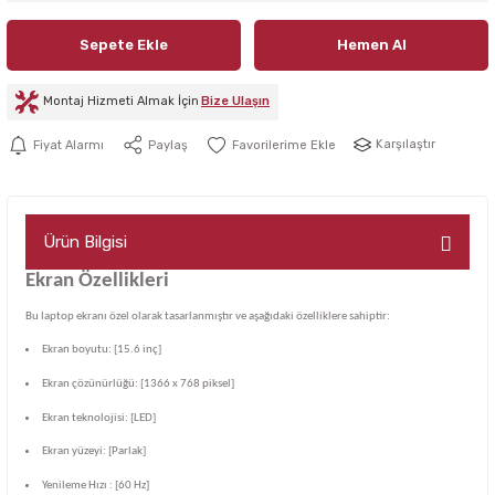
Sepete Ekle
Hemen Al
Montaj Hizmeti Almak İçin
Bize Ulaşın
Karşılaştır
Fiyat Alarmı
Paylaş
Ürün Bilgisi
Ekran Özellikleri
Bu laptop ekranı özel olarak tasarlanmıştır ve aşağıdaki özelliklere sahiptir:
Ekran boyutu: [15.6 inç]
Ekran çözünürlüğü: [1366 x 768 piksel]
Ekran teknolojisi: [LED]
Ekran yüzeyi: [Parlak]
Yenileme Hızı : [60 Hz]