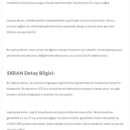
modeline ve boyutuna uygun olarak tasarlanmıştır, böylece tam bir uyum sağlar.
Laptop ekranı, yüksek kaliteli malzemelerden yapılmıştır ve uzun ömürlüdür. Ayrıca,
ürünün sağlam bir ambalajda gönderilmesi sayesinde, kargo sırasında zarar görmesi
ihtimali en aza indirilir.
Bu laptop ekranı, hem iş hem de eğlence amaçlı kullanım için idealdir. Siz de laptopunuzu
yenilemek veya ekranını değiştirmek istiyorsanız, bu ürünü tercih edebilirsiniz.
EKRAN Detay Bilgisi:
Bir laptop ekranı, bir dizüstü bilgisayarın görüntüleri göstermek için kullanılan temel bir
bileşenidir. Bu ekranlar, LCD (sıvı kristal ekran) teknolojisine dayalı olarak çalışır ve çoğu
modern dizüstü bilgisayarın standart bir parçasıdır.
Laptop ekranları, çeşitli boyutlarda ve çözünürlüklerde mevcuttur. Ekran boyutları
genellikle 11 ila 17 inç arasında değişir ve çözünürlükler, genellikle 1366x768 piksel ile
1920x1080 piksel arasındadır. Daha yüksek çözünürlükler, daha yüksek bir netlik ve ayrıntı
seviyesi sağlar.