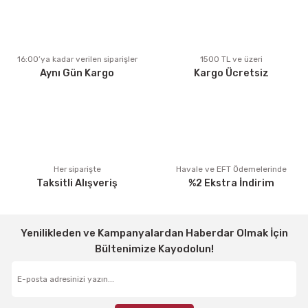
Ürün açıklamasında eksik bilgiler bulunuyor.
Ürün bilgilerinde hatalar bulunuyor.
Ürün fiyatı diğer sitelerden daha pahalı.
16:00’ya kadar verilen siparişler
1500 TL ve üzeri
Aynı Gün Kargo
Kargo Ücretsiz
Bu ürüne benzer farklı alternatifler olmalı.
Gönder
Her siparişte
Havale ve EFT Ödemelerinde
Taksitli Alışveriş
%2 Ekstra İndirim
Yenilikleden ve Kampanyalardan Haberdar Olmak İçin
Bültenimize Kayodolun!