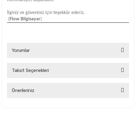
İlginiz ve güveniniz için teşekkür ederiz.
(
Flow Bilgisayar
)
Yorumlar
Taksit Seçenekleri
Bu ürüne ilk yorumu siz yapın!
Yorum Yaz
Önerileriniz
Bu ürünün fiyat bilgisi, resim, ürün açıklamalarında ve diğer
konularda yetersiz gördüğünüz noktaları öneri formunu
kullanarak tarafımıza iletebilirsiniz.
Görüş ve önerileriniz için teşekkür ederiz.
Ürün resmi kalitesiz, bozuk veya görüntülenemiyor.