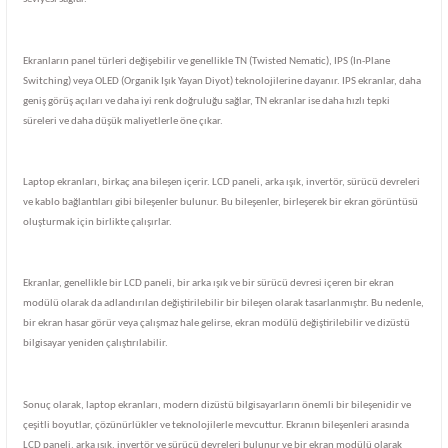
Ekranların panel türleri değişebilir ve genellikle TN (Twisted Nematic), IPS (In-Plane
Switching) veya OLED (Organik Işık Yayan Diyot) teknolojilerine dayanır. IPS ekranlar, daha
geniş görüş açıları ve daha iyi renk doğruluğu sağlar, TN ekranlar ise daha hızlı tepki
süreleri ve daha düşük maliyetlerle öne çıkar.
Laptop ekranları, birkaç ana bileşen içerir. LCD paneli, arka ışık, invertör, sürücü devreleri
ve kablo bağlantıları gibi bileşenler bulunur. Bu bileşenler, birleşerek bir ekran görüntüsü
oluşturmak için birlikte çalışırlar.
Ekranlar, genellikle bir LCD paneli, bir arka ışık ve bir sürücü devresi içeren bir ekran
modülü olarak da adlandırılan değiştirilebilir bir bileşen olarak tasarlanmıştır. Bu nedenle,
bir ekran hasar görür veya çalışmaz hale gelirse, ekran modülü değiştirilebilir ve dizüstü
bilgisayar yeniden çalıştırılabilir.
Sonuç olarak, laptop ekranları, modern dizüstü bilgisayarların önemli bir bileşenidir ve
çeşitli boyutlar, çözünürlükler ve teknolojilerle mevcuttur. Ekranın bileşenleri arasında
LCD paneli, arka ışık, invertör ve sürücü devreleri bulunur ve bir ekran modülü olarak