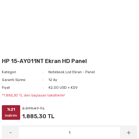
HP 15-AY011NT Ekran HD Panel
Kategori
Notebook Lcd Ekran - Panel
Garanti Süresi
12 Ay
Fiyat
42,00 USD + KDV
*1.885,30 TL den başlayan taksitlerle!
2.399,47 TL
%21
1.885,30 TL
indirim