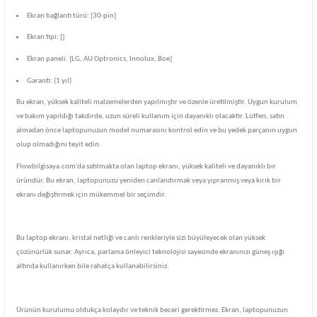
Ekran bağlantı türü: [30-pin]
Ekran tipi: []
Ekran paneli: [LG, AU Optronics, Innolux, Boe]
Garanti: (1 yıl)
Bu ekran, yüksek kaliteli malzemelerden yapılmıştır ve özenle üretilmiştir. Uygun kurulum
ve bakım yapıldığı takdirde, uzun süreli kullanım için dayanıklı olacaktır. Lütfen, satın
almadan önce laptopunuzun model numarasını kontrol edin ve bu yedek parçanın uygun
olup olmadığını teyit edin.
Flowbilgisaya.com'da satılmakta olan laptop ekranı, yüksek kaliteli ve dayanıklı bir
üründür. Bu ekran, laptopunuzu yeniden canlandırmak veya yıpranmış veya kırık bir
ekranı değiştirmek için mükemmel bir seçimdir.
Bu laptop ekranı, kristal netliği ve canlı renkleriyle sizi büyüleyecek olan yüksek
çözünürlük sunar. Ayrıca, parlama önleyici teknolojisi sayesinde ekranınızı güneş ışığı
altında kullanırken bile rahatça kullanabilirsiniz.
Ürünün kurulumu oldukça kolaydır ve teknik beceri gerektirmez. Ekran, laptopunuzun