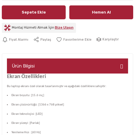
Sepete Ekle
Hemen Al
Montaj Hizmeti Almak İçin
Bize Ulaşın
Karşılaştır
Fiyat Alarmı
Paylaş
Ürün Bilgisi
Ekran Özellikleri
Bu laptop ekranı özel olarak tasarlanmıştır ve aşağıdaki özelliklere sahiptir:
Ekran boyutu: [15.6 inç]
Ekran çözünürlüğü: [1366 x 768 piksel]
Ekran teknolojisi: [LED]
Ekran yüzeyi: [Parlak]
Yenileme Hızı : [60 Hz]